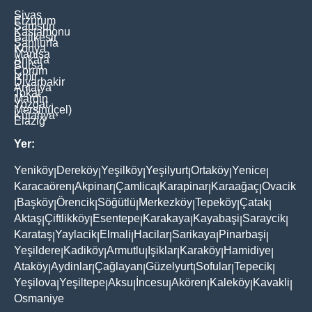
Sivas
Erzurum
Samsun
Kastamonu
Balikesir
Şanliurfa
Konya
Manisa
Ankara
Bursa
Çorum
İzmir
Diyarbakir
Antalya
Tokat
Mardin
Yozgat
Mersin(İçel)
Kütahya
Elaziğ
Yer:
Yeniköy
Dereköy
Yeşilköy
Yeşilyurt
Ortaköy
Yenice
|
|
|
|
|
|
Karacaören
Akpinar
Çamlica
Karapinar
Karaağaç
Ovacik
|
|
|
|
|
Başköy
Örencik
Söğütlü
Merkezköy
Tepeköy
Çatak
|
|
|
|
|
|
|
Aktaş
Çiftlikköy
Esentepe
Karakaya
Kayabaşi
Saraycik
|
|
|
|
|
|
Karataş
Yaylacik
Elmali
Hacilar
Sarikaya
Pinarbaşi
|
|
|
|
|
|
Yeşildere
Kadiköy
Armutlu
Işiklar
Karaköy
Hamidiye
|
|
|
|
|
|
Ataköy
Aydinlar
Çağlayan
Güzelyurt
Sofular
Tepecik
|
|
|
|
|
|
Yeşilova
Yeşiltepe
Aksu
İncesu
Akören
Kaleköy
Kavakli
|
|
|
|
|
|
|
Osmaniye