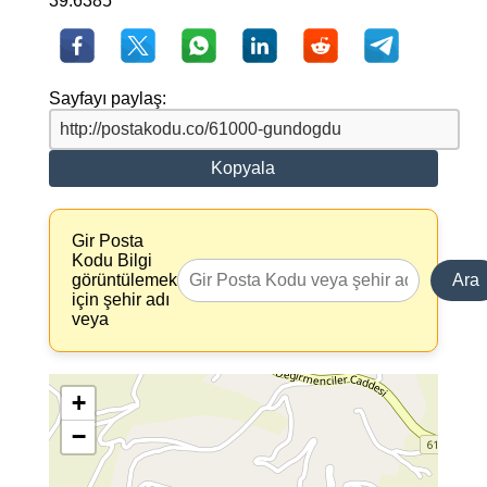
39.6385
Sayfayı paylaş:
Kopyala
Gir Posta
Kodu Bilgi
görüntülemek
Ara
için şehir adı
veya
+
−