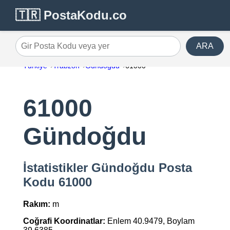
🇹🇷 PostaKodu.co
ARA
Gir Posta Kodu veya yer
Türkiye
Trabzon
Gündoğdu
61000
61000
Gündoğdu
İstatistikler Gündoğdu Posta
Kodu 61000
Rakım:
m
Coğrafi Koordinatlar:
Enlem 40.9479, Boylam