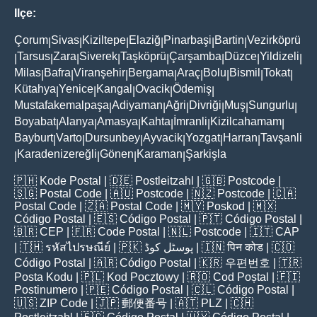
Ilçe:
Çorum
Sivas
Kiziltepe
Elaziğ
Pinarbaşi
Bartin
Vezirköprü
|
|
|
|
|
|
Tarsus
Zara
Siverek
Taşköprü
Çarşamba
Düzce
Yildizeli
|
|
|
|
|
|
|
|
Milas
Bafra
Viranşehir
Bergama
Araç
Bolu
Bismil
Tokat
|
|
|
|
|
|
|
|
Kütahya
Yenice
Kangal
Ovacik
Ödemiş
|
|
|
|
|
Mustafakemalpaşa
Adiyaman
Ağri
Divriği
Muş
Sungurlu
|
|
|
|
|
|
Boyabat
Alanya
Amasya
Kahta
İmranli
Kizilcahamam
|
|
|
|
|
|
Bayburt
Varto
Dursunbey
Ayvacik
Yozgat
Harran
Tavşanli
|
|
|
|
|
|
Karadenizereğli
Gönen
Karaman
Şarkişla
|
|
|
|
🇵🇭
Kode Postal
| 🇩🇪
Postleitzahl
| 🇬🇧
Postcode
|
🇸🇬
Postal Code
| 🇦🇺
Postcode
| 🇳🇿
Postcode
| 🇨🇦
Postal Code
| 🇿🇦
Postal Code
| 🇲🇾
Poskod
| 🇲🇽
Código Postal
| 🇪🇸
Código Postal
| 🇵🇹
Código Postal
|
🇧🇷
CEP
| 🇫🇷
Code Postal
| 🇳🇱
Postcode
| 🇮🇹
CAP
| 🇹🇭
รหัสไปรษณีย์
| 🇵🇰
پوسٹل کوڈ
| 🇮🇳
पिन कोड
| 🇨🇴
Código Postal
| 🇦🇷
Código Postal
| 🇰🇷
우편번호
| 🇹🇷
Posta Kodu
| 🇵🇱
Kod Pocztowy
| 🇷🇴
Cod Poștal
| 🇫🇮
Postinumero
| 🇵🇪
Código Postal
| 🇨🇱
Código Postal
|
🇺🇸
ZIP Code
| 🇯🇵
郵便番号
| 🇦🇹
PLZ
| 🇨🇭