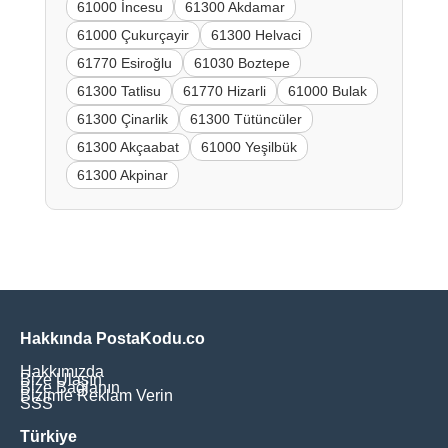
61000 İncesu
61300 Akdamar
61000 Çukurçayir
61300 Helvaci
61770 Esiroğlu
61030 Boztepe
61300 Tatlisu
61770 Hizarli
61000 Bulak
61300 Çinarlik
61300 Tütüncüler
61300 Akçaabat
61000 Yeşilbük
61300 Akpinar
Hakkında PostaKodu.co
Hakkımızda
Bize Ulaşın
Bize Bağlanın
Bizimle Reklam Verin
SSS
Türkiye