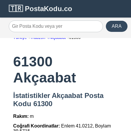
🇹🇷 PostaKodu.co
ARA
Gir Posta Kodu veya yer
Türkiye
Trabzon
Akçaabat
61300
61300
Akçaabat
İstatistikler Akçaabat Posta
Kodu 61300
Rakım:
m
Coğrafi Koordinatlar:
Enlem 41.0212, Boylam