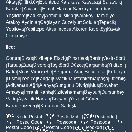
Aktaş
Çiftlikköy
Esentepe
Karakaya
Kayabaşi
Saraycik
|
|
|
|
|
|
Karataş
Yaylacik
Elmali
Hacilar
Sarikaya
Pinarbaşi
|
|
|
|
|
|
Yeşildere
Kadiköy
Armutlu
Işiklar
Karaköy
Hamidiye
|
|
|
|
|
|
Ataköy
Aydinlar
Çağlayan
Güzelyurt
Sofular
Tepecik
|
|
|
|
|
|
Yeşilova
Yeşiltepe
Aksu
İncesu
Akören
Kaleköy
Kavakli
|
|
|
|
|
|
|
Osmaniye
Ilçe:
Çorum
Sivas
Kiziltepe
Elaziğ
Pinarbaşi
Bartin
Vezirköprü
|
|
|
|
|
|
Tarsus
Zara
Siverek
Taşköprü
Düzce
Çarşamba
Yildizeli
|
|
|
|
|
|
|
|
Bafra
Milas
Viranşehir
Bergama
Araç
Bolu
Tokat
Kütahya
|
|
|
|
|
|
|
Bismil
Yenice
Kangal
Ovacik
Mustafakemalpaşa
Ödemiş
|
|
|
|
|
|
Adiyaman
Ağri
Alanya
Sungurlu
Divriği
Muş
Boyabat
|
|
|
|
|
|
|
|
Amasya
İmranli
Kahta
Kizilcahamam
Bayburt
Dursunbey
|
|
|
|
|
|
Varto
Ayvacik
Harran
Tavşanli
Yozgat
Gönen
|
|
|
|
|
|
Karadenizereğli
Karaman
Şarkişla
|
|
🇵🇭
Kode Postal
| 🇩🇪
Postleitzahl
| 🇬🇧
Postcode
|
🇸🇬
Postal Code
| 🇦🇺
Postcode
| 🇳🇿
Postcode
| 🇨🇦
Postal Code
| 🇿🇦
Postal Code
| 🇲🇾
Poskod
| 🇲🇽