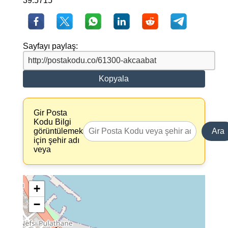
39.5715
Sayfayı paylaş:
Kopyala
Gir Posta
Kodu Bilgi
görüntülemek
Ara
için şehir adı
veya
+
−