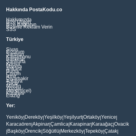
Hakkında PostaKodu.co
Hakkımızda
Bize Ulaşın
Bize Bağlanın
Bizimle Reklam Verin
SSS
Türkiye
Sivas
Erzurum
Samsun
Kastamonu
Balikesir
Şanliurfa
Konya
Manisa
Ankara
Bursa
Çorum
İzmir
Diyarbakir
Antalya
Tokat
Mardin
Yozgat
Mersin(İçel)
Kütahya
Elaziğ
Yer:
Yeniköy
Dereköy
Yeşilköy
Yeşilyurt
Ortaköy
Yenice
|
|
|
|
|
|
Karacaören
Akpinar
Çamlica
Karapinar
Karaağaç
Ovacik
|
|
|
|
|
Başköy
Örencik
Söğütlü
Merkezköy
Tepeköy
Çatak
|
|
|
|
|
|
|