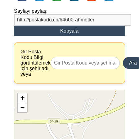
Sayfayı paylaş:
Kopyala
Gir Posta
Kodu Bilgi
görüntülemek
Ara
için şehir adı
veya
+
−