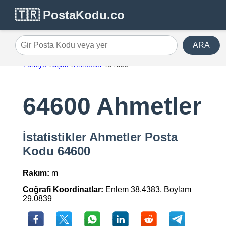
🇹🇷 PostaKodu.co
ARA
Gir Posta Kodu veya yer
Türkiye
Uşak
Ahmetler
64600
64600 Ahmetler
İstatistikler Ahmetler Posta
Kodu 64600
Rakım:
m
Coğrafi Koordinatlar:
Enlem 38.4383, Boylam
29.0839