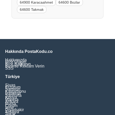
64900 Karacaahmet
64600 Bozlar
64600 Takmak
Hakkında PostaKodu.co
Hakkımızda
Bize Ulaşın
Bize Bağlanın
Bizimle Reklam Verin
SSS
Türkiye
Sivas
Erzurum
Samsun
Kastamonu
Balikesir
Şanliurfa
Konya
Manisa
Ankara
Bursa
Çorum
İzmir
Diyarbakir
Antalya
Tokat