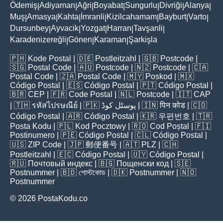
Ödemiş
Adiyaman
Ağri
Boyabat
Sungurlu
Divriği
Alanya
|
|
|
|
|
|
|
Muş
Amasya
Kahta
İmranli
Kizilcahamam
Bayburt
Varto
|
|
|
|
|
|
|
Dursunbey
Ayvacik
Yozgat
Harran
Tavşanli
|
|
|
|
|
Karadenizereğli
Gönen
Karaman
Şarkişla
|
|
|
🇵🇭
Kode Postal
| 🇩🇪
Postleitzahl
| 🇬🇧
Postcode
|
🇸🇬
Postal Code
| 🇦🇺
Postcode
| 🇳🇿
Postcode
| 🇨🇦
Postal Code
| 🇿🇦
Postal Code
| 🇲🇾
Poskod
| 🇲🇽
Código Postal
| 🇪🇸
Código Postal
| 🇵🇹
Código Postal
|
🇧🇷
CEP
| 🇫🇷
Code Postal
| 🇳🇱
Postcode
| 🇮🇹
CAP
| 🇹🇭
รหัสไปรษณีย์
| 🇵🇰
پوسٹل کوڈ
| 🇮🇳
पिन कोड
| 🇨🇴
Código Postal
| 🇦🇷
Código Postal
| 🇰🇷
우편번호
| 🇹🇷
Posta Kodu
| 🇵🇱
Kod Pocztowy
| 🇷🇴
Cod Poștal
| 🇫🇮
Postinumero
| 🇵🇪
Código Postal
| 🇨🇱
Código Postal
|
🇺🇸
ZIP Code
| 🇯🇵
郵便番号
| 🇦🇹
PLZ
| 🇨🇭
Postleitzahl
| 🇪🇨
Código Postal
| 🇺🇾
Código Postal
|
🇷🇺
Почтовый индекс
| 🇧🇬
Пощенски код
| 🇸🇪
Postnummer
| 🇧🇩
পোস্টকোড
| 🇩🇰
Postnummer
| 🇳🇴
Postnummer
© 2026 PostaKodu.co