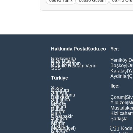
06890 Yanik
06890 Güvem
06740 Öre
Hakkında PostaKodu.co
Yer:
Hakkımızda
Yeniköy
|
D
Bize Ulaşın
Bize Bağlanın
Başköy
|
Ör
Bizimle Reklam Verin
SSS
Karataş
|
Ya
Aydinlar
|
Ç
Türkiye
Ilçe:
Sivas
Erzurum
Samsun
Kastamonu
Balikesir
Çorum
|
Siv
Şanliurfa
Konya
Yildizeli
|
Mi
Manisa
Ankara
Mustafake
Bursa
Çorum
Kizilcaha
İzmir
Diyarbakir
Antalya
Şarkişla
Tokat
Mardin
Yozgat
Mersin(İçel)
🇵🇭
Kode 
Kütahya
Elaziğ