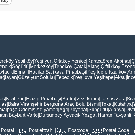
nköy
ereköy
|
Yeşilköy
|
Yeşilyurt
|
Ortaköy
|
Yenice
|
Karacaören
|
Akpinar
|
Ç
encik
|
Söğütlü
|
Merkezköy
|
Tepeköy
|
Çatak
|
Aktaş
|
Çiftlikköy
|
Esent
ylacik
|
Elmali
|
Hacilar
|
Sarikaya
|
Pinarbaşi
|
Yeşildere
|
Kadiköy
|
Arm
ağlayan
|
Güzelyurt
|
Sofular
|
Tepecik
|
Yeşilova
|
Yeşiltepe
|
Aksu
|
İnc
as
|
Kiziltepe
|
Elaziğ
|
Pinarbaşi
|
Bartin
|
Vezirköprü
|
Tarsus
|
Zara
|
Siv
las
|
Bafra
|
Viranşehir
|
Bergama
|
Araç
|
Bolu
|
Bismil
|
Tokat
|
Kütahya
|
malpaşa
|
Ödemiş
|
Adiyaman
|
Ağri
|
Boyabat
|
Sungurlu
|
Alanya
|
Divr
mam
|
Bayburt
|
Varto
|
Dursunbey
|
Ayvacik
|
Yozgat
|
Harran
|
Tavşanli
|
K
Postal
| 🇩🇪
Postleitzahl
| 🇬🇧
Postcode
| 🇸🇬
Postal Code
| 