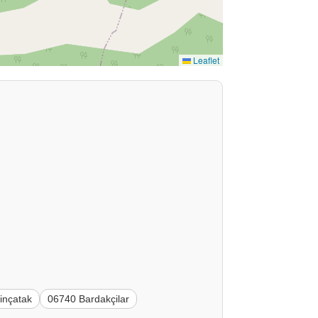
Leaflet
inçatak
06740 Bardakçilar