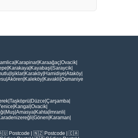
amlica
|
Karapinar
|
Karaağaç
|
Ovacik
|
epe
|
Karakaya
|
Kayabaşi
|
Saraycik
|
utlu
|
Işiklar
|
Karaköy
|
Hamidiye
|
Ataköy
|
esu
|
Akören
|
Kaleköy
|
Kavakli
|
Osmaniye
erek
|
Taşköprü
|
Düzce
|
Çarşamba
|
Yenice
|
Kangal
|
Ovacik
|
iği
|
Muş
|
Amasya
|
Kahta
|
İmranli
|
aradenizereğli
|
Gönen
|
Karaman
|
🇦🇺
Postcode
| 🇳🇿
Postcode
| 🇨🇦