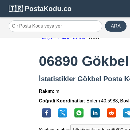
🇹🇷 PostaKodu.co
ARA
Gir Posta Kodu veya yer
Türkiye
Ankara
Gökbel
06890
06890 Gökbel
İstatistikler Gökbel Posta 
Rakım:
m
Coğrafi Koordinatlar:
Enlem 40.5988, Boy
Sayfayı paylaş: