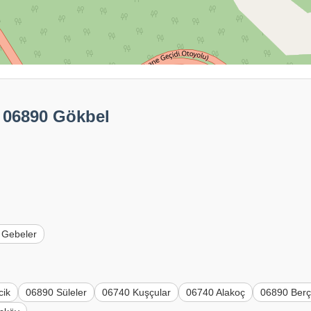
: 06890 Gökbel
 Gebeler
cik
06890 Süleler
06740 Kuşçular
06740 Alakoç
06890 Berç