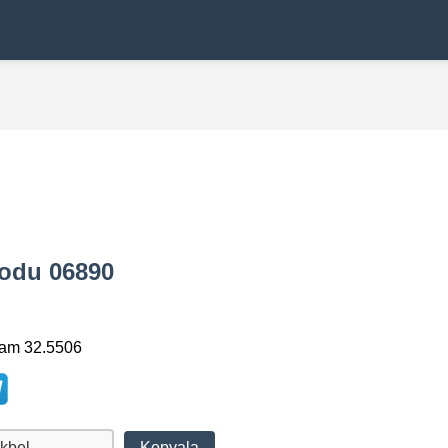
Kodu 06890
lam 32.5506
Kopyala