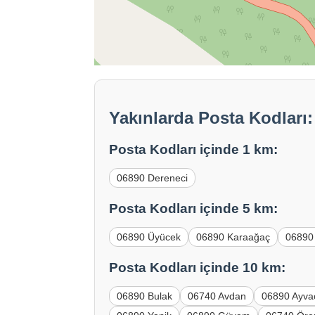
Yakınlarda Posta Kodları
Posta Kodları içinde 1 km:
06890 Dereneci
Posta Kodları içinde 5 km:
06890 Üyücek
06890 Karaağaç
06890
Posta Kodları içinde 10 km:
06890 Bulak
06740 Avdan
06890 Ayva