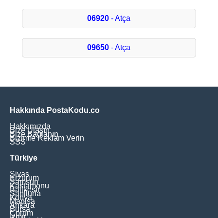
06920
- Atça
09650
- Atça
Hakkında PostaKodu.co
Hakkımızda
Bize Ulaşın
Bize Bağlanın
Bizimle Reklam Verin
SSS
Türkiye
Sivas
Erzurum
Samsun
Kastamonu
Balikesir
Şanliurfa
Konya
Manisa
Ankara
Bursa
Çorum
İzmir