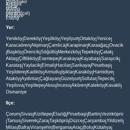
Diyarbakir
Antalya
Tokat
Mardin
Yozgat
Mersin(İçel)
Kütahya
Elaziğ
Yer:
Yeniköy
Dereköy
Yeşilköy
Yeşilyurt
Ortaköy
Yenice
|
|
|
|
|
|
Karacaören
Akpinar
Çamlica
Karapinar
Karaağaç
Ovacik
|
|
|
|
|
Başköy
Örencik
Söğütlü
Merkezköy
Tepeköy
Çatak
|
|
|
|
|
|
|
Aktaş
Çiftlikköy
Esentepe
Karakaya
Kayabaşi
Saraycik
|
|
|
|
|
|
Karataş
Yaylacik
Elmali
Hacilar
Sarikaya
Pinarbaşi
|
|
|
|
|
|
Yeşildere
Kadiköy
Armutlu
Işiklar
Karaköy
Hamidiye
|
|
|
|
|
|
Ataköy
Aydinlar
Çağlayan
Güzelyurt
Sofular
Tepecik
|
|
|
|
|
|
Yeşilova
Yeşiltepe
Aksu
İncesu
Akören
Kaleköy
Kavakli
|
|
|
|
|
|
|
Osmaniye
Ilçe:
Çorum
Sivas
Kiziltepe
Elaziğ
Pinarbaşi
Bartin
Vezirköprü
|
|
|
|
|
|
Tarsus
Siverek
Zara
Taşköprü
Düzce
Çarşamba
Yildizeli
|
|
|
|
|
|
|
|
Milas
Bafra
Viranşehir
Bergama
Araç
Bolu
Kütahya
|
|
|
|
|
|
|