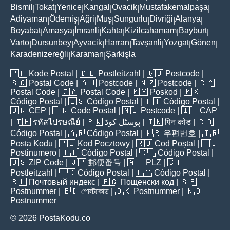
Bismil
Tokat
Yenice
Kangal
Ovacik
Mustafakemalpaşa
|
|
|
|
|
|
Adiyaman
Ödemiş
Ağri
Muş
Sungurlu
Divriği
Alanya
|
|
|
|
|
|
|
Boyabat
Amasya
İmranli
Kahta
Kizilcahamam
Bayburt
|
|
|
|
|
|
Varto
Dursunbey
Ayvacik
Harran
Tavşanli
Yozgat
Gönen
|
|
|
|
|
|
|
Karadenizereğli
Karaman
Şarkişla
|
|
🇵🇭
Kode Postal
| 🇩🇪
Postleitzahl
| 🇬🇧
Postcode
|
🇸🇬
Postal Code
| 🇦🇺
Postcode
| 🇳🇿
Postcode
| 🇨🇦
Postal Code
| 🇿🇦
Postal Code
| 🇲🇾
Poskod
| 🇲🇽
Código Postal
| 🇪🇸
Código Postal
| 🇵🇹
Código Postal
|
🇧🇷
CEP
| 🇫🇷
Code Postal
| 🇳🇱
Postcode
| 🇮🇹
CAP
| 🇹🇭
รหัสไปรษณีย์
| 🇵🇰
پوسٹل کوڈ
| 🇮🇳
पिन कोड
| 🇨🇴
Código Postal
| 🇦🇷
Código Postal
| 🇰🇷
우편번호
| 🇹🇷
Posta Kodu
| 🇵🇱
Kod Pocztowy
| 🇷🇴
Cod Poștal
| 🇫🇮
Postinumero
| 🇵🇪
Código Postal
| 🇨🇱
Código Postal
|
🇺🇸
ZIP Code
| 🇯🇵
郵便番号
| 🇦🇹
PLZ
| 🇨🇭
Postleitzahl
| 🇪🇨
Código Postal
| 🇺🇾
Código Postal
|
🇷🇺
Почтовый индекс
| 🇧🇬
Пощенски код
| 🇸🇪
Postnummer
| 🇧🇩
পোস্টকোড
| 🇩🇰
Postnummer
| 🇳🇴
Postnummer
© 2026 PostaKodu.co