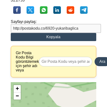
31.2753
Sayfayı paylaş:
Kopyala
Gir Posta
Kodu Bilgi
görüntülemek
Ara
için şehir adı
veya
+
−