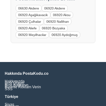
06630 Akdere
06920 Akdere
06920 Aşağikavacik
06920 Aksu
06920 Çulhalar
06920 Nallihan
06920 Aliefe
06920 Bozyaka
06920 Meyilhacilar
06920 Aydoğmuş
Hakkında PostaKodu.co
Hakkımızda
Bize Ulaşın
Bize Bağlanın
Bizimle Reklam Verin
SSS
Türkiye
Sivas