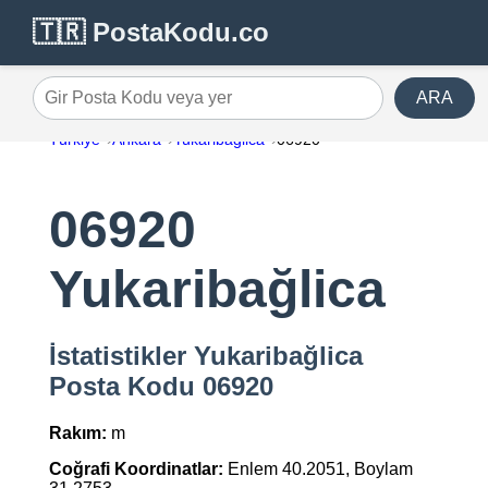
🇹🇷 PostaKodu.co
ARA
Gir Posta Kodu veya yer
Türkiye
Ankara
Yukaribağlica
06920
06920
Yukaribağlica
İstatistikler Yukaribağlica
Posta Kodu 06920
Rakım:
m
Coğrafi Koordinatlar:
Enlem 40.2051, Boylam