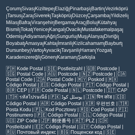
Çorum
Sivas
Kiziltepe
Elaziğ
Pinarbaşi
Bartin
Vezirköprü
|
|
|
|
|
|
Tarsus
Zara
Siverek
Taşköprü
Düzce
Çarşamba
Yildizeli
|
|
|
|
|
|
|
|
Milas
Bafra
Viranşehir
Bergama
Araç
Bolu
Kütahya
|
|
|
|
|
|
|
Bismil
Tokat
Yenice
Kangal
Ovacik
Mustafakemalpaşa
|
|
|
|
|
|
Ödemiş
Adiyaman
Ağri
Sungurlu
Muş
Alanya
Divriği
|
|
|
|
|
|
|
Boyabat
Amasya
Kahta
İmranli
Kizilcahamam
Bayburt
|
|
|
|
|
|
Dursunbey
Varto
Ayvacik
Tavşanli
Harran
Yozgat
|
|
|
|
|
|
Karadenizereğli
Gönen
Karaman
Şarkişla
|
|
|
🇵🇭
Kode Postal
| 🇩🇪
Postleitzahl
| 🇬🇧
Postcode
|
🇸🇬
Postal Code
| 🇦🇺
Postcode
| 🇳🇿
Postcode
| 🇨🇦
Postal Code
| 🇿🇦
Postal Code
| 🇲🇾
Poskod
| 🇲🇽
Código Postal
| 🇪🇸
Código Postal
| 🇵🇹
Código Postal
|
🇧🇷
CEP
| 🇫🇷
Code Postal
| 🇳🇱
Postcode
| 🇮🇹
CAP
| 🇹🇭
รหัสไปรษณีย์
| 🇵🇰
پوسٹل کوڈ
| 🇮🇳
पिन कोड
| 🇨🇴
Código Postal
| 🇦🇷
Código Postal
| 🇰🇷
우편번호
| 🇹🇷
Posta Kodu
| 🇵🇱
Kod Pocztowy
| 🇷🇴
Cod Poștal
| 🇫🇮
Postinumero
| 🇵🇪
Código Postal
| 🇨🇱
Código Postal
|
🇺🇸
ZIP Code
| 🇯🇵
郵便番号
| 🇦🇹
PLZ
| 🇨🇭
Postleitzahl
| 🇪🇨
Código Postal
| 🇺🇾
Código Postal
|
🇷🇺
Почтовый индекс
| 🇧🇬
Пощенски код
| 🇸🇪