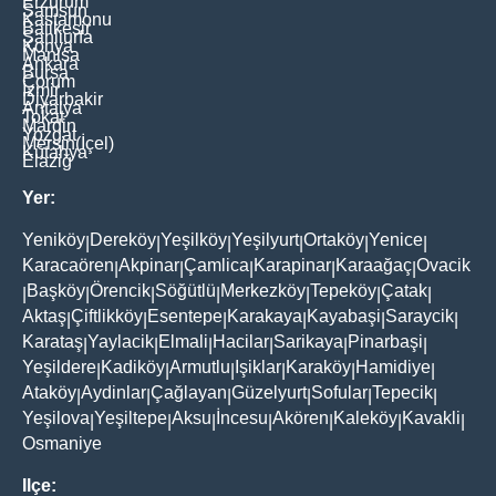
Erzurum
Samsun
Kastamonu
Balikesir
Şanliurfa
Konya
Manisa
Ankara
Bursa
Çorum
İzmir
Diyarbakir
Antalya
Tokat
Mardin
Yozgat
Mersin(İçel)
Kütahya
Elaziğ
Yer:
Yeniköy
Dereköy
Yeşilköy
Yeşilyurt
Ortaköy
Yenice
|
|
|
|
|
|
Karacaören
Akpinar
Çamlica
Karapinar
Karaağaç
Ovacik
|
|
|
|
|
Başköy
Örencik
Söğütlü
Merkezköy
Tepeköy
Çatak
|
|
|
|
|
|
|
Aktaş
Çiftlikköy
Esentepe
Karakaya
Kayabaşi
Saraycik
|
|
|
|
|
|
Karataş
Yaylacik
Elmali
Hacilar
Sarikaya
Pinarbaşi
|
|
|
|
|
|
Yeşildere
Kadiköy
Armutlu
Işiklar
Karaköy
Hamidiye
|
|
|
|
|
|
Ataköy
Aydinlar
Çağlayan
Güzelyurt
Sofular
Tepecik
|
|
|
|
|
|
Yeşilova
Yeşiltepe
Aksu
İncesu
Akören
Kaleköy
Kavakli
|
|
|
|
|
|
|
Osmaniye
Ilçe: