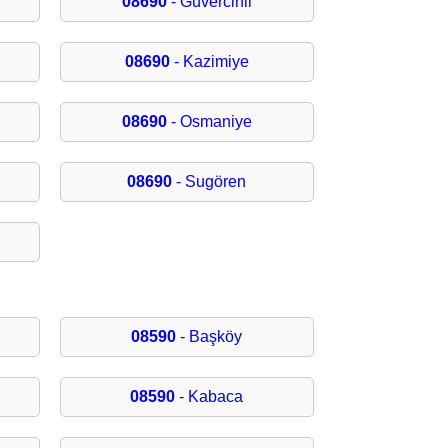
08690
- Güvercinli
08690
- Kazimiye
08690
- Osmaniye
08690
- Sugören
08590
- Başköy
08590
- Kabaca