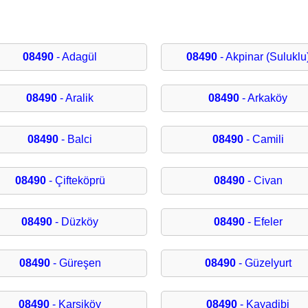
08490
- Adagül
08490
- Akpinar (Suluklu
08490
- Aralik
08490
- Arkaköy
08490
- Balci
08490
- Camili
08490
- Çifteköprü
08490
- Civan
08490
- Düzköy
08490
- Efeler
08490
- Güreşen
08490
- Güzelyurt
08490
- Karşiköy
08490
- Kayadibi