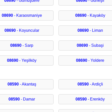
08690
- Gümüşdere
08690
- Güneşli
08690
- Karaosmaniye
08690
- Kayaköy
08690
- Koyuncular
08690
- Liman
08690
- Sarp
08690
- Subaşi
08690
- Yeşilköy
08690
- Yoldere
08590
- Akantaş
08590
- Ardiçli
08590
- Damar
08590
- Erenköy