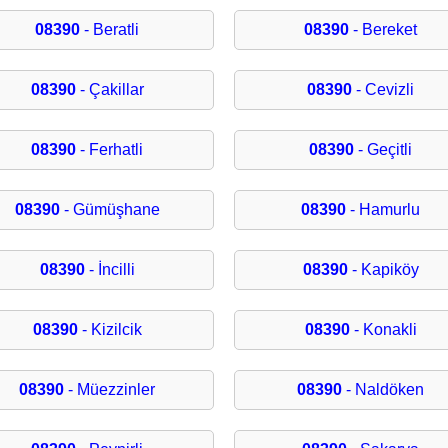
08390
- Beratli
08390
- Bereket
08390
- Çakillar
08390
- Cevizli
08390
- Ferhatli
08390
- Geçitli
08390
- Gümüşhane
08390
- Hamurlu
08390
- İncilli
08390
- Kapiköy
08390
- Kizilcik
08390
- Konakli
08390
- Müezzinler
08390
- Naldöken