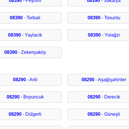
08390
- Peynirli
08390
- Sakarya
08390
- Torbali
08390
- Tosunlu
08390
- Yaylacik
08390
- Yolağzi
08390
- Zekeriyaköy
08290
- Arili
08290
- Aşağişahinler
08290
- Boyuncuk
08290
- Derecik
08290
- Dülgerli
08290
- Güneşli