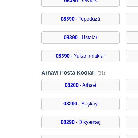
08390
- Ovacik
08390
- Tepedüzü
08390
- Ustalar
08390
- Yukariirmaklar
Arhavi Posta Kodları
(31)
08200
- Arhavi
08290
- Başköy
08290
- Dikyamaç