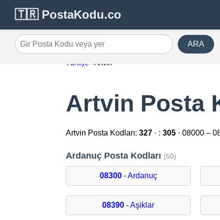
🇹🇷 PostaKodu.co
ARA
Gir Posta Kodu veya yer
Türkiye
Artvin
Artvin Posta 
Artvin Posta Kodları:
327
· :
305
· 08000 – 0
Ardanuç Posta Kodları
(50)
08300
- Ardanuç
08390
- Aşiklar