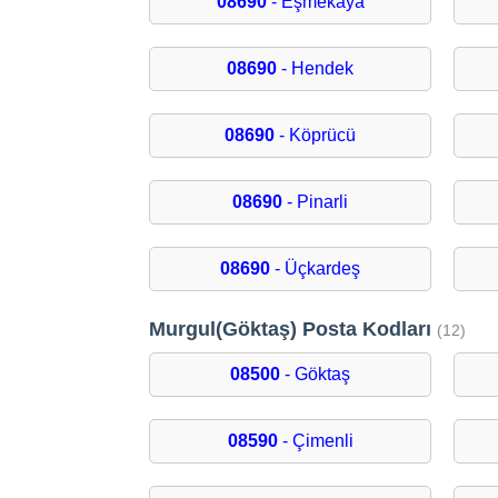
08690
- Eşmekaya
08690
- Hendek
08690
- Köprücü
08690
- Pinarli
08690
- Üçkardeş
Murgul(Göktaş) Posta Kodları
(12)
08500
- Göktaş
08590
- Çimenli