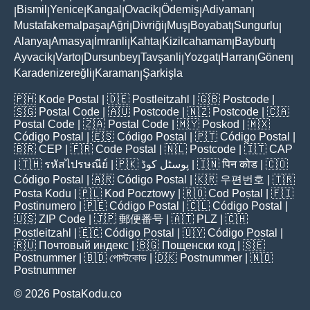
Bismil
Yenice
Kangal
Ovacik
Ödemiş
Adiyaman
|
|
|
|
|
|
|
Mustafakemalpaşa
Ağri
Divriği
Muş
Boyabat
Sungurlu
|
|
|
|
|
|
Alanya
Amasya
İmranli
Kahta
Kizilcahamam
Bayburt
|
|
|
|
|
|
Ayvacik
Varto
Dursunbey
Tavşanli
Yozgat
Harran
Gönen
|
|
|
|
|
|
|
Karadenizereğli
Karaman
Şarkişla
|
|
🇵🇭
Kode Postal
| 🇩🇪
Postleitzahl
| 🇬🇧
Postcode
|
🇸🇬
Postal Code
| 🇦🇺
Postcode
| 🇳🇿
Postcode
| 🇨🇦
Postal Code
| 🇿🇦
Postal Code
| 🇲🇾
Poskod
| 🇲🇽
Código Postal
| 🇪🇸
Código Postal
| 🇵🇹
Código Postal
|
🇧🇷
CEP
| 🇫🇷
Code Postal
| 🇳🇱
Postcode
| 🇮🇹
CAP
| 🇹🇭
รหัสไปรษณีย์
| 🇵🇰
پوسٹل کوڈ
| 🇮🇳
पिन कोड
| 🇨🇴
Código Postal
| 🇦🇷
Código Postal
| 🇰🇷
우편번호
| 🇹🇷
Posta Kodu
| 🇵🇱
Kod Pocztowy
| 🇷🇴
Cod Poștal
| 🇫🇮
Postinumero
| 🇵🇪
Código Postal
| 🇨🇱
Código Postal
|
🇺🇸
ZIP Code
| 🇯🇵
郵便番号
| 🇦🇹
PLZ
| 🇨🇭
Postleitzahl
| 🇪🇨
Código Postal
| 🇺🇾
Código Postal
|
🇷🇺
Почтовый индекс
| 🇧🇬
Пощенски код
| 🇸🇪
Postnummer
| 🇧🇩
পোস্টকোড
| 🇩🇰
Postnummer
| 🇳🇴
Postnummer
© 2026 PostaKodu.co