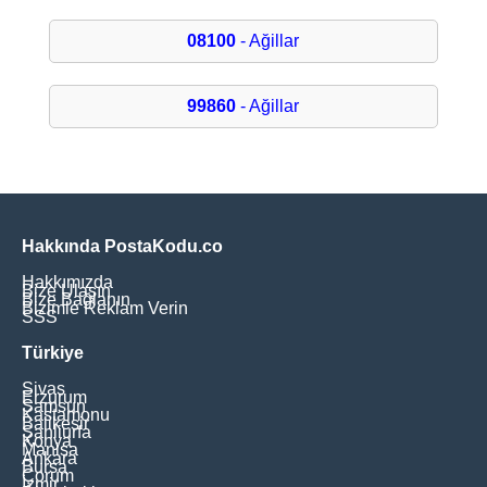
08100
- Ağillar
99860
- Ağillar
Hakkında PostaKodu.co
Hakkımızda
Bize Ulaşın
Bize Bağlanın
Bizimle Reklam Verin
SSS
Türkiye
Sivas
Erzurum
Samsun
Kastamonu
Balikesir
Şanliurfa
Konya
Manisa
Ankara
Bursa
Çorum
İzmir