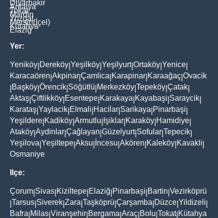
Diyarbakir
Antalya
Tokat
Mardin
Yozgat
Mersin(İçel)
Kütahya
Elaziğ
Yer:
Yeniköy
Dereköy
Yeşilköy
Yeşilyurt
Ortaköy
Yenice
|
|
|
|
|
|
Karacaören
Akpinar
Çamlica
Karapinar
Karaağaç
Ovacik
|
|
|
|
|
Başköy
Örencik
Söğütlü
Merkezköy
Tepeköy
Çatak
|
|
|
|
|
|
|
Aktaş
Çiftlikköy
Esentepe
Karakaya
Kayabaşi
Saraycik
|
|
|
|
|
|
Karataş
Yaylacik
Elmali
Hacilar
Sarikaya
Pinarbaşi
|
|
|
|
|
|
Yeşildere
Kadiköy
Armutlu
Işiklar
Karaköy
Hamidiye
|
|
|
|
|
|
Ataköy
Aydinlar
Çağlayan
Güzelyurt
Sofular
Tepecik
|
|
|
|
|
|
Yeşilova
Yeşiltepe
Aksu
İncesu
Akören
Kaleköy
Kavakli
|
|
|
|
|
|
|
Osmaniye
Ilçe:
Çorum
Sivas
Kiziltepe
Elaziğ
Pinarbaşi
Bartin
Vezirköprü
|
|
|
|
|
|
Tarsus
Siverek
Zara
Taşköprü
Çarşamba
Düzce
Yildizeli
|
|
|
|
|
|
|
|
Bafra
Milas
Viranşehir
Bergama
Araç
Bolu
Tokat
Kütahya
|
|
|
|
|
|
|