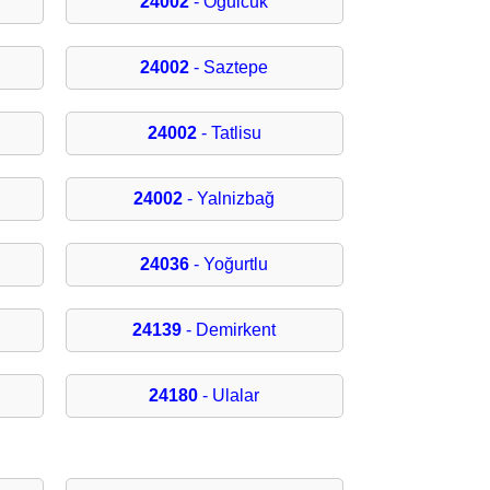
24002
- Oğulcuk
24002
- Saztepe
24002
- Tatlisu
24002
- Yalnizbağ
24036
- Yoğurtlu
24139
- Demirkent
24180
- Ulalar