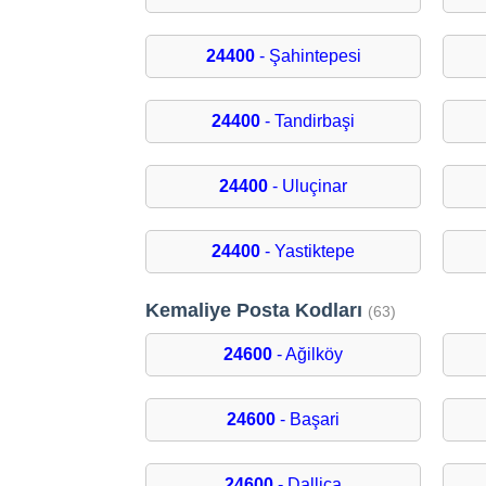
24400
- Şahintepesi
24400
- Tandirbaşi
24400
- Uluçinar
24400
- Yastiktepe
Kemaliye Posta Kodları
(63)
24600
- Ağilköy
24600
- Başari
24600
- Dallica