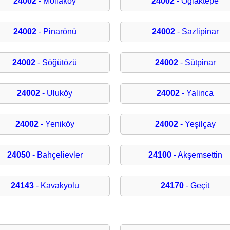
24002
- Mollaköy
24002
- Oğlaktepe
24002
- Pinarönü
24002
- Sazlipinar
24002
- Söğütözü
24002
- Sütpinar
24002
- Uluköy
24002
- Yalinca
24002
- Yeniköy
24002
- Yeşilçay
24050
- Bahçelievler
24100
- Akşemsettin
24143
- Kavakyolu
24170
- Geçit