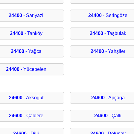
24400
- Sariyazi
24400
- Seringöze
24400
- Tanköy
24400
- Taşbulak
24400
- Yağca
24400
- Yahşiler
24400
- Yücebelen
24600
- Aksöğüt
24600
- Apçağa
24600
- Çaldere
24600
- Çalti
24600
- Dilli
24600
- Dolunay