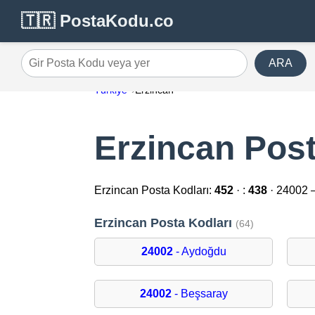
🇹🇷 PostaKodu.co
ARA
Gir Posta Kodu veya yer
Türkiye
Erzincan
Erzincan Post
Erzincan Posta Kodları:
452
· :
438
· 24002 
Erzincan Posta Kodları
(64)
24002
- Aydoğdu
24002
- Beşsaray