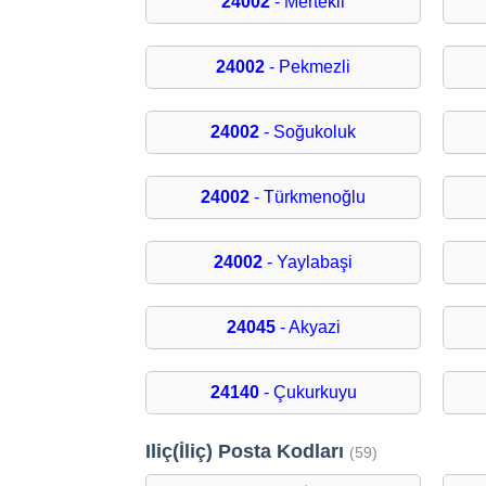
24002
- Mertekli
24002
- Pekmezli
24002
- Soğukoluk
24002
- Türkmenoğlu
24002
- Yaylabaşi
24045
- Akyazi
24140
- Çukurkuyu
Iliç(İliç) Posta Kodları
(59)