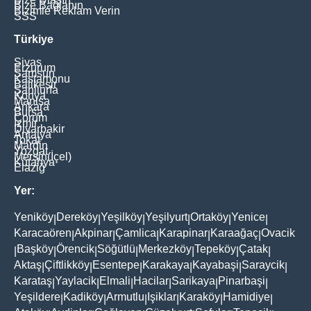
Bize Bağlanın
Bizimle Reklam Verin
SSS
Türkiye
Sivas
Erzurum
Samsun
Kastamonu
Balikesir
Şanliurfa
Konya
Manisa
Ankara
Bursa
Çorum
İzmir
Diyarbakir
Antalya
Tokat
Mardin
Yozgat
Mersin(İçel)
Kütahya
Elaziğ
Yer:
Yeniköy
Dereköy
Yeşilköy
Yeşilyurt
Ortaköy
Yenice
|
|
|
|
|
|
Karacaören
Akpinar
Çamlica
Karapinar
Karaağaç
Ovacik
|
|
|
|
|
Başköy
Örencik
Söğütlü
Merkezköy
Tepeköy
Çatak
|
|
|
|
|
|
|
Aktaş
Çiftlikköy
Esentepe
Karakaya
Kayabaşi
Saraycik
|
|
|
|
|
|
Karataş
Yaylacik
Elmali
Hacilar
Sarikaya
Pinarbaşi
|
|
|
|
|
|
Yeşildere
Kadiköy
Armutlu
Işiklar
Karaköy
Hamidiye
|
|
|
|
|
|