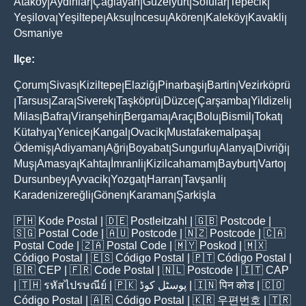
Ataköy
Aydinlar
Çağlayan
Güzelyurt
Sofular
Tepecik
|
|
|
|
|
|
Yeşilova
Yeşiltepe
Aksu
İncesu
Akören
Kaleköy
Kavakli
|
|
|
|
|
|
|
Osmaniye
Ilçe:
Çorum
Sivas
Kiziltepe
Elaziğ
Pinarbaşi
Bartin
Vezirköprü
|
|
|
|
|
|
Tarsus
Zara
Siverek
Taşköprü
Düzce
Çarşamba
Yildizeli
|
|
|
|
|
|
|
|
Milas
Bafra
Viranşehir
Bergama
Araç
Bolu
Bismil
Tokat
|
|
|
|
|
|
|
|
Kütahya
Yenice
Kangal
Ovacik
Mustafakemalpaşa
|
|
|
|
|
Ödemiş
Adiyaman
Ağri
Boyabat
Sungurlu
Alanya
Divriği
|
|
|
|
|
|
|
Muş
Amasya
Kahta
İmranli
Kizilcahamam
Bayburt
Varto
|
|
|
|
|
|
|
Dursunbey
Ayvacik
Yozgat
Harran
Tavşanli
|
|
|
|
|
Karadenizereğli
Gönen
Karaman
Şarkişla
|
|
|
🇵🇭
Kode Postal
| 🇩🇪
Postleitzahl
| 🇬🇧
Postcode
|
🇸🇬
Postal Code
| 🇦🇺
Postcode
| 🇳🇿
Postcode
| 🇨🇦
Postal Code
| 🇿🇦
Postal Code
| 🇲🇾
Poskod
| 🇲🇽
Código Postal
| 🇪🇸
Código Postal
| 🇵🇹
Código Postal
|
🇧🇷
CEP
| 🇫🇷
Code Postal
| 🇳🇱
Postcode
| 🇮🇹
CAP
| 🇹🇭
รหัสไปรษณีย์
| 🇵🇰
پوسٹل کوڈ
| 🇮🇳
पिन कोड
| 🇨🇴
Código Postal
| 🇦🇷
Código Postal
| 🇰🇷
우편번호
| 🇹🇷