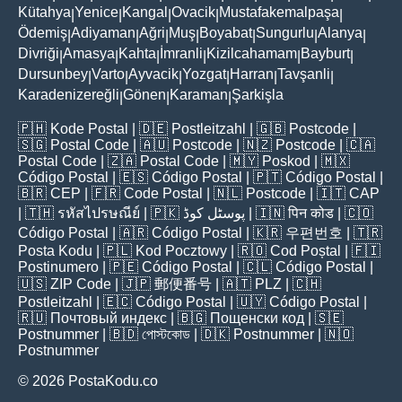
Kütahya
Yenice
Kangal
Ovacik
Mustafakemalpaşa
|
|
|
|
|
Ödemiş
Adiyaman
Ağri
Muş
Boyabat
Sungurlu
Alanya
|
|
|
|
|
|
|
Divriği
Amasya
Kahta
İmranli
Kizilcahamam
Bayburt
|
|
|
|
|
|
Dursunbey
Varto
Ayvacik
Yozgat
Harran
Tavşanli
|
|
|
|
|
|
Karadenizereğli
Gönen
Karaman
Şarkişla
|
|
|
🇵🇭
Kode Postal
| 🇩🇪
Postleitzahl
| 🇬🇧
Postcode
|
🇸🇬
Postal Code
| 🇦🇺
Postcode
| 🇳🇿
Postcode
| 🇨🇦
Postal Code
| 🇿🇦
Postal Code
| 🇲🇾
Poskod
| 🇲🇽
Código Postal
| 🇪🇸
Código Postal
| 🇵🇹
Código Postal
|
🇧🇷
CEP
| 🇫🇷
Code Postal
| 🇳🇱
Postcode
| 🇮🇹
CAP
| 🇹🇭
รหัสไปรษณีย์
| 🇵🇰
پوسٹل کوڈ
| 🇮🇳
पिन कोड
| 🇨🇴
Código Postal
| 🇦🇷
Código Postal
| 🇰🇷
우편번호
| 🇹🇷
Posta Kodu
| 🇵🇱
Kod Pocztowy
| 🇷🇴
Cod Poștal
| 🇫🇮
Postinumero
| 🇵🇪
Código Postal
| 🇨🇱
Código Postal
|
🇺🇸
ZIP Code
| 🇯🇵
郵便番号
| 🇦🇹
PLZ
| 🇨🇭
Postleitzahl
| 🇪🇨
Código Postal
| 🇺🇾
Código Postal
|
🇷🇺
Почтовый индекс
| 🇧🇬
Пощенски код
| 🇸🇪
Postnummer
| 🇧🇩
পোস্টকোড
| 🇩🇰
Postnummer
| 🇳🇴
Postnummer
© 2026 PostaKodu.co