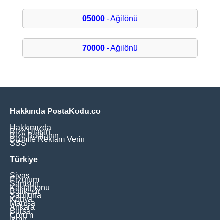
05000
- Ağilönü
70000
- Ağilönü
Hakkında PostaKodu.co
Hakkımızda
Bize Ulaşın
Bize Bağlanın
Bizimle Reklam Verin
SSS
Türkiye
Sivas
Erzurum
Samsun
Kastamonu
Balikesir
Şanliurfa
Konya
Manisa
Ankara
Bursa
Çorum
İzmir