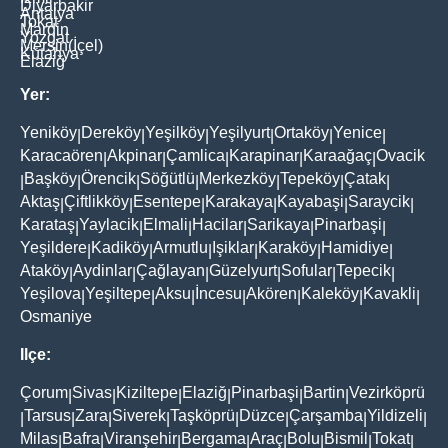
Diyarbakir
Antalya
Tokat
Mardin
Yozgat
Mersin(İçel)
Kütahya
Elaziğ
Yer:
Yeniköy
Dereköy
Yeşilköy
Yeşilyurt
Ortaköy
Yenice
|
|
|
|
|
|
Karacaören
Akpinar
Çamlica
Karapinar
Karaağaç
Ovacik
|
|
|
|
|
Başköy
Örencik
Söğütlü
Merkezköy
Tepeköy
Çatak
|
|
|
|
|
|
|
Aktaş
Çiftlikköy
Esentepe
Karakaya
Kayabaşi
Saraycik
|
|
|
|
|
|
Karataş
Yaylacik
Elmali
Hacilar
Sarikaya
Pinarbaşi
|
|
|
|
|
|
Yeşildere
Kadiköy
Armutlu
Işiklar
Karaköy
Hamidiye
|
|
|
|
|
|
Ataköy
Aydinlar
Çağlayan
Güzelyurt
Sofular
Tepecik
|
|
|
|
|
|
Yeşilova
Yeşiltepe
Aksu
İncesu
Akören
Kaleköy
Kavakli
|
|
|
|
|
|
|
Osmaniye
Ilçe:
Çorum
Sivas
Kiziltepe
Elaziğ
Pinarbaşi
Bartin
Vezirköprü
|
|
|
|
|
|
Tarsus
Zara
Siverek
Taşköprü
Düzce
Çarşamba
Yildizeli
|
|
|
|
|
|
|
|
Milas
Bafra
Viranşehir
Bergama
Araç
Bolu
Bismil
Tokat
|
|
|
|
|
|
|
|