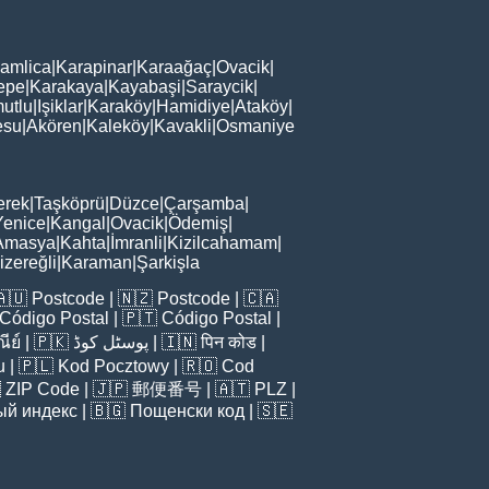
amlica
|
Karapinar
|
Karaağaç
|
Ovacik
|
epe
|
Karakaya
|
Kayabaşi
|
Saraycik
|
utlu
|
Işiklar
|
Karaköy
|
Hamidiye
|
Ataköy
|
esu
|
Akören
|
Kaleköy
|
Kavakli
|
Osmaniye
erek
|
Taşköprü
|
Düzce
|
Çarşamba
|
Yenice
|
Kangal
|
Ovacik
|
Ödemiş
|
Amasya
|
Kahta
|
İmranli
|
Kizilcahamam
|
zereğli
|
Karaman
|
Şarkişla
🇦🇺
Postcode
| 🇳🇿
Postcode
| 🇨🇦
Código Postal
| 🇵🇹
Código Postal
|
ีย์
| 🇵🇰
پوسٹل کوڈ
| 🇮🇳
पिन कोड
|
u
| 🇵🇱
Kod Pocztowy
| 🇷🇴
Cod

ZIP Code
| 🇯🇵
郵便番号
| 🇦🇹
PLZ
|
ый индекс
| 🇧🇬
Пощенски код
| 🇸🇪