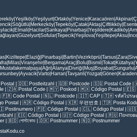
ereköy
|
Yeşilköy
|
Yeşilyurt
|
Ortaköy
|
Yenice
|
Karacaören
|
Akpinar
|
Ç
encik
|
Söğütlü
|
Merkezköy
|
Tepeköy
|
Çatak
|
Aktaş
|
Çiftlikköy
|
Esent
ylacik
|
Elmali
|
Hacilar
|
Sarikaya
|
Pinarbaşi
|
Yeşildere
|
Kadiköy
|
Arm
ağlayan
|
Güzelyurt
|
Sofular
|
Tepecik
|
Yeşilova
|
Yeşiltepe
|
Aksu
|
İnc
as
|
Kiziltepe
|
Elaziğ
|
Pinarbaşi
|
Bartin
|
Vezirköprü
|
Tarsus
|
Zara
|
Siv
fra
|
Milas
|
Viranşehir
|
Bergama
|
Araç
|
Bolu
|
Bismil
|
Tokat
|
Kütahya
|
Mustafakemalpaşa
|
Ağri
|
Alanya
|
Divriği
|
Muş
|
Boyabat
|
Sungurlu
|
ursunbey
|
Ayvacik
|
Varto
|
Harran
|
Tavşanli
|
Yozgat
|
Gönen
|
Karadeni
Postal
| 🇩🇪
Postleitzahl
| 🇬🇧
Postcode
| 🇸🇬
Postal Code
| 
de
| 🇿🇦
Postal Code
| 🇲🇾
Poskod
| 🇲🇽
Código Postal
| 🇪🇸
| 🇫🇷
Code Postal
| 🇳🇱
Postcode
| 🇮🇹
CAP
| 🇹🇭
รหัสไปรษณ
o Postal
| 🇦🇷
Código Postal
| 🇰🇷
우편번호
| 🇹🇷
Posta Kod
🇮
Postinumero
| 🇵🇪
Código Postal
| 🇨🇱
Código Postal
| 🇺
eitzahl
| 🇪🇨
Código Postal
| 🇺🇾
Código Postal
| 🇷🇺
Почтов
er
| 🇧🇩
পোস্টকোড
| 🇩🇰
Postnummer
| 🇳🇴
Postnummer
staKodu.co