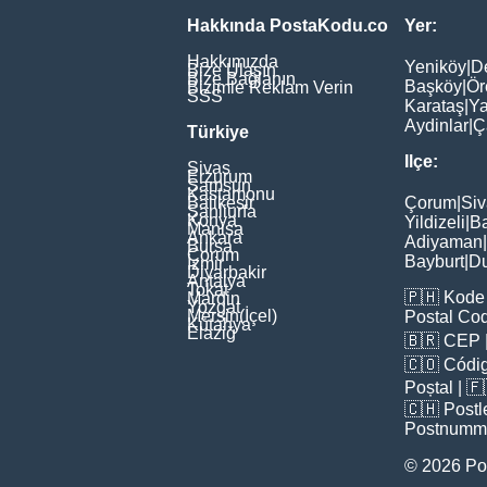
Hakkında PostaKodu.co
Yer:
Hakkımızda
Yeniköy
|
D
Bize Ulaşın
Bize Bağlanın
Başköy
|
Ör
Bizimle Reklam Verin
SSS
Karataş
|
Ya
Aydinlar
|
Ç
Türkiye
Ilçe:
Sivas
Erzurum
Samsun
Kastamonu
Balikesir
Çorum
|
Siv
Şanliurfa
Konya
Yildizeli
|
Ba
Manisa
Ankara
Adiyaman
|
Bursa
Çorum
Bayburt
|
D
İzmir
Diyarbakir
Antalya
Tokat
🇵🇭
Kode 
Mardin
Yozgat
Mersin(İçel)
Postal Co
Kütahya
Elaziğ
🇧🇷
CEP
🇨🇴
Códig
Poștal
| 
🇨🇭
Postl
Postnumm
© 2026 Po