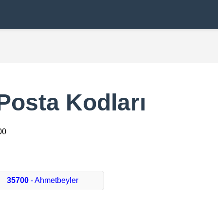
Posta Kodları
00
35700
- Ahmetbeyler