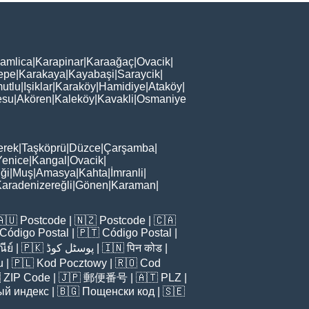
amlica
|
Karapinar
|
Karaağaç
|
Ovacik
|
epe
|
Karakaya
|
Kayabaşi
|
Saraycik
|
utlu
|
Işiklar
|
Karaköy
|
Hamidiye
|
Ataköy
|
esu
|
Akören
|
Kaleköy
|
Kavakli
|
Osmaniye
erek
|
Taşköprü
|
Düzce
|
Çarşamba
|
Yenice
|
Kangal
|
Ovacik
|
iği
|
Muş
|
Amasya
|
Kahta
|
İmranli
|
aradenizereğli
|
Gönen
|
Karaman
|
🇦🇺
Postcode
| 🇳🇿
Postcode
| 🇨🇦
Código Postal
| 🇵🇹
Código Postal
|
ีย์
| 🇵🇰
پوسٹل کوڈ
| 🇮🇳
पिन कोड
|
u
| 🇵🇱
Kod Pocztowy
| 🇷🇴
Cod

ZIP Code
| 🇯🇵
郵便番号
| 🇦🇹
PLZ
|
ый индекс
| 🇧🇬
Пощенски код
| 🇸🇪