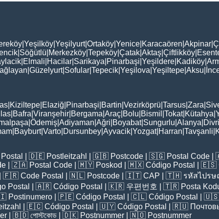
ereköy
|
Yeşilköy
|
Yeşilyurt
|
Ortaköy
|
Yenice
|
Karacaören
|
Akpinar
|
Ç
encik
|
Söğütlü
|
Merkezköy
|
Tepeköy
|
Çatak
|
Aktaş
|
Çiftlikköy
|
Esent
ylacik
|
Elmali
|
Hacilar
|
Sarikaya
|
Pinarbaşi
|
Yeşildere
|
Kadiköy
|
Arm
ağlayan
|
Güzelyurt
|
Sofular
|
Tepecik
|
Yeşilova
|
Yeşiltepe
|
Aksu
|
İnc
as
|
Kiziltepe
|
Elaziğ
|
Pinarbaşi
|
Bartin
|
Vezirköprü
|
Tarsus
|
Zara
|
Siv
las
|
Bafra
|
Viranşehir
|
Bergama
|
Araç
|
Bolu
|
Bismil
|
Tokat
|
Kütahya
|
malpaşa
|
Ödemiş
|
Adiyaman
|
Ağri
|
Boyabat
|
Sungurlu
|
Alanya
|
Divr
mam
|
Bayburt
|
Varto
|
Dursunbey
|
Ayvacik
|
Yozgat
|
Harran
|
Tavşanli
|
K
Postal
| 🇩🇪
Postleitzahl
| 🇬🇧
Postcode
| 🇸🇬
Postal Code
| 
de
| 🇿🇦
Postal Code
| 🇲🇾
Poskod
| 🇲🇽
Código Postal
| 🇪🇸
| 🇫🇷
Code Postal
| 🇳🇱
Postcode
| 🇮🇹
CAP
| 🇹🇭
รหัสไปรษณ
o Postal
| 🇦🇷
Código Postal
| 🇰🇷
우편번호
| 🇹🇷
Posta Kod
🇮
Postinumero
| 🇵🇪
Código Postal
| 🇨🇱
Código Postal
| 🇺
eitzahl
| 🇪🇨
Código Postal
| 🇺🇾
Código Postal
| 🇷🇺
Почтов
er
| 🇧🇩
পোস্টকোড
| 🇩🇰
Postnummer
| 🇳🇴
Postnummer