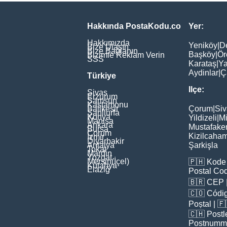
Hakkında PostaKodu.co
Yer:
Hakkımızda
Yeniköy
|
D
Bize Ulaşın
Bize Bağlanın
Başköy
|
Ör
Bizimle Reklam Verin
SSS
Karataş
|
Ya
Aydinlar
|
Ç
Türkiye
Ilçe:
Sivas
Erzurum
Samsun
Kastamonu
Balikesir
Çorum
|
Siv
Şanliurfa
Konya
Yildizeli
|
Mi
Manisa
Ankara
Mustafake
Bursa
Çorum
Kizilcaha
İzmir
Diyarbakir
Antalya
Şarkişla
Tokat
Mardin
Yozgat
Mersin(İçel)
🇵🇭
Kode 
Kütahya
Elaziğ
Postal Co
🇧🇷
CEP
🇨🇴
Códig
Poștal
| 
🇨🇭
Postl
Postnumm