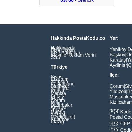
09760
- Örencik
Hakkında PostaKodu.co
Yer:
Hakkımızda
Yeniköy
|
D
Bize Ulaşın
Bize Bağlanın
Başköy
|
Ör
Bizimle Reklam Verin
SSS
Karataş
|
Ya
Aydinlar
|
Ç
Türkiye
Ilçe:
Sivas
Erzurum
Samsun
Kastamonu
Balikesir
Çorum
|
Siv
Şanliurfa
Konya
Yildizeli
|
Ba
Manisa
Ankara
Mustafake
Bursa
Çorum
Kizilcaha
İzmir
Diyarbakir
Antalya
Tokat
🇵🇭
Kode 
Mardin
Yozgat
Mersin(İçel)
Postal Co
Kütahya
Elaziğ
🇧🇷
CEP
🇨🇴
Códig