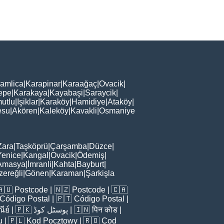
amlica
|
Karapinar
|
Karaağaç
|
Ovacik
|
epe
|
Karakaya
|
Kayabaşi
|
Saraycik
|
utlu
|
Işiklar
|
Karaköy
|
Hamidiye
|
Ataköy
|
esu
|
Akören
|
Kaleköy
|
Kavakli
|
Osmaniye
Zara
|
Taşköprü
|
Çarşamba
|
Düzce
|
Yenice
|
Kangal
|
Ovacik
|
Ödemiş
|
Amasya
|
İmranli
|
Kahta
|
Bayburt
|
zereğli
|
Gönen
|
Karaman
|
Şarkişla
🇦🇺
Postcode
| 🇳🇿
Postcode
| 🇨🇦
Código Postal
| 🇵🇹
Código Postal
|
ีย์
| 🇵🇰
پوسٹل کوڈ
| 🇮🇳
पिन कोड
|
u
| 🇵🇱
Kod Pocztowy
| 🇷🇴
Cod