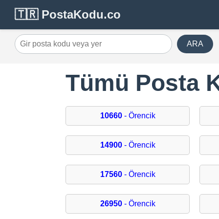
🇹🇷 PostaKodu.co
ARA
Tümü Posta Ko
10660
- Örencik
14900
- Örencik
17560
- Örencik
26950
- Örencik