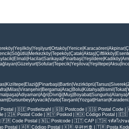
ereköy
|
Yeşilköy
|
Yeşilyurt
|
Ortaköy
|
Yenice
|
Karacaören
|
Akpinar
|
Ç
encik
|
Söğütlü
|
Merkezköy
|
Tepeköy
|
Çatak
|
Aktaş
|
Çiftlikköy
|
Esent
ylacik
|
Elmali
|
Hacilar
|
Sarikaya
|
Pinarbaşi
|
Yeşildere
|
Kadiköy
|
Arm
ağlayan
|
Güzelyurt
|
Sofular
|
Tepecik
|
Yeşilova
|
Yeşiltepe
|
Aksu
|
İnc
as
|
Kiziltepe
|
Elaziğ
|
Pinarbaşi
|
Bartin
|
Vezirköprü
|
Tarsus
|
Siverek
|
fra
|
Milas
|
Viranşehir
|
Bergama
|
Araç
|
Bolu
|
Kütahya
|
Bismil
|
Tokat
|
malpaşa
|
Adiyaman
|
Ağri
|
Divriği
|
Muş
|
Boyabat
|
Sungurlu
|
Alanya
|
mam
|
Dursunbey
|
Ayvacik
|
Varto
|
Tavşanli
|
Yozgat
|
Harran
|
Karadeni
Postal
| 🇩🇪
Postleitzahl
| 🇬🇧
Postcode
| 🇸🇬
Postal Code
| 
de
| 🇿🇦
Postal Code
| 🇲🇾
Poskod
| 🇲🇽
Código Postal
| 🇪🇸
| 🇫🇷
Code Postal
| 🇳🇱
Postcode
| 🇮🇹
CAP
| 🇹🇭
รหัสไปรษณ
o Postal
| 🇦🇷
Código Postal
| 🇰🇷
우편번호
| 🇹🇷
Posta Kod