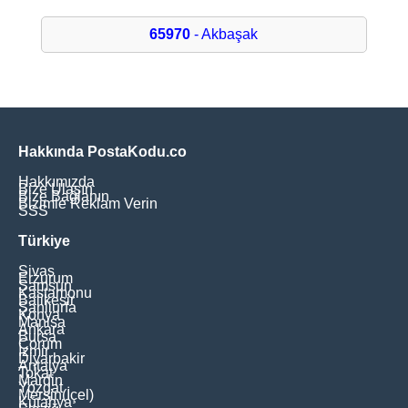
65970
- Akbaşak
Hakkında PostaKodu.co
Hakkımızda
Bize Ulaşın
Bize Bağlanın
Bizimle Reklam Verin
SSS
Türkiye
Sivas
Erzurum
Samsun
Kastamonu
Balikesir
Şanliurfa
Konya
Manisa
Ankara
Bursa
Çorum
İzmir
Diyarbakir
Antalya
Tokat
Mardin
Yozgat
Mersin(İçel)
Kütahya