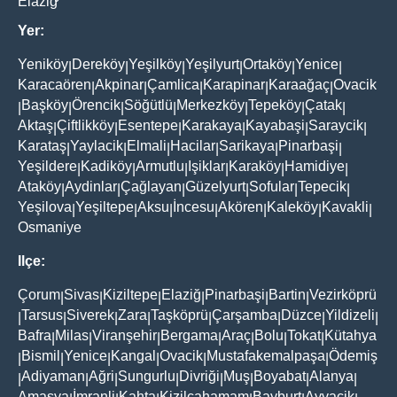
Elaziğ
Yer:
Yeniköy
Dereköy
Yeşilköy
Yeşilyurt
Ortaköy
Yenice
|
|
|
|
|
|
Karacaören
Akpinar
Çamlica
Karapinar
Karaağaç
Ovacik
|
|
|
|
|
Başköy
Örencik
Söğütlü
Merkezköy
Tepeköy
Çatak
|
|
|
|
|
|
|
Aktaş
Çiftlikköy
Esentepe
Karakaya
Kayabaşi
Saraycik
|
|
|
|
|
|
Karataş
Yaylacik
Elmali
Hacilar
Sarikaya
Pinarbaşi
|
|
|
|
|
|
Yeşildere
Kadiköy
Armutlu
Işiklar
Karaköy
Hamidiye
|
|
|
|
|
|
Ataköy
Aydinlar
Çağlayan
Güzelyurt
Sofular
Tepecik
|
|
|
|
|
|
Yeşilova
Yeşiltepe
Aksu
İncesu
Akören
Kaleköy
Kavakli
|
|
|
|
|
|
|
Osmaniye
Ilçe:
Çorum
Sivas
Kiziltepe
Elaziğ
Pinarbaşi
Bartin
Vezirköprü
|
|
|
|
|
|
Tarsus
Siverek
Zara
Taşköprü
Çarşamba
Düzce
Yildizeli
|
|
|
|
|
|
|
|
Bafra
Milas
Viranşehir
Bergama
Araç
Bolu
Tokat
Kütahya
|
|
|
|
|
|
|
Bismil
Yenice
Kangal
Ovacik
Mustafakemalpaşa
Ödemiş
|
|
|
|
|
|
Adiyaman
Ağri
Sungurlu
Divriği
Muş
Boyabat
Alanya
|
|
|
|
|
|
|
|
Amasya
İmranli
Kahta
Kizilcahamam
Bayburt
Ayvacik