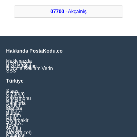
07700
- Akçainiş
Hakkında PostaKodu.co
Hakkımızda
Bize Ulaşın
Bize Bağlanın
Bizimle Reklam Verin
SSS
Türkiye
Sivas
Erzurum
Samsun
Kastamonu
Balikesir
Şanliurfa
Konya
Manisa
Ankara
Bursa
Çorum
İzmir
Diyarbakir
Antalya
Tokat
Mardin
Yozgat
Mersin(İçel)
Kütahya