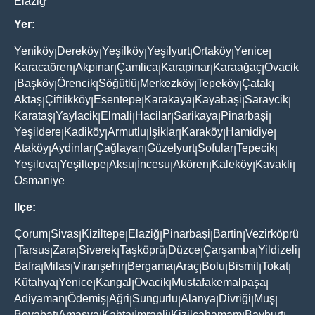
Elaziğ
Yer:
Yeniköy
Dereköy
Yeşilköy
Yeşilyurt
Ortaköy
Yenice
|
|
|
|
|
|
Karacaören
Akpinar
Çamlica
Karapinar
Karaağaç
Ovacik
|
|
|
|
|
Başköy
Örencik
Söğütlü
Merkezköy
Tepeköy
Çatak
|
|
|
|
|
|
|
Aktaş
Çiftlikköy
Esentepe
Karakaya
Kayabaşi
Saraycik
|
|
|
|
|
|
Karataş
Yaylacik
Elmali
Hacilar
Sarikaya
Pinarbaşi
|
|
|
|
|
|
Yeşildere
Kadiköy
Armutlu
Işiklar
Karaköy
Hamidiye
|
|
|
|
|
|
Ataköy
Aydinlar
Çağlayan
Güzelyurt
Sofular
Tepecik
|
|
|
|
|
|
Yeşilova
Yeşiltepe
Aksu
İncesu
Akören
Kaleköy
Kavakli
|
|
|
|
|
|
|
Osmaniye
Ilçe:
Çorum
Sivas
Kiziltepe
Elaziğ
Pinarbaşi
Bartin
Vezirköprü
|
|
|
|
|
|
Tarsus
Zara
Siverek
Taşköprü
Düzce
Çarşamba
Yildizeli
|
|
|
|
|
|
|
|
Bafra
Milas
Viranşehir
Bergama
Araç
Bolu
Bismil
Tokat
|
|
|
|
|
|
|
|
Kütahya
Yenice
Kangal
Ovacik
Mustafakemalpaşa
|
|
|
|
|
Adiyaman
Ödemiş
Ağri
Sungurlu
Alanya
Divriği
Muş
|
|
|
|
|
|
|
Boyabat
Amasya
Kahta
İmranli
Kizilcahamam
Bayburt