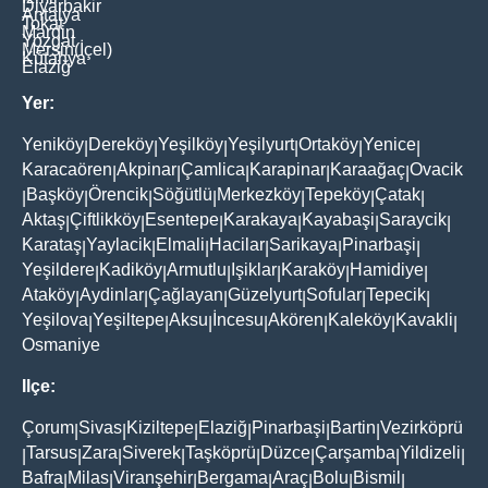
Diyarbakir
Antalya
Tokat
Mardin
Yozgat
Mersin(İçel)
Kütahya
Elaziğ
Yer:
Yeniköy
Dereköy
Yeşilköy
Yeşilyurt
Ortaköy
Yenice
|
|
|
|
|
|
Karacaören
Akpinar
Çamlica
Karapinar
Karaağaç
Ovacik
|
|
|
|
|
Başköy
Örencik
Söğütlü
Merkezköy
Tepeköy
Çatak
|
|
|
|
|
|
|
Aktaş
Çiftlikköy
Esentepe
Karakaya
Kayabaşi
Saraycik
|
|
|
|
|
|
Karataş
Yaylacik
Elmali
Hacilar
Sarikaya
Pinarbaşi
|
|
|
|
|
|
Yeşildere
Kadiköy
Armutlu
Işiklar
Karaköy
Hamidiye
|
|
|
|
|
|
Ataköy
Aydinlar
Çağlayan
Güzelyurt
Sofular
Tepecik
|
|
|
|
|
|
Yeşilova
Yeşiltepe
Aksu
İncesu
Akören
Kaleköy
Kavakli
|
|
|
|
|
|
|
Osmaniye
Ilçe:
Çorum
Sivas
Kiziltepe
Elaziğ
Pinarbaşi
Bartin
Vezirköprü
|
|
|
|
|
|
Tarsus
Zara
Siverek
Taşköprü
Düzce
Çarşamba
Yildizeli
|
|
|
|
|
|
|
|
Bafra
Milas
Viranşehir
Bergama
Araç
Bolu
Bismil
|
|
|
|
|
|
|