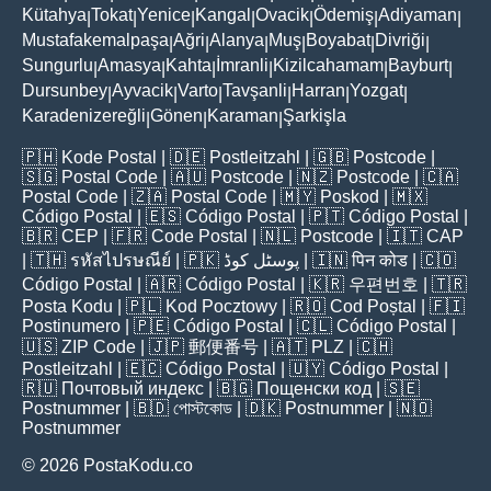
Kütahya
Tokat
Yenice
Kangal
Ovacik
Ödemiş
Adiyaman
|
|
|
|
|
|
|
Mustafakemalpaşa
Ağri
Alanya
Muş
Boyabat
Divriği
|
|
|
|
|
|
Sungurlu
Amasya
Kahta
İmranli
Kizilcahamam
Bayburt
|
|
|
|
|
|
Dursunbey
Ayvacik
Varto
Tavşanli
Harran
Yozgat
|
|
|
|
|
|
Karadenizereğli
Gönen
Karaman
Şarkişla
|
|
|
🇵🇭
Kode Postal
| 🇩🇪
Postleitzahl
| 🇬🇧
Postcode
|
🇸🇬
Postal Code
| 🇦🇺
Postcode
| 🇳🇿
Postcode
| 🇨🇦
Postal Code
| 🇿🇦
Postal Code
| 🇲🇾
Poskod
| 🇲🇽
Código Postal
| 🇪🇸
Código Postal
| 🇵🇹
Código Postal
|
🇧🇷
CEP
| 🇫🇷
Code Postal
| 🇳🇱
Postcode
| 🇮🇹
CAP
| 🇹🇭
รหัสไปรษณีย์
| 🇵🇰
پوسٹل کوڈ
| 🇮🇳
पिन कोड
| 🇨🇴
Código Postal
| 🇦🇷
Código Postal
| 🇰🇷
우편번호
| 🇹🇷
Posta Kodu
| 🇵🇱
Kod Pocztowy
| 🇷🇴
Cod Poștal
| 🇫🇮
Postinumero
| 🇵🇪
Código Postal
| 🇨🇱
Código Postal
|
🇺🇸
ZIP Code
| 🇯🇵
郵便番号
| 🇦🇹
PLZ
| 🇨🇭
Postleitzahl
| 🇪🇨
Código Postal
| 🇺🇾
Código Postal
|
🇷🇺
Почтовый индекс
| 🇧🇬
Пощенски код
| 🇸🇪
Postnummer
| 🇧🇩
পোস্টকোড
| 🇩🇰
Postnummer
| 🇳🇴
Postnummer
© 2026 PostaKodu.co