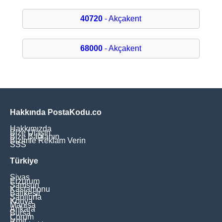
40720
- Akçakent
68000
- Akçakent
Hakkında PostaKodu.co
Hakkımızda
Bize Ulaşın
Bize Bağlanın
Bizimle Reklam Verin
SSS
Türkiye
Sivas
Erzurum
Samsun
Kastamonu
Balikesir
Şanliurfa
Konya
Manisa
Ankara
Bursa
Çorum
İzmir