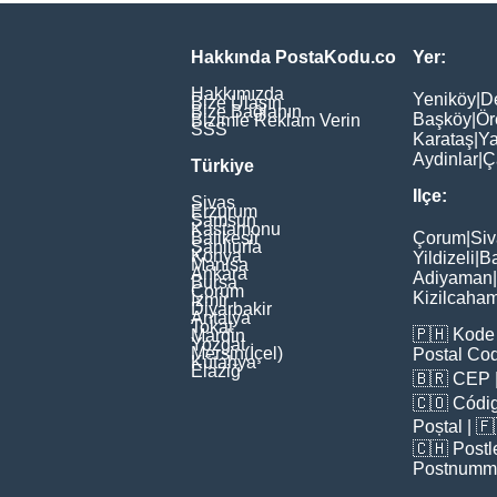
Hakkında PostaKodu.co
Yer:
Hakkımızda
Yeniköy
|
D
Bize Ulaşın
Bize Bağlanın
Başköy
|
Ör
Bizimle Reklam Verin
SSS
Karataş
|
Ya
Aydinlar
|
Ç
Türkiye
Ilçe:
Sivas
Erzurum
Samsun
Kastamonu
Balikesir
Çorum
|
Siv
Şanliurfa
Konya
Yildizeli
|
Ba
Manisa
Ankara
Adiyaman
|
Bursa
Çorum
Kizilcaha
İzmir
Diyarbakir
Antalya
Tokat
🇵🇭
Kode 
Mardin
Yozgat
Mersin(İçel)
Postal Co
Kütahya
Elaziğ
🇧🇷
CEP
🇨🇴
Códig
Poștal
| 
🇨🇭
Postl
Postnumm