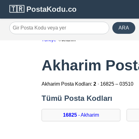
🇹🇷 PostaKodu.co
ARA
Gir Posta Kodu veya yer
Türkiye
Akharim
Akharim Post
Akharim Posta Kodları:
2
· 16825 – 03510
Tümü Posta Kodları
16825
- Akharim