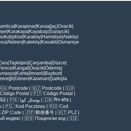
amlica
|
Karapinar
|
Karaağaç
|
Ovacik
|
epe
|
Karakaya
|
Kayabaşi
|
Saraycik
|
utlu
|
Işiklar
|
Karaköy
|
Hamidiye
|
Ataköy
|
esu
|
Akören
|
Kaleköy
|
Kavakli
|
Osmaniye
Zara
|
Taşköprü
|
Çarşamba
|
Düzce
|
Yenice
|
Kangal
|
Ovacik
|
Ödemiş
|
Amasya
|
Kahta
|
İmranli
|
Bayburt
|
zereğli
|
Gönen
|
Karaman
|
Şarkişla
🇦🇺
Postcode
| 🇳🇿
Postcode
| 🇨🇦
Código Postal
| 🇵🇹
Código Postal
|
ีย์
| 🇵🇰
پوسٹل کوڈ
| 🇮🇳
पिन कोड
|
u
| 🇵🇱
Kod Pocztowy
| 🇷🇴
Cod

ZIP Code
| 🇯🇵
郵便番号
| 🇦🇹
PLZ
|
ый индекс
| 🇧🇬
Пощенски код
| 🇸🇪