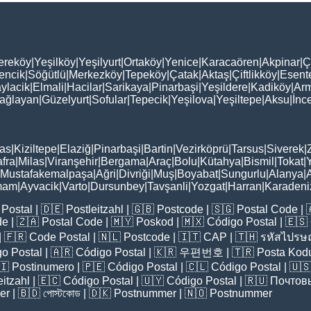
ereköy
|
Yeşilköy
|
Yeşilyurt
|
Ortaköy
|
Yenice
|
Karacaören
|
Akpinar
|
Ç
encik
|
Söğütlü
|
Merkezköy
|
Tepeköy
|
Çatak
|
Aktaş
|
Çiftlikköy
|
Esent
ylacik
|
Elmali
|
Hacilar
|
Sarikaya
|
Pinarbaşi
|
Yeşildere
|
Kadiköy
|
Arm
ağlayan
|
Güzelyurt
|
Sofular
|
Tepecik
|
Yeşilova
|
Yeşiltepe
|
Aksu
|
İnc
as
|
Kiziltepe
|
Elaziğ
|
Pinarbaşi
|
Bartin
|
Vezirköprü
|
Tarsus
|
Siverek
|
fra
|
Milas
|
Viranşehir
|
Bergama
|
Araç
|
Bolu
|
Kütahya
|
Bismil
|
Tokat
|
Mustafakemalpaşa
|
Ağri
|
Divriği
|
Muş
|
Boyabat
|
Sungurlu
|
Alanya
|
mam
|
Ayvacik
|
Varto
|
Dursunbey
|
Tavşanli
|
Yozgat
|
Harran
|
Karadeni
Postal
| 🇩🇪
Postleitzahl
| 🇬🇧
Postcode
| 🇸🇬
Postal Code
| 
de
| 🇿🇦
Postal Code
| 🇲🇾
Poskod
| 🇲🇽
Código Postal
| 🇪🇸
| 🇫🇷
Code Postal
| 🇳🇱
Postcode
| 🇮🇹
CAP
| 🇹🇭
รหัสไปรษณ
o Postal
| 🇦🇷
Código Postal
| 🇰🇷
우편번호
| 🇹🇷
Posta Kod
🇮
Postinumero
| 🇵🇪
Código Postal
| 🇨🇱
Código Postal
| 🇺
eitzahl
| 🇪🇨
Código Postal
| 🇺🇾
Código Postal
| 🇷🇺
Почтов
er
| 🇧🇩
পোস্টকোড
| 🇩🇰
Postnummer
| 🇳🇴
Postnummer