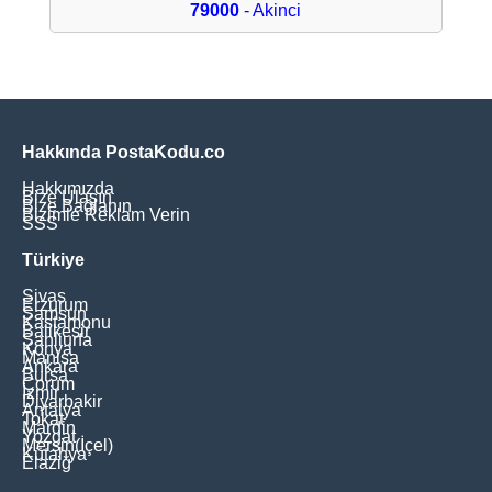
79000
- Akinci
Hakkında PostaKodu.co
Hakkımızda
Bize Ulaşın
Bize Bağlanın
Bizimle Reklam Verin
SSS
Türkiye
Sivas
Erzurum
Samsun
Kastamonu
Balikesir
Şanliurfa
Konya
Manisa
Ankara
Bursa
Çorum
İzmir
Diyarbakir
Antalya
Tokat
Mardin
Yozgat
Mersin(İçel)
Kütahya
Elaziğ