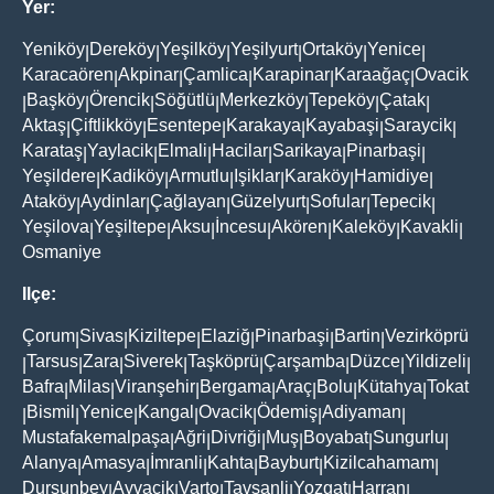
Yer:
Yeniköy
Dereköy
Yeşilköy
Yeşilyurt
Ortaköy
Yenice
|
|
|
|
|
|
Karacaören
Akpinar
Çamlica
Karapinar
Karaağaç
Ovacik
|
|
|
|
|
Başköy
Örencik
Söğütlü
Merkezköy
Tepeköy
Çatak
|
|
|
|
|
|
|
Aktaş
Çiftlikköy
Esentepe
Karakaya
Kayabaşi
Saraycik
|
|
|
|
|
|
Karataş
Yaylacik
Elmali
Hacilar
Sarikaya
Pinarbaşi
|
|
|
|
|
|
Yeşildere
Kadiköy
Armutlu
Işiklar
Karaköy
Hamidiye
|
|
|
|
|
|
Ataköy
Aydinlar
Çağlayan
Güzelyurt
Sofular
Tepecik
|
|
|
|
|
|
Yeşilova
Yeşiltepe
Aksu
İncesu
Akören
Kaleköy
Kavakli
|
|
|
|
|
|
|
Osmaniye
Ilçe:
Çorum
Sivas
Kiziltepe
Elaziğ
Pinarbaşi
Bartin
Vezirköprü
|
|
|
|
|
|
Tarsus
Zara
Siverek
Taşköprü
Çarşamba
Düzce
Yildizeli
|
|
|
|
|
|
|
|
Bafra
Milas
Viranşehir
Bergama
Araç
Bolu
Kütahya
Tokat
|
|
|
|
|
|
|
Bismil
Yenice
Kangal
Ovacik
Ödemiş
Adiyaman
|
|
|
|
|
|
|
Mustafakemalpaşa
Ağri
Divriği
Muş
Boyabat
Sungurlu
|
|
|
|
|
|
Alanya
Amasya
İmranli
Kahta
Bayburt
Kizilcahamam
|
|
|
|
|
|
Dursunbey
Ayvacik
Varto
Tavşanli
Yozgat
Harran
|
|
|
|
|
|