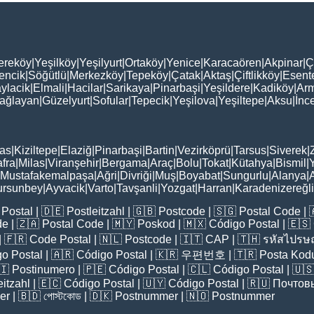
ereköy
|
Yeşilköy
|
Yeşilyurt
|
Ortaköy
|
Yenice
|
Karacaören
|
Akpinar
|
Ç
encik
|
Söğütlü
|
Merkezköy
|
Tepeköy
|
Çatak
|
Aktaş
|
Çiftlikköy
|
Esent
ylacik
|
Elmali
|
Hacilar
|
Sarikaya
|
Pinarbaşi
|
Yeşildere
|
Kadiköy
|
Arm
ağlayan
|
Güzelyurt
|
Sofular
|
Tepecik
|
Yeşilova
|
Yeşiltepe
|
Aksu
|
İnc
as
|
Kiziltepe
|
Elaziğ
|
Pinarbaşi
|
Bartin
|
Vezirköprü
|
Tarsus
|
Siverek
|
fra
|
Milas
|
Viranşehir
|
Bergama
|
Araç
|
Bolu
|
Tokat
|
Kütahya
|
Bismil
|
Mustafakemalpaşa
|
Ağri
|
Divriği
|
Muş
|
Boyabat
|
Sungurlu
|
Alanya
|
ursunbey
|
Ayvacik
|
Varto
|
Tavşanli
|
Yozgat
|
Harran
|
Karadenizereğli
Postal
| 🇩🇪
Postleitzahl
| 🇬🇧
Postcode
| 🇸🇬
Postal Code
| 
de
| 🇿🇦
Postal Code
| 🇲🇾
Poskod
| 🇲🇽
Código Postal
| 🇪🇸
| 🇫🇷
Code Postal
| 🇳🇱
Postcode
| 🇮🇹
CAP
| 🇹🇭
รหัสไปรษณ
o Postal
| 🇦🇷
Código Postal
| 🇰🇷
우편번호
| 🇹🇷
Posta Kod
🇮
Postinumero
| 🇵🇪
Código Postal
| 🇨🇱
Código Postal
| 🇺
eitzahl
| 🇪🇨
Código Postal
| 🇺🇾
Código Postal
| 🇷🇺
Почтов
er
| 🇧🇩
পোস্টকোড
| 🇩🇰
Postnummer
| 🇳🇴
Postnummer