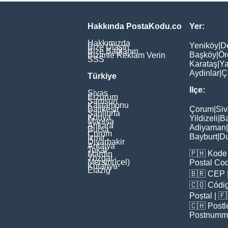
Hakkında PostaKodu.co
Yer:
Hakkımızda
Yeniköy
|
D
Bize Ulaşın
Bize Bağlanın
Başköy
|
Ör
Bizimle Reklam Verin
SSS
Karataş
|
Ya
Aydinlar
|
Ç
Türkiye
Ilçe:
Sivas
Erzurum
Samsun
Kastamonu
Balikesir
Çorum
|
Siv
Şanliurfa
Konya
Yildizeli
|
Ba
Manisa
Ankara
Adiyaman
|
Bursa
Çorum
Bayburt
|
D
İzmir
Diyarbakir
Antalya
Tokat
🇵🇭
Kode 
Mardin
Yozgat
Mersin(İçel)
Postal Co
Kütahya
Elaziğ
🇧🇷
CEP
🇨🇴
Códig
Poștal
| 
🇨🇭
Postl
Postnumm