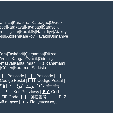
amlica
|
Karapinar
|
Karaağaç
|
Ovacik
|
epe
|
Karakaya
|
Kayabaşi
|
Saraycik
|
utlu
|
Işiklar
|
Karaköy
|
Hamidiye
|
Ataköy
|
esu
|
Akören
|
Kaleköy
|
Kavakli
|
Osmaniye
Zara
|
Taşköprü
|
Çarşamba
|
Düzce
|
Yenice
|
Kangal
|
Ovacik
|
Ödemiş
|
Amasya
|
Kahta
|
İmranli
|
Kizilcahamam
|
|
Gönen
|
Karaman
|
Şarkişla
🇦🇺
Postcode
| 🇳🇿
Postcode
| 🇨🇦
Código Postal
| 🇵🇹
Código Postal
|
ีย์
| 🇵🇰
پوسٹل کوڈ
| 🇮🇳
पिन कोड
|
u
| 🇵🇱
Kod Pocztowy
| 🇷🇴
Cod

ZIP Code
| 🇯🇵
郵便番号
| 🇦🇹
PLZ
|
ый индекс
| 🇧🇬
Пощенски код
| 🇸🇪