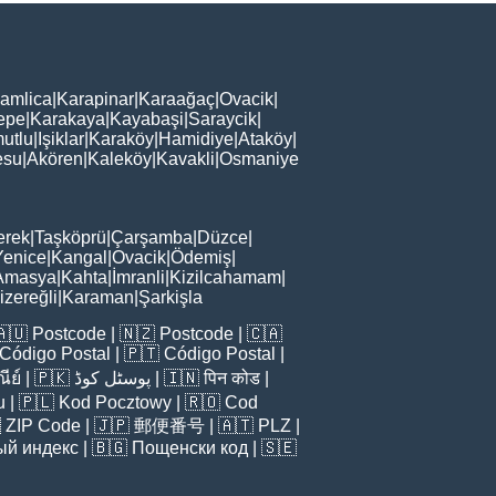
amlica
|
Karapinar
|
Karaağaç
|
Ovacik
|
epe
|
Karakaya
|
Kayabaşi
|
Saraycik
|
utlu
|
Işiklar
|
Karaköy
|
Hamidiye
|
Ataköy
|
esu
|
Akören
|
Kaleköy
|
Kavakli
|
Osmaniye
erek
|
Taşköprü
|
Çarşamba
|
Düzce
|
Yenice
|
Kangal
|
Ovacik
|
Ödemiş
|
Amasya
|
Kahta
|
İmranli
|
Kizilcahamam
|
zereğli
|
Karaman
|
Şarkişla
🇦🇺
Postcode
| 🇳🇿
Postcode
| 🇨🇦
Código Postal
| 🇵🇹
Código Postal
|
ีย์
| 🇵🇰
پوسٹل کوڈ
| 🇮🇳
पिन कोड
|
u
| 🇵🇱
Kod Pocztowy
| 🇷🇴
Cod

ZIP Code
| 🇯🇵
郵便番号
| 🇦🇹
PLZ
|
ый индекс
| 🇧🇬
Пощенски код
| 🇸🇪