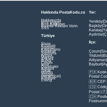
Hakkında PostaKodu.co
Yer:
Hakkımızda
Yeniköy
|
D
Bize Ulaşın
Bize Bağlanın
Başköy
|
Ör
Bizimle Reklam Verin
SSS
Karataş
|
Ya
Aydinlar
|
Ç
Türkiye
Ilçe:
Sivas
Erzurum
Samsun
Kastamonu
Balikesir
Çorum
|
Siv
Şanliurfa
Konya
Yildizeli
|
Ba
Manisa
Ankara
Adiyaman
|
Bursa
Çorum
Bayburt
|
Ay
İzmir
Diyarbakir
Antalya
Tokat
🇵🇭
Kode 
Mardin
Yozgat
Mersin(İçel)
Postal Co
Kütahya
Elaziğ
🇧🇷
CEP
🇨🇴
Códig
Poștal
| 
🇨🇭
Postl
Postnumm