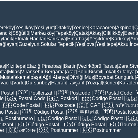
ereköy
|
Yeşilköy
|
Yeşilyurt
|
Ortaköy
|
Yenice
|
Karacaören
|
Akpinar
|
Ç
encik
|
Söğütlü
|
Merkezköy
|
Tepeköy
|
Çatak
|
Aktaş
|
Çiftlikköy
|
Esent
ylacik
|
Elmali
|
Hacilar
|
Sarikaya
|
Pinarbaşi
|
Yeşildere
|
Kadiköy
|
Arm
ağlayan
|
Güzelyurt
|
Sofular
|
Tepecik
|
Yeşilova
|
Yeşiltepe
|
Aksu
|
İnc
as
|
Kiziltepe
|
Elaziğ
|
Pinarbaşi
|
Bartin
|
Vezirköprü
|
Tarsus
|
Zara
|
Siv
fra
|
Milas
|
Viranşehir
|
Bergama
|
Araç
|
Bolu
|
Bismil
|
Tokat
|
Kütahya
|
Mustafakemalpaşa
|
Ağri
|
Alanya
|
Divriği
|
Muş
|
Boyabat
|
Sungurlu
|
vacik
|
Varto
|
Dursunbey
|
Harran
|
Tavşanli
|
Yozgat
|
Gönen
|
Karadeni
Postal
| 🇩🇪
Postleitzahl
| 🇬🇧
Postcode
| 🇸🇬
Postal Code
| 
de
| 🇿🇦
Postal Code
| 🇲🇾
Poskod
| 🇲🇽
Código Postal
| 🇪🇸
| 🇫🇷
Code Postal
| 🇳🇱
Postcode
| 🇮🇹
CAP
| 🇹🇭
รหัสไปรษณ
o Postal
| 🇦🇷
Código Postal
| 🇰🇷
우편번호
| 🇹🇷
Posta Kod
🇮
Postinumero
| 🇵🇪
Código Postal
| 🇨🇱
Código Postal
| 🇺
eitzahl
| 🇪🇨
Código Postal
| 🇺🇾
Código Postal
| 🇷🇺
Почтов
er
| 🇧🇩
পোস্টকোড
| 🇩🇰
Postnummer
| 🇳🇴
Postnummer