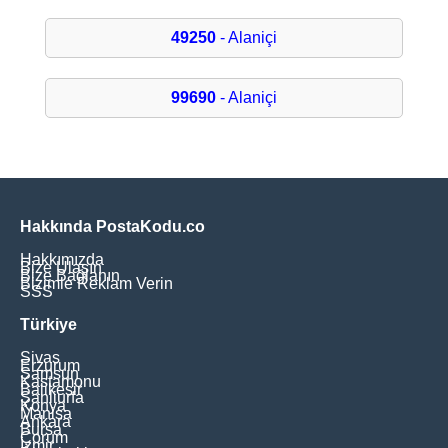
49250
- Alaniçi
99690
- Alaniçi
Hakkında PostaKodu.co
Hakkımızda
Bize Ulaşın
Bize Bağlanın
Bizimle Reklam Verin
SSS
Türkiye
Sivas
Erzurum
Samsun
Kastamonu
Balikesir
Şanliurfa
Konya
Manisa
Ankara
Bursa
Çorum
İzmir