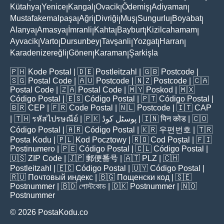
Kütahya
Yenice
Kangal
Ovacik
Ödemiş
Adiyaman
|
|
|
|
|
|
Mustafakemalpaşa
Ağri
Divriği
Muş
Sungurlu
Boyabat
|
|
|
|
|
|
Alanya
Amasya
İmranli
Kahta
Bayburt
Kizilcahamam
|
|
|
|
|
|
Ayvacik
Varto
Dursunbey
Tavşanli
Yozgat
Harran
|
|
|
|
|
|
Karadenizereğli
Gönen
Karaman
Şarkişla
|
|
|
🇵🇭
Kode Postal
| 🇩🇪
Postleitzahl
| 🇬🇧
Postcode
|
🇸🇬
Postal Code
| 🇦🇺
Postcode
| 🇳🇿
Postcode
| 🇨🇦
Postal Code
| 🇿🇦
Postal Code
| 🇲🇾
Poskod
| 🇲🇽
Código Postal
| 🇪🇸
Código Postal
| 🇵🇹
Código Postal
|
🇧🇷
CEP
| 🇫🇷
Code Postal
| 🇳🇱
Postcode
| 🇮🇹
CAP
| 🇹🇭
รหัสไปรษณีย์
| 🇵🇰
پوسٹل کوڈ
| 🇮🇳
पिन कोड
| 🇨🇴
Código Postal
| 🇦🇷
Código Postal
| 🇰🇷
우편번호
| 🇹🇷
Posta Kodu
| 🇵🇱
Kod Pocztowy
| 🇷🇴
Cod Poștal
| 🇫🇮
Postinumero
| 🇵🇪
Código Postal
| 🇨🇱
Código Postal
|
🇺🇸
ZIP Code
| 🇯🇵
郵便番号
| 🇦🇹
PLZ
| 🇨🇭
Postleitzahl
| 🇪🇨
Código Postal
| 🇺🇾
Código Postal
|
🇷🇺
Почтовый индекс
| 🇧🇬
Пощенски код
| 🇸🇪
Postnummer
| 🇧🇩
পোস্টকোড
| 🇩🇰
Postnummer
| 🇳🇴
Postnummer
© 2026 PostaKodu.co