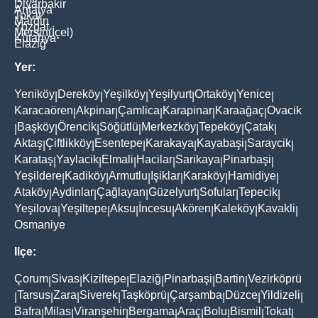
Diyarbakir
Antalya
Tokat
Mardin
Yozgat
Mersin(İçel)
Kütahya
Elaziğ
Yer:
Yeniköy
Dereköy
Yeşilköy
Yeşilyurt
Ortaköy
Yenice
|
|
|
|
|
|
Karacaören
Akpinar
Çamlica
Karapinar
Karaağaç
Ovacik
|
|
|
|
|
Başköy
Örencik
Söğütlü
Merkezköy
Tepeköy
Çatak
|
|
|
|
|
|
|
Aktaş
Çiftlikköy
Esentepe
Karakaya
Kayabaşi
Saraycik
|
|
|
|
|
|
Karataş
Yaylacik
Elmali
Hacilar
Sarikaya
Pinarbaşi
|
|
|
|
|
|
Yeşildere
Kadiköy
Armutlu
Işiklar
Karaköy
Hamidiye
|
|
|
|
|
|
Ataköy
Aydinlar
Çağlayan
Güzelyurt
Sofular
Tepecik
|
|
|
|
|
|
Yeşilova
Yeşiltepe
Aksu
İncesu
Akören
Kaleköy
Kavakli
|
|
|
|
|
|
|
Osmaniye
Ilçe:
Çorum
Sivas
Kiziltepe
Elaziğ
Pinarbaşi
Bartin
Vezirköprü
|
|
|
|
|
|
Tarsus
Zara
Siverek
Taşköprü
Çarşamba
Düzce
Yildizeli
|
|
|
|
|
|
|
|
Bafra
Milas
Viranşehir
Bergama
Araç
Bolu
Bismil
Tokat
|
|
|
|
|
|
|
|