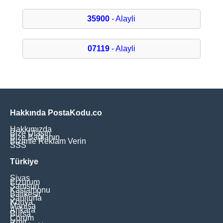
35900
- Alayli
07119
- Alayli
Hakkında PostaKodu.co
Hakkımızda
Bize Ulaşın
Bize Bağlanın
Bizimle Reklam Verin
SSS
Türkiye
Sivas
Erzurum
Samsun
Kastamonu
Balikesir
Şanliurfa
Konya
Manisa
Ankara
Bursa
Çorum
İzmir