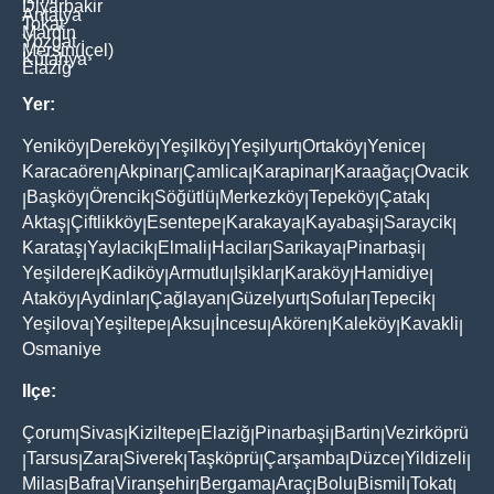
Diyarbakir
Antalya
Tokat
Mardin
Yozgat
Mersin(İçel)
Kütahya
Elaziğ
Yer:
Yeniköy
Dereköy
Yeşilköy
Yeşilyurt
Ortaköy
Yenice
|
|
|
|
|
|
Karacaören
Akpinar
Çamlica
Karapinar
Karaağaç
Ovacik
|
|
|
|
|
Başköy
Örencik
Söğütlü
Merkezköy
Tepeköy
Çatak
|
|
|
|
|
|
|
Aktaş
Çiftlikköy
Esentepe
Karakaya
Kayabaşi
Saraycik
|
|
|
|
|
|
Karataş
Yaylacik
Elmali
Hacilar
Sarikaya
Pinarbaşi
|
|
|
|
|
|
Yeşildere
Kadiköy
Armutlu
Işiklar
Karaköy
Hamidiye
|
|
|
|
|
|
Ataköy
Aydinlar
Çağlayan
Güzelyurt
Sofular
Tepecik
|
|
|
|
|
|
Yeşilova
Yeşiltepe
Aksu
İncesu
Akören
Kaleköy
Kavakli
|
|
|
|
|
|
|
Osmaniye
Ilçe:
Çorum
Sivas
Kiziltepe
Elaziğ
Pinarbaşi
Bartin
Vezirköprü
|
|
|
|
|
|
Tarsus
Zara
Siverek
Taşköprü
Çarşamba
Düzce
Yildizeli
|
|
|
|
|
|
|
|
Milas
Bafra
Viranşehir
Bergama
Araç
Bolu
Bismil
Tokat
|
|
|
|
|
|
|
|