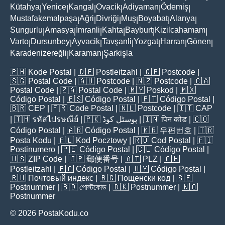
Kütahya
Yenice
Kangal
Ovacik
Adiyaman
Ödemiş
|
|
|
|
|
|
Mustafakemalpaşa
Ağri
Divriği
Muş
Boyabat
Alanya
|
|
|
|
|
|
Sungurlu
Amasya
İmranli
Kahta
Bayburt
Kizilcahamam
|
|
|
|
|
|
Varto
Dursunbey
Ayvacik
Tavşanli
Yozgat
Harran
Gönen
|
|
|
|
|
|
|
Karadenizereğli
Karaman
Şarkişla
|
|
🇵🇭
Kode Postal
| 🇩🇪
Postleitzahl
| 🇬🇧
Postcode
|
🇸🇬
Postal Code
| 🇦🇺
Postcode
| 🇳🇿
Postcode
| 🇨🇦
Postal Code
| 🇿🇦
Postal Code
| 🇲🇾
Poskod
| 🇲🇽
Código Postal
| 🇪🇸
Código Postal
| 🇵🇹
Código Postal
|
🇧🇷
CEP
| 🇫🇷
Code Postal
| 🇳🇱
Postcode
| 🇮🇹
CAP
| 🇹🇭
รหัสไปรษณีย์
| 🇵🇰
پوسٹل کوڈ
| 🇮🇳
पिन कोड
| 🇨🇴
Código Postal
| 🇦🇷
Código Postal
| 🇰🇷
우편번호
| 🇹🇷
Posta Kodu
| 🇵🇱
Kod Pocztowy
| 🇷🇴
Cod Poștal
| 🇫🇮
Postinumero
| 🇵🇪
Código Postal
| 🇨🇱
Código Postal
|
🇺🇸
ZIP Code
| 🇯🇵
郵便番号
| 🇦🇹
PLZ
| 🇨🇭
Postleitzahl
| 🇪🇨
Código Postal
| 🇺🇾
Código Postal
|
🇷🇺
Почтовый индекс
| 🇧🇬
Пощенски код
| 🇸🇪
Postnummer
| 🇧🇩
পোস্টকোড
| 🇩🇰
Postnummer
| 🇳🇴
Postnummer
© 2026 PostaKodu.co