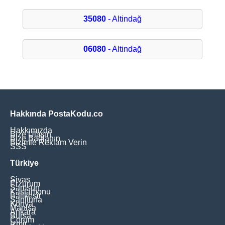
35080
- Altindağ
06080
- Altindağ
Hakkında PostaKodu.co
Hakkımızda
Bize Ulaşın
Bize Bağlanın
Bizimle Reklam Verin
SSS
Türkiye
Sivas
Erzurum
Samsun
Kastamonu
Balikesir
Şanliurfa
Konya
Manisa
Ankara
Bursa
Çorum
İzmir