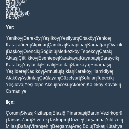
Diyarbakir
Antalya
Tokat
Mardin
Yozgat
Mersin(İçel)
Kütahya
Elaziğ
Yer:
Yeniköy
Dereköy
Yeşilköy
Yeşilyurt
Ortaköy
Yenice
|
|
|
|
|
|
Karacaören
Akpinar
Çamlica
Karapinar
Karaağaç
Ovacik
|
|
|
|
|
Başköy
Örencik
Söğütlü
Merkezköy
Tepeköy
Çatak
|
|
|
|
|
|
|
Aktaş
Çiftlikköy
Esentepe
Karakaya
Kayabaşi
Saraycik
|
|
|
|
|
|
Karataş
Yaylacik
Elmali
Hacilar
Sarikaya
Pinarbaşi
|
|
|
|
|
|
Yeşildere
Kadiköy
Armutlu
Işiklar
Karaköy
Hamidiye
|
|
|
|
|
|
Ataköy
Aydinlar
Çağlayan
Güzelyurt
Sofular
Tepecik
|
|
|
|
|
|
Yeşilova
Yeşiltepe
Aksu
İncesu
Akören
Kaleköy
Kavakli
|
|
|
|
|
|
|
Osmaniye
Ilçe:
Çorum
Sivas
Kiziltepe
Elaziğ
Pinarbaşi
Bartin
Vezirköprü
|
|
|
|
|
|
Tarsus
Zara
Siverek
Taşköprü
Düzce
Çarşamba
Yildizeli
|
|
|
|
|
|
|
|
Milas
Bafra
Viranşehir
Bergama
Araç
Bolu
Tokat
Kütahya
|
|
|
|
|
|
|