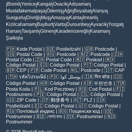
Bismil
Yenice
Kangal
Ovacik
Adiyaman
|
|
|
|
|
|
Mustafakemalpaşa
Ödemiş
Ağri
Boyabat
Alanya
|
|
|
|
|
Sungurlu
Divriği
Muş
Amasya
Kahta
İmranli
|
|
|
|
|
|
Kizilcahamam
Bayburt
Varto
Dursunbey
Ayvacik
Yozgat
|
|
|
|
|
|
Harran
Tavşanli
Gönen
Karadenizereğli
Karaman
|
|
|
|
|
Şarkişla
🇵🇭
Kode Postal
| 🇩🇪
Postleitzahl
| 🇬🇧
Postcode
|
🇸🇬
Postal Code
| 🇦🇺
Postcode
| 🇳🇿
Postcode
| 🇨🇦
Postal Code
| 🇿🇦
Postal Code
| 🇲🇾
Poskod
| 🇲🇽
Código Postal
| 🇪🇸
Código Postal
| 🇵🇹
Código Postal
|
🇧🇷
CEP
| 🇫🇷
Code Postal
| 🇳🇱
Postcode
| 🇮🇹
CAP
| 🇹🇭
รหัสไปรษณีย์
| 🇵🇰
پوسٹل کوڈ
| 🇮🇳
पिन कोड
| 🇨🇴
Código Postal
| 🇦🇷
Código Postal
| 🇰🇷
우편번호
| 🇹🇷
Posta Kodu
| 🇵🇱
Kod Pocztowy
| 🇷🇴
Cod Poștal
| 🇫🇮
Postinumero
| 🇵🇪
Código Postal
| 🇨🇱
Código Postal
|
🇺🇸
ZIP Code
| 🇯🇵
郵便番号
| 🇦🇹
PLZ
| 🇨🇭
Postleitzahl
| 🇪🇨
Código Postal
| 🇺🇾
Código Postal
|
🇷🇺
Почтовый индекс
| 🇧🇬
Пощенски код
| 🇸🇪
Postnummer
| 🇧🇩
পোস্টকোড
| 🇩🇰
Postnummer
| 🇳🇴
Postnummer
© 2026 PostaKodu.co