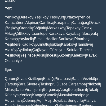
Elaziğ
Yer:
Yeniköy
Dereköy
Yeşilköy
Yeşilyurt
Ortaköy
Yenice
|
|
|
|
|
|
Karacaören
Akpinar
Çamlica
Karapinar
Karaağaç
Ovacik
|
|
|
|
|
Başköy
Örencik
Söğütlü
Merkezköy
Tepeköy
Çatak
|
|
|
|
|
|
|
Aktaş
Çiftlikköy
Esentepe
Karakaya
Kayabaşi
Saraycik
|
|
|
|
|
|
Karataş
Yaylacik
Elmali
Hacilar
Sarikaya
Pinarbaşi
|
|
|
|
|
|
Yeşildere
Kadiköy
Armutlu
Işiklar
Karaköy
Hamidiye
|
|
|
|
|
|
Ataköy
Aydinlar
Çağlayan
Güzelyurt
Sofular
Tepecik
|
|
|
|
|
|
Yeşilova
Yeşiltepe
Aksu
İncesu
Akören
Kaleköy
Kavakli
|
|
|
|
|
|
|
Osmaniye
Ilçe:
Çorum
Sivas
Kiziltepe
Elaziğ
Pinarbaşi
Bartin
Vezirköprü
|
|
|
|
|
|
Tarsus
Zara
Siverek
Taşköprü
Düzce
Çarşamba
Yildizeli
|
|
|
|
|
|
|
|
Milas
Bafra
Viranşehir
Bergama
Araç
Bolu
Bismil
Tokat
|
|
|
|
|
|
|
|
Kütahya
Yenice
Kangal
Ovacik
Mustafakemalpaşa
|
|
|
|
|
Adiyaman
Ödemiş
Ağri
Muş
Boyabat
Sungurlu
Alanya
|
|
|
|
|
|
|
Divriği
Amasya
Kahta
İmranli
Kizilcahamam
Bayburt