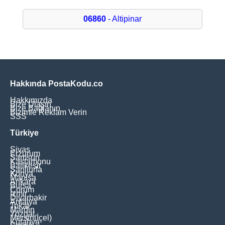
06860
- Altipinar
Hakkında PostaKodu.co
Hakkımızda
Bize Ulaşın
Bize Bağlanın
Bizimle Reklam Verin
SSS
Türkiye
Sivas
Erzurum
Samsun
Kastamonu
Balikesir
Şanliurfa
Konya
Manisa
Ankara
Bursa
Çorum
İzmir
Diyarbakir
Antalya
Tokat
Mardin
Yozgat
Mersin(İçel)
Kütahya