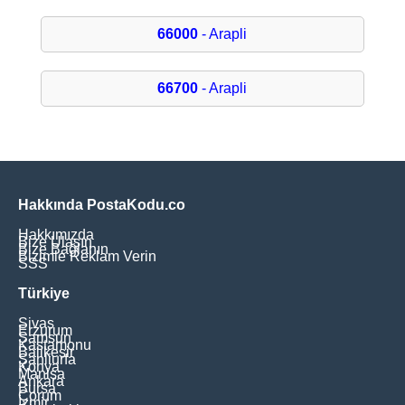
66000
- Arapli
66700
- Arapli
Hakkında PostaKodu.co
Hakkımızda
Bize Ulaşın
Bize Bağlanın
Bizimle Reklam Verin
SSS
Türkiye
Sivas
Erzurum
Samsun
Kastamonu
Balikesir
Şanliurfa
Konya
Manisa
Ankara
Bursa
Çorum
İzmir