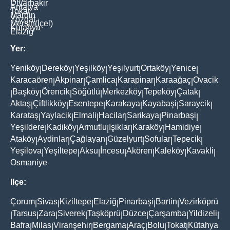
Diyarbakir
Antalya
Tokat
Mardin
Yozgat
Mersin(İçel)
Kütahya
Elaziğ
Yer:
Yeniköy
Dereköy
Yeşilköy
Yeşilyurt
Ortaköy
Yenice
|
|
|
|
|
|
Karacaören
Akpinar
Çamlica
Karapinar
Karaağaç
Ovacik
|
|
|
|
|
Başköy
Örencik
Söğütlü
Merkezköy
Tepeköy
Çatak
|
|
|
|
|
|
|
Aktaş
Çiftlikköy
Esentepe
Karakaya
Kayabaşi
Saraycik
|
|
|
|
|
|
Karataş
Yaylacik
Elmali
Hacilar
Sarikaya
Pinarbaşi
|
|
|
|
|
|
Yeşildere
Kadiköy
Armutlu
Işiklar
Karaköy
Hamidiye
|
|
|
|
|
|
Ataköy
Aydinlar
Çağlayan
Güzelyurt
Sofular
Tepecik
|
|
|
|
|
|
Yeşilova
Yeşiltepe
Aksu
İncesu
Akören
Kaleköy
Kavakli
|
|
|
|
|
|
|
Osmaniye
Ilçe:
Çorum
Sivas
Kiziltepe
Elaziğ
Pinarbaşi
Bartin
Vezirköprü
|
|
|
|
|
|
Tarsus
Zara
Siverek
Taşköprü
Düzce
Çarşamba
Yildizeli
|
|
|
|
|
|
|
|
Bafra
Milas
Viranşehir
Bergama
Araç
Bolu
Tokat
Kütahya
|
|
|
|
|
|
|