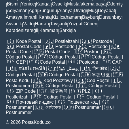
Bismil
Yenice
Kangal
Ovacik
Mustafakemalpaşa
Ödemiş
|
|
|
|
|
|
Adiyaman
Ağri
Sungurlu
Alanya
Divriği
Muş
Boyabat
|
|
|
|
|
|
|
|
Amasya
İmranli
Kahta
Kizilcahamam
Bayburt
Dursunbey
|
|
|
|
|
|
Ayvacik
Varto
Harran
Tavşanli
Yozgat
Gönen
|
|
|
|
|
|
Karadenizereğli
Karaman
Şarkişla
|
|
🇵🇭
Kode Postal
| 🇩🇪
Postleitzahl
| 🇬🇧
Postcode
|
🇸🇬
Postal Code
| 🇦🇺
Postcode
| 🇳🇿
Postcode
| 🇨🇦
Postal Code
| 🇿🇦
Postal Code
| 🇲🇾
Poskod
| 🇲🇽
Código Postal
| 🇪🇸
Código Postal
| 🇵🇹
Código Postal
|
🇧🇷
CEP
| 🇫🇷
Code Postal
| 🇳🇱
Postcode
| 🇮🇹
CAP
| 🇹🇭
รหัสไปรษณีย์
| 🇵🇰
پوسٹل کوڈ
| 🇮🇳
पिन कोड
| 🇨🇴
Código Postal
| 🇦🇷
Código Postal
| 🇰🇷
우편번호
| 🇹🇷
Posta Kodu
| 🇵🇱
Kod Pocztowy
| 🇷🇴
Cod Poștal
| 🇫🇮
Postinumero
| 🇵🇪
Código Postal
| 🇨🇱
Código Postal
|
🇺🇸
ZIP Code
| 🇯🇵
郵便番号
| 🇦🇹
PLZ
| 🇨🇭
Postleitzahl
| 🇪🇨
Código Postal
| 🇺🇾
Código Postal
|
🇷🇺
Почтовый индекс
| 🇧🇬
Пощенски код
| 🇸🇪
Postnummer
| 🇧🇩
পোস্টকোড
| 🇩🇰
Postnummer
| 🇳🇴
Postnummer
© 2026 PostaKodu.co