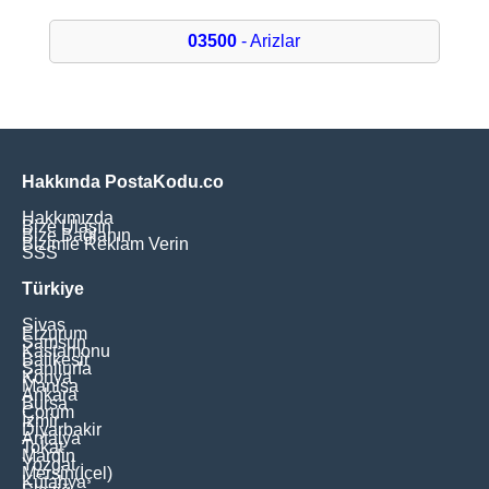
03500
- Arizlar
Hakkında PostaKodu.co
Hakkımızda
Bize Ulaşın
Bize Bağlanın
Bizimle Reklam Verin
SSS
Türkiye
Sivas
Erzurum
Samsun
Kastamonu
Balikesir
Şanliurfa
Konya
Manisa
Ankara
Bursa
Çorum
İzmir
Diyarbakir
Antalya
Tokat
Mardin
Yozgat
Mersin(İçel)
Kütahya