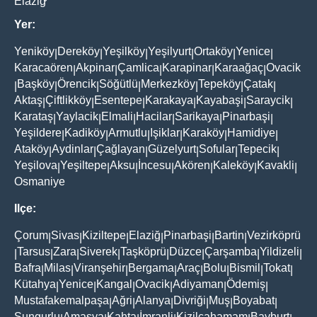
Elaziğ
Yer:
Yeniköy
Dereköy
Yeşilköy
Yeşilyurt
Ortaköy
Yenice
|
|
|
|
|
|
Karacaören
Akpinar
Çamlica
Karapinar
Karaağaç
Ovacik
|
|
|
|
|
Başköy
Örencik
Söğütlü
Merkezköy
Tepeköy
Çatak
|
|
|
|
|
|
|
Aktaş
Çiftlikköy
Esentepe
Karakaya
Kayabaşi
Saraycik
|
|
|
|
|
|
Karataş
Yaylacik
Elmali
Hacilar
Sarikaya
Pinarbaşi
|
|
|
|
|
|
Yeşildere
Kadiköy
Armutlu
Işiklar
Karaköy
Hamidiye
|
|
|
|
|
|
Ataköy
Aydinlar
Çağlayan
Güzelyurt
Sofular
Tepecik
|
|
|
|
|
|
Yeşilova
Yeşiltepe
Aksu
İncesu
Akören
Kaleköy
Kavakli
|
|
|
|
|
|
|
Osmaniye
Ilçe:
Çorum
Sivas
Kiziltepe
Elaziğ
Pinarbaşi
Bartin
Vezirköprü
|
|
|
|
|
|
Tarsus
Zara
Siverek
Taşköprü
Düzce
Çarşamba
Yildizeli
|
|
|
|
|
|
|
|
Bafra
Milas
Viranşehir
Bergama
Araç
Bolu
Bismil
Tokat
|
|
|
|
|
|
|
|
Kütahya
Yenice
Kangal
Ovacik
Adiyaman
Ödemiş
|
|
|
|
|
|
Mustafakemalpaşa
Ağri
Alanya
Divriği
Muş
Boyabat
|
|
|
|
|
|
Sungurlu
Amasya
Kahta
İmranli
Kizilcahamam
Bayburt