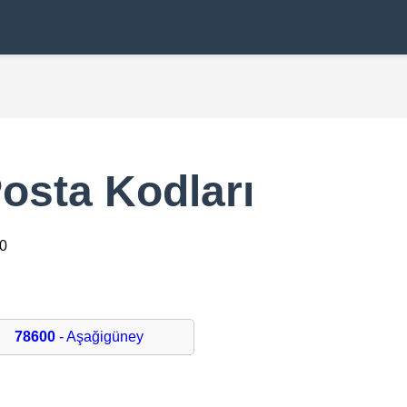
osta Kodları
00
78600
- Aşağigüney