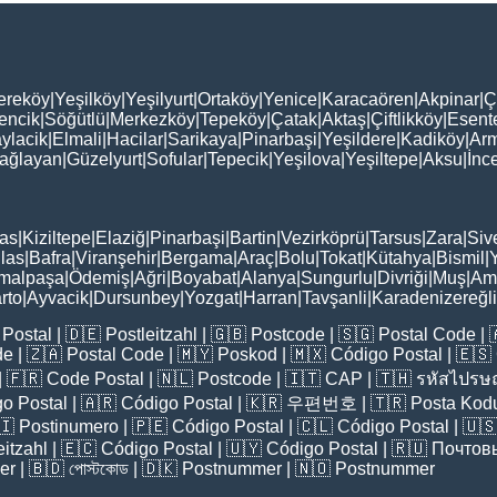
ereköy
|
Yeşilköy
|
Yeşilyurt
|
Ortaköy
|
Yenice
|
Karacaören
|
Akpinar
|
Ç
encik
|
Söğütlü
|
Merkezköy
|
Tepeköy
|
Çatak
|
Aktaş
|
Çiftlikköy
|
Esent
ylacik
|
Elmali
|
Hacilar
|
Sarikaya
|
Pinarbaşi
|
Yeşildere
|
Kadiköy
|
Arm
ağlayan
|
Güzelyurt
|
Sofular
|
Tepecik
|
Yeşilova
|
Yeşiltepe
|
Aksu
|
İnc
as
|
Kiziltepe
|
Elaziğ
|
Pinarbaşi
|
Bartin
|
Vezirköprü
|
Tarsus
|
Zara
|
Siv
las
|
Bafra
|
Viranşehir
|
Bergama
|
Araç
|
Bolu
|
Tokat
|
Kütahya
|
Bismil
|
malpaşa
|
Ödemiş
|
Ağri
|
Boyabat
|
Alanya
|
Sungurlu
|
Divriği
|
Muş
|
Am
rto
|
Ayvacik
|
Dursunbey
|
Yozgat
|
Harran
|
Tavşanli
|
Karadenizereğli
Postal
| 🇩🇪
Postleitzahl
| 🇬🇧
Postcode
| 🇸🇬
Postal Code
| 
de
| 🇿🇦
Postal Code
| 🇲🇾
Poskod
| 🇲🇽
Código Postal
| 🇪🇸
| 🇫🇷
Code Postal
| 🇳🇱
Postcode
| 🇮🇹
CAP
| 🇹🇭
รหัสไปรษณ
o Postal
| 🇦🇷
Código Postal
| 🇰🇷
우편번호
| 🇹🇷
Posta Kod
🇮
Postinumero
| 🇵🇪
Código Postal
| 🇨🇱
Código Postal
| 🇺
eitzahl
| 🇪🇨
Código Postal
| 🇺🇾
Código Postal
| 🇷🇺
Почтов
er
| 🇧🇩
পোস্টকোড
| 🇩🇰
Postnummer
| 🇳🇴
Postnummer