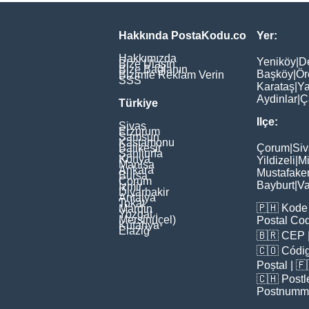
Hakkında PostaKodu.co
Yer:
Hakkımızda
Yeniköy
|
D
Bize Ulaşın
Bize Bağlanın
Başköy
|
Ör
Bizimle Reklam Verin
SSS
Karataş
|
Ya
Aydinlar
|
Ç
Türkiye
Ilçe:
Sivas
Erzurum
Samsun
Kastamonu
Balikesir
Çorum
|
Siv
Şanliurfa
Konya
Yildizeli
|
Mi
Manisa
Ankara
Mustafake
Bursa
Çorum
Bayburt
|
Va
İzmir
Diyarbakir
Antalya
Tokat
🇵🇭
Kode 
Mardin
Yozgat
Mersin(İçel)
Postal Co
Kütahya
Elaziğ
🇧🇷
CEP
🇨🇴
Códig
Poștal
| 
🇨🇭
Postl
Postnumm