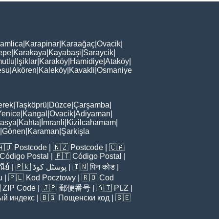
amlica
|
Karapinar
|
Karaağaç
|
Ovacik
|
epe
|
Karakaya
|
Kayabaşi
|
Saraycik
|
utlu
|
Işiklar
|
Karaköy
|
Hamidiye
|
Ataköy
|
esu
|
Akören
|
Kaleköy
|
Kavakli
|
Osmaniye
erek
|
Taşköprü
|
Düzce
|
Çarşamba
|
Yenice
|
Kangal
|
Ovacik
|
Adiyaman
|
asya
|
Kahta
|
İmranli
|
Kizilcahamam
|
|
Gönen
|
Karaman
|
Şarkişla
🇦🇺
Postcode
| 🇳🇿
Postcode
| 🇨🇦
Código Postal
| 🇵🇹
Código Postal
|
ีย์
| 🇵🇰
پوسٹل کوڈ
| 🇮🇳
पिन कोड
|
u
| 🇵🇱
Kod Pocztowy
| 🇷🇴
Cod

ZIP Code
| 🇯🇵
郵便番号
| 🇦🇹
PLZ
|
ый индекс
| 🇧🇬
Пощенски код
| 🇸🇪