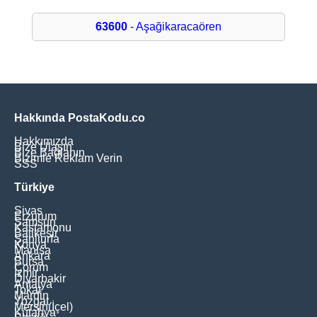
63600
- Aşağikaracaören
Hakkında PostaKodu.co
Hakkımızda
Bize Ulaşın
Bize Bağlanın
Bizimle Reklam Verin
SSS
Türkiye
Sivas
Erzurum
Samsun
Kastamonu
Balikesir
Şanliurfa
Konya
Manisa
Ankara
Bursa
Çorum
İzmir
Diyarbakir
Antalya
Tokat
Mardin
Yozgat
Mersin(İçel)
Kütahya