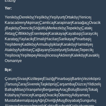
Elaziğ
Yer:
Yeniköy
Dereköy
Yeşilköy
Yeşilyurt
Ortaköy
Yenice
|
|
|
|
|
|
Karacaören
Akpinar
Çamlica
Karapinar
Karaağaç
Ovacik
|
|
|
|
|
Başköy
Örencik
Söğütlü
Merkezköy
Tepeköy
Çatak
|
|
|
|
|
|
|
Aktaş
Çiftlikköy
Esentepe
Karakaya
Kayabaşi
Saraycik
|
|
|
|
|
|
Karataş
Yaylacik
Elmali
Hacilar
Sarikaya
Pinarbaşi
|
|
|
|
|
|
Yeşildere
Kadiköy
Armutlu
Işiklar
Karaköy
Hamidiye
|
|
|
|
|
|
Ataköy
Aydinlar
Çağlayan
Güzelyurt
Sofular
Tepecik
|
|
|
|
|
|
Yeşilova
Yeşiltepe
Aksu
İncesu
Akören
Kaleköy
Kavakli
|
|
|
|
|
|
|
Osmaniye
Ilçe:
Çorum
Sivas
Kiziltepe
Elaziğ
Pinarbaşi
Bartin
Vezirköprü
|
|
|
|
|
|
Tarsus
Zara
Siverek
Taşköprü
Çarşamba
Düzce
Yildizeli
|
|
|
|
|
|
|
|
Bafra
Milas
Viranşehir
Bergama
Araç
Bolu
Bismil
Tokat
|
|
|
|
|
|
|
|
Kütahya
Yenice
Kangal
Ovacik
Ödemiş
Adiyaman
|
|
|
|
|
|
Mustafakemalpaşa
Ağri
Divriği
Muş
Boyabat
Sungurlu
|
|
|
|
|
|
Alanya
Amasya
İmranli
Kahta
Bayburt
Kizilcahamam