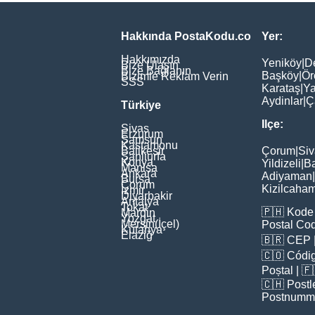
Hakkında PostaKodu.co
Yer:
Hakkımızda
Yeniköy
|
D
Bize Ulaşın
Bize Bağlanın
Başköy
|
Ör
Bizimle Reklam Verin
SSS
Karataş
|
Ya
Aydinlar
|
Ç
Türkiye
Ilçe:
Sivas
Erzurum
Samsun
Kastamonu
Balikesir
Çorum
|
Siv
Şanliurfa
Konya
Yildizeli
|
Ba
Manisa
Ankara
Adiyaman
|
Bursa
Çorum
Kizilcaha
İzmir
Diyarbakir
Antalya
Tokat
🇵🇭
Kode 
Mardin
Yozgat
Mersin(İçel)
Postal Co
Kütahya
Elaziğ
🇧🇷
CEP
🇨🇴
Códig
Poștal
| 
🇨🇭
Postl
Postnumm