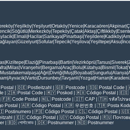
ereköy
|
Yeşilköy
|
Yeşilyurt
|
Ortaköy
|
Yenice
|
Karacaören
|
Akpinar
|
Ç
encik
|
Söğütlü
|
Merkezköy
|
Tepeköy
|
Çatak
|
Aktaş
|
Çiftlikköy
|
Esent
ylacik
|
Elmali
|
Hacilar
|
Sarikaya
|
Pinarbaşi
|
Yeşildere
|
Kadiköy
|
Arm
ağlayan
|
Güzelyurt
|
Sofular
|
Tepecik
|
Yeşilova
|
Yeşiltepe
|
Aksu
|
İnc
as
|
Kiziltepe
|
Elaziğ
|
Pinarbaşi
|
Bartin
|
Vezirköprü
|
Tarsus
|
Siverek
|
fra
|
Milas
|
Viranşehir
|
Bergama
|
Araç
|
Bolu
|
Kütahya
|
Bismil
|
Tokat
|
Mustafakemalpaşa
|
Ağri
|
Divriği
|
Muş
|
Boyabat
|
Sungurlu
|
Alanya
|
mam
|
Ayvacik
|
Varto
|
Dursunbey
|
Tavşanli
|
Yozgat
|
Harran
|
Karadeni
Postal
| 🇩🇪
Postleitzahl
| 🇬🇧
Postcode
| 🇸🇬
Postal Code
| 
de
| 🇿🇦
Postal Code
| 🇲🇾
Poskod
| 🇲🇽
Código Postal
| 🇪🇸
| 🇫🇷
Code Postal
| 🇳🇱
Postcode
| 🇮🇹
CAP
| 🇹🇭
รหัสไปรษณ
o Postal
| 🇦🇷
Código Postal
| 🇰🇷
우편번호
| 🇹🇷
Posta Kod
🇮
Postinumero
| 🇵🇪
Código Postal
| 🇨🇱
Código Postal
| 🇺
eitzahl
| 🇪🇨
Código Postal
| 🇺🇾
Código Postal
| 🇷🇺
Почтов
er
| 🇧🇩
পোস্টকোড
| 🇩🇰
Postnummer
| 🇳🇴
Postnummer