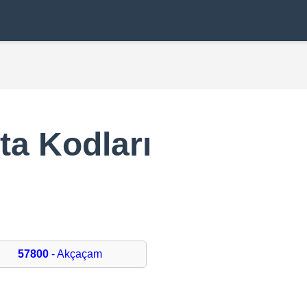
a Kodları
57800
- Akçaçam