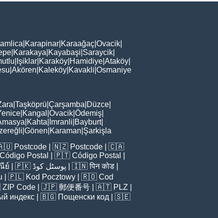
amlica
|
Karapinar
|
Karaağaç
|
Ovacik
|
epe
|
Karakaya
|
Kayabaşi
|
Saraycik
|
utlu
|
Işiklar
|
Karaköy
|
Hamidiye
|
Ataköy
|
esu
|
Akören
|
Kaleköy
|
Kavakli
|
Osmaniye
Zara
|
Taşköprü
|
Çarşamba
|
Düzce
|
Yenice
|
Kangal
|
Ovacik
|
Ödemiş
|
Amasya
|
Kahta
|
İmranli
|
Bayburt
|
zereğli
|
Gönen
|
Karaman
|
Şarkişla
🇦🇺
Postcode
| 🇳🇿
Postcode
| 🇨🇦
Código Postal
| 🇵🇹
Código Postal
|
ีย์
| 🇵🇰
پوسٹل کوڈ
| 🇮🇳
पिन कोड
|
u
| 🇵🇱
Kod Pocztowy
| 🇷🇴
Cod

ZIP Code
| 🇯🇵
郵便番号
| 🇦🇹
PLZ
|
ый индекс
| 🇧🇬
Пощенски код
| 🇸🇪