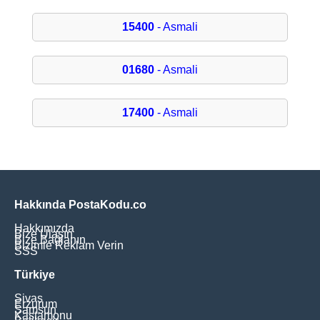
15400
- Asmali
01680
- Asmali
17400
- Asmali
Hakkında PostaKodu.co
Hakkımızda
Bize Ulaşın
Bize Bağlanın
Bizimle Reklam Verin
SSS
Türkiye
Sivas
Erzurum
Samsun
Kastamonu