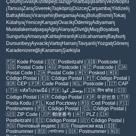
Çorum
Sivas
Kiziltepe
Elaziğ
Pinarbaşi
Bartin
Vezirköprü
|
|
|
|
|
|
Tarsus
Zara
Siverek
Taşköprü
Düzce
Çarşamba
Yildizeli
|
|
|
|
|
|
|
|
Bafra
Milas
Viranşehir
Bergama
Araç
Bolu
Bismil
Tokat
|
|
|
|
|
|
|
|
Kütahya
Yenice
Kangal
Ovacik
Ödemiş
Adiyaman
|
|
|
|
|
|
Mustafakemalpaşa
Ağri
Alanya
Divriği
Muş
Boyabat
|
|
|
|
|
|
Sungurlu
Amasya
Kahta
İmranli
Kizilcahamam
Bayburt
|
|
|
|
|
|
Dursunbey
Ayvacik
Varto
Harran
Tavşanli
Yozgat
Gönen
|
|
|
|
|
|
|
Karadenizereğli
Karaman
Şarkişla
|
|
🇵🇭
Kode Postal
| 🇩🇪
Postleitzahl
| 🇬🇧
Postcode
|
🇸🇬
Postal Code
| 🇦🇺
Postcode
| 🇳🇿
Postcode
| 🇨🇦
Postal Code
| 🇿🇦
Postal Code
| 🇲🇾
Poskod
| 🇲🇽
Código Postal
| 🇪🇸
Código Postal
| 🇵🇹
Código Postal
|
🇧🇷
CEP
| 🇫🇷
Code Postal
| 🇳🇱
Postcode
| 🇮🇹
CAP
| 🇹🇭
รหัสไปรษณีย์
| 🇵🇰
پوسٹل کوڈ
| 🇮🇳
पिन कोड
| 🇨🇴
Código Postal
| 🇦🇷
Código Postal
| 🇰🇷
우편번호
| 🇹🇷
Posta Kodu
| 🇵🇱
Kod Pocztowy
| 🇷🇴
Cod Poștal
| 🇫🇮
Postinumero
| 🇵🇪
Código Postal
| 🇨🇱
Código Postal
|
🇺🇸
ZIP Code
| 🇯🇵
郵便番号
| 🇦🇹
PLZ
| 🇨🇭
Postleitzahl
| 🇪🇨
Código Postal
| 🇺🇾
Código Postal
|
🇷🇺
Почтовый индекс
| 🇧🇬
Пощенски код
| 🇸🇪
Postnummer
| 🇧🇩
পোস্টকোড
| 🇩🇰
Postnummer
| 🇳🇴