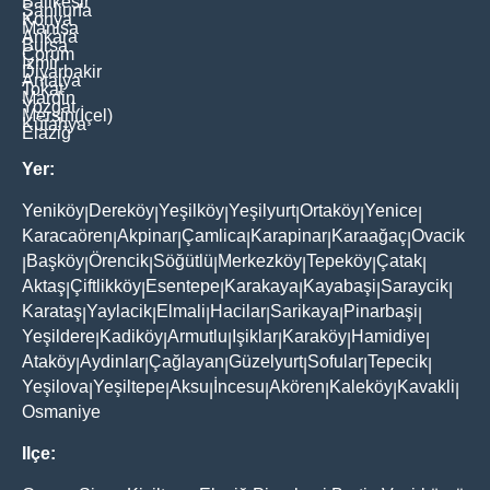
Balikesir
Şanliurfa
Konya
Manisa
Ankara
Bursa
Çorum
İzmir
Diyarbakir
Antalya
Tokat
Mardin
Yozgat
Mersin(İçel)
Kütahya
Elaziğ
Yer:
Yeniköy
Dereköy
Yeşilköy
Yeşilyurt
Ortaköy
Yenice
|
|
|
|
|
|
Karacaören
Akpinar
Çamlica
Karapinar
Karaağaç
Ovacik
|
|
|
|
|
Başköy
Örencik
Söğütlü
Merkezköy
Tepeköy
Çatak
|
|
|
|
|
|
|
Aktaş
Çiftlikköy
Esentepe
Karakaya
Kayabaşi
Saraycik
|
|
|
|
|
|
Karataş
Yaylacik
Elmali
Hacilar
Sarikaya
Pinarbaşi
|
|
|
|
|
|
Yeşildere
Kadiköy
Armutlu
Işiklar
Karaköy
Hamidiye
|
|
|
|
|
|
Ataköy
Aydinlar
Çağlayan
Güzelyurt
Sofular
Tepecik
|
|
|
|
|
|
Yeşilova
Yeşiltepe
Aksu
İncesu
Akören
Kaleköy
Kavakli
|
|
|
|
|
|
|
Osmaniye
Ilçe: