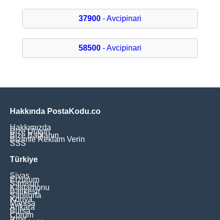
37900
- Avcipinari
58500
- Avcipinari
Hakkında PostaKodu.co
Hakkımızda
Bize Ulaşın
Bize Bağlanın
Bizimle Reklam Verin
SSS
Türkiye
Sivas
Erzurum
Samsun
Kastamonu
Balikesir
Şanliurfa
Konya
Manisa
Ankara
Bursa
Çorum
İzmir