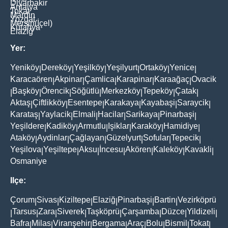
Diyarbakir
Antalya
Tokat
Mardin
Yozgat
Mersin(İçel)
Kütahya
Elaziğ
Yer:
Yeniköy
Dereköy
Yeşilköy
Yeşilyurt
Ortaköy
Yenice
|
|
|
|
|
|
Karacaören
Akpinar
Çamlica
Karapinar
Karaağaç
Ovacik
|
|
|
|
|
Başköy
Örencik
Söğütlü
Merkezköy
Tepeköy
Çatak
|
|
|
|
|
|
|
Aktaş
Çiftlikköy
Esentepe
Karakaya
Kayabaşi
Saraycik
|
|
|
|
|
|
Karataş
Yaylacik
Elmali
Hacilar
Sarikaya
Pinarbaşi
|
|
|
|
|
|
Yeşildere
Kadiköy
Armutlu
Işiklar
Karaköy
Hamidiye
|
|
|
|
|
|
Ataköy
Aydinlar
Çağlayan
Güzelyurt
Sofular
Tepecik
|
|
|
|
|
|
Yeşilova
Yeşiltepe
Aksu
İncesu
Akören
Kaleköy
Kavakli
|
|
|
|
|
|
|
Osmaniye
Ilçe:
Çorum
Sivas
Kiziltepe
Elaziğ
Pinarbaşi
Bartin
Vezirköprü
|
|
|
|
|
|
Tarsus
Zara
Siverek
Taşköprü
Çarşamba
Düzce
Yildizeli
|
|
|
|
|
|
|
|
Bafra
Milas
Viranşehir
Bergama
Araç
Bolu
Bismil
Tokat
|
|
|
|
|
|
|
|