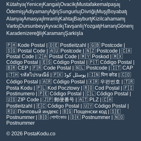
Kütahya
Yenice
Kangal
Ovacik
Mustafakemalpaşa
|
|
|
|
|
Ödemiş
Adiyaman
Ağri
Sungurlu
Divriği
Muş
Boyabat
|
|
|
|
|
|
|
Alanya
Amasya
İmranli
Kahta
Bayburt
Kizilcahamam
|
|
|
|
|
|
Varto
Dursunbey
Ayvacik
Tavşanli
Yozgat
Harran
Gönen
|
|
|
|
|
|
|
Karadenizereğli
Karaman
Şarkişla
|
|
🇵🇭
Kode Postal
| 🇩🇪
Postleitzahl
| 🇬🇧
Postcode
|
🇸🇬
Postal Code
| 🇦🇺
Postcode
| 🇳🇿
Postcode
| 🇨🇦
Postal Code
| 🇿🇦
Postal Code
| 🇲🇾
Poskod
| 🇲🇽
Código Postal
| 🇪🇸
Código Postal
| 🇵🇹
Código Postal
|
🇧🇷
CEP
| 🇫🇷
Code Postal
| 🇳🇱
Postcode
| 🇮🇹
CAP
| 🇹🇭
รหัสไปรษณีย์
| 🇵🇰
پوسٹل کوڈ
| 🇮🇳
पिन कोड
| 🇨🇴
Código Postal
| 🇦🇷
Código Postal
| 🇰🇷
우편번호
| 🇹🇷
Posta Kodu
| 🇵🇱
Kod Pocztowy
| 🇷🇴
Cod Poștal
| 🇫🇮
Postinumero
| 🇵🇪
Código Postal
| 🇨🇱
Código Postal
|
🇺🇸
ZIP Code
| 🇯🇵
郵便番号
| 🇦🇹
PLZ
| 🇨🇭
Postleitzahl
| 🇪🇨
Código Postal
| 🇺🇾
Código Postal
|
🇷🇺
Почтовый индекс
| 🇧🇬
Пощенски код
| 🇸🇪
Postnummer
| 🇧🇩
পোস্টকোড
| 🇩🇰
Postnummer
| 🇳🇴
Postnummer
© 2026 PostaKodu.co