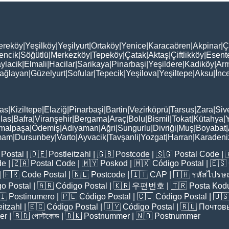
ereköy
|
Yeşilköy
|
Yeşilyurt
|
Ortaköy
|
Yenice
|
Karacaören
|
Akpinar
|
Ç
encik
|
Söğütlü
|
Merkezköy
|
Tepeköy
|
Çatak
|
Aktaş
|
Çiftlikköy
|
Esent
ylacik
|
Elmali
|
Hacilar
|
Sarikaya
|
Pinarbaşi
|
Yeşildere
|
Kadiköy
|
Arm
ağlayan
|
Güzelyurt
|
Sofular
|
Tepecik
|
Yeşilova
|
Yeşiltepe
|
Aksu
|
İnc
as
|
Kiziltepe
|
Elaziğ
|
Pinarbaşi
|
Bartin
|
Vezirköprü
|
Tarsus
|
Zara
|
Siv
las
|
Bafra
|
Viranşehir
|
Bergama
|
Araç
|
Bolu
|
Bismil
|
Tokat
|
Kütahya
|
malpaşa
|
Ödemiş
|
Adiyaman
|
Ağri
|
Sungurlu
|
Divriği
|
Muş
|
Boyabat
|
mam
|
Dursunbey
|
Varto
|
Ayvacik
|
Tavşanli
|
Yozgat
|
Harran
|
Karadeni
Postal
| 🇩🇪
Postleitzahl
| 🇬🇧
Postcode
| 🇸🇬
Postal Code
| 
de
| 🇿🇦
Postal Code
| 🇲🇾
Poskod
| 🇲🇽
Código Postal
| 🇪🇸
| 🇫🇷
Code Postal
| 🇳🇱
Postcode
| 🇮🇹
CAP
| 🇹🇭
รหัสไปรษณ
o Postal
| 🇦🇷
Código Postal
| 🇰🇷
우편번호
| 🇹🇷
Posta Kod
🇮
Postinumero
| 🇵🇪
Código Postal
| 🇨🇱
Código Postal
| 🇺
eitzahl
| 🇪🇨
Código Postal
| 🇺🇾
Código Postal
| 🇷🇺
Почтов
er
| 🇧🇩
পোস্টকোড
| 🇩🇰
Postnummer
| 🇳🇴
Postnummer