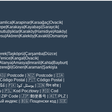
amlica
|
Karapinar
|
Karaağaç
|
Ovacik
|
epe
|
Karakaya
|
Kayabaşi
|
Saraycik
|
utlu
|
Işiklar
|
Karaköy
|
Hamidiye
|
Ataköy
|
esu
|
Akören
|
Kaleköy
|
Kavakli
|
Osmaniye
erek
|
Taşköprü
|
Çarşamba
|
Düzce
|
Yenice
|
Kangal
|
Ovacik
|
Alanya
|
Amasya
|
İmranli
|
Kahta
|
Bayburt
|
zereğli
|
Gönen
|
Karaman
|
Şarkişla
🇦🇺
Postcode
| 🇳🇿
Postcode
| 🇨🇦
Código Postal
| 🇵🇹
Código Postal
|
ีย์
| 🇵🇰
پوسٹل کوڈ
| 🇮🇳
पिन कोड
|
u
| 🇵🇱
Kod Pocztowy
| 🇷🇴
Cod

ZIP Code
| 🇯🇵
郵便番号
| 🇦🇹
PLZ
|
ый индекс
| 🇧🇬
Пощенски код
| 🇸🇪