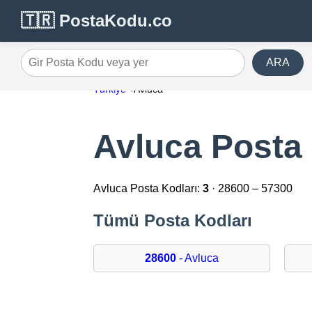
🇹🇷 PostaKodu.co
ARA
Gir Posta Kodu veya yer
Türkiye
Avluca
Avluca Posta 
Avluca Posta Kodları:
3
· 28600 – 57300
Tümü Posta Kodları
28600
- Avluca