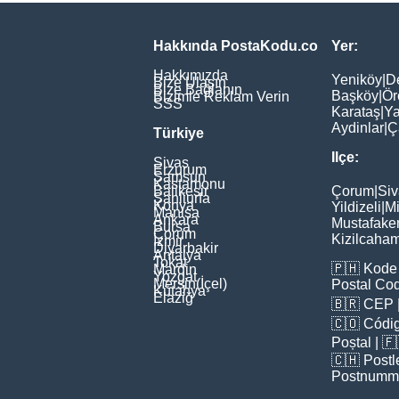
Hakkında PostaKodu.co
Yer:
Hakkımızda
Yeniköy
|
D
Bize Ulaşın
Bize Bağlanın
Başköy
|
Ör
Bizimle Reklam Verin
SSS
Karataş
|
Ya
Aydinlar
|
Ç
Türkiye
Ilçe:
Sivas
Erzurum
Samsun
Kastamonu
Balikesir
Çorum
|
Siv
Şanliurfa
Konya
Yildizeli
|
Mi
Manisa
Ankara
Mustafake
Bursa
Çorum
Kizilcaha
İzmir
Diyarbakir
Antalya
Tokat
🇵🇭
Kode 
Mardin
Yozgat
Mersin(İçel)
Postal Co
Kütahya
Elaziğ
🇧🇷
CEP
🇨🇴
Códig
Poștal
| 
🇨🇭
Postl
Postnumm