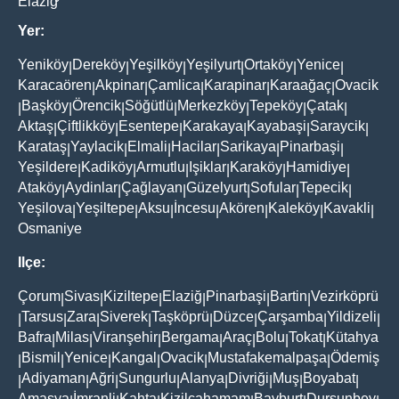
Elaziğ
Yer:
Yeniköy
Dereköy
Yeşilköy
Yeşilyurt
Ortaköy
Yenice
|
|
|
|
|
|
Karacaören
Akpinar
Çamlica
Karapinar
Karaağaç
Ovacik
|
|
|
|
|
Başköy
Örencik
Söğütlü
Merkezköy
Tepeköy
Çatak
|
|
|
|
|
|
|
Aktaş
Çiftlikköy
Esentepe
Karakaya
Kayabaşi
Saraycik
|
|
|
|
|
|
Karataş
Yaylacik
Elmali
Hacilar
Sarikaya
Pinarbaşi
|
|
|
|
|
|
Yeşildere
Kadiköy
Armutlu
Işiklar
Karaköy
Hamidiye
|
|
|
|
|
|
Ataköy
Aydinlar
Çağlayan
Güzelyurt
Sofular
Tepecik
|
|
|
|
|
|
Yeşilova
Yeşiltepe
Aksu
İncesu
Akören
Kaleköy
Kavakli
|
|
|
|
|
|
|
Osmaniye
Ilçe:
Çorum
Sivas
Kiziltepe
Elaziğ
Pinarbaşi
Bartin
Vezirköprü
|
|
|
|
|
|
Tarsus
Zara
Siverek
Taşköprü
Düzce
Çarşamba
Yildizeli
|
|
|
|
|
|
|
|
Bafra
Milas
Viranşehir
Bergama
Araç
Bolu
Tokat
Kütahya
|
|
|
|
|
|
|
Bismil
Yenice
Kangal
Ovacik
Mustafakemalpaşa
Ödemiş
|
|
|
|
|
|
Adiyaman
Ağri
Sungurlu
Alanya
Divriği
Muş
Boyabat
|
|
|
|
|
|
|
|
Amasya
İmranli
Kahta
Kizilcahamam
Bayburt
Dursunbey