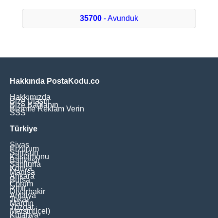
35700
- Avunduk
Hakkında PostaKodu.co
Hakkımızda
Bize Ulaşın
Bize Bağlanın
Bizimle Reklam Verin
SSS
Türkiye
Sivas
Erzurum
Samsun
Kastamonu
Balikesir
Şanliurfa
Konya
Manisa
Ankara
Bursa
Çorum
İzmir
Diyarbakir
Antalya
Tokat
Mardin
Yozgat
Mersin(İçel)
Kütahya