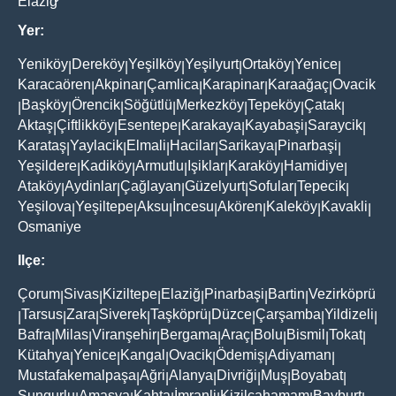
Elaziğ
Yer:
Yeniköy
Dereköy
Yeşilköy
Yeşilyurt
Ortaköy
Yenice
|
|
|
|
|
|
Karacaören
Akpinar
Çamlica
Karapinar
Karaağaç
Ovacik
|
|
|
|
|
Başköy
Örencik
Söğütlü
Merkezköy
Tepeköy
Çatak
|
|
|
|
|
|
|
Aktaş
Çiftlikköy
Esentepe
Karakaya
Kayabaşi
Saraycik
|
|
|
|
|
|
Karataş
Yaylacik
Elmali
Hacilar
Sarikaya
Pinarbaşi
|
|
|
|
|
|
Yeşildere
Kadiköy
Armutlu
Işiklar
Karaköy
Hamidiye
|
|
|
|
|
|
Ataköy
Aydinlar
Çağlayan
Güzelyurt
Sofular
Tepecik
|
|
|
|
|
|
Yeşilova
Yeşiltepe
Aksu
İncesu
Akören
Kaleköy
Kavakli
|
|
|
|
|
|
|
Osmaniye
Ilçe:
Çorum
Sivas
Kiziltepe
Elaziğ
Pinarbaşi
Bartin
Vezirköprü
|
|
|
|
|
|
Tarsus
Zara
Siverek
Taşköprü
Düzce
Çarşamba
Yildizeli
|
|
|
|
|
|
|
|
Bafra
Milas
Viranşehir
Bergama
Araç
Bolu
Bismil
Tokat
|
|
|
|
|
|
|
|
Kütahya
Yenice
Kangal
Ovacik
Ödemiş
Adiyaman
|
|
|
|
|
|
Mustafakemalpaşa
Ağri
Alanya
Divriği
Muş
Boyabat
|
|
|
|
|
|
Sungurlu
Amasya
Kahta
İmranli
Kizilcahamam
Bayburt