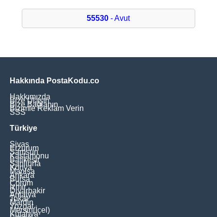
55530
- Avut
Hakkında PostaKodu.co
Hakkımızda
Bize Ulaşın
Bize Bağlanın
Bizimle Reklam Verin
SSS
Türkiye
Sivas
Erzurum
Samsun
Kastamonu
Balikesir
Şanliurfa
Konya
Manisa
Ankara
Bursa
Çorum
İzmir
Diyarbakir
Antalya
Tokat
Mardin
Yozgat
Mersin(İçel)
Kütahya