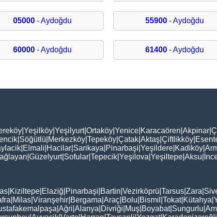
05000
- Aydoğdu
55900
- Aydoğdu
60000
- Aydoğdu
61400
- Aydoğdu
ereköy
|
Yeşilköy
|
Yeşilyurt
|
Ortaköy
|
Yenice
|
Karacaören
|
Akpinar
|
Ç
encik
|
Söğütlü
|
Merkezköy
|
Tepeköy
|
Çatak
|
Aktaş
|
Çiftlikköy
|
Esent
ylacik
|
Elmali
|
Hacilar
|
Sarikaya
|
Pinarbaşi
|
Yeşildere
|
Kadiköy
|
Arm
ağlayan
|
Güzelyurt
|
Sofular
|
Tepecik
|
Yeşilova
|
Yeşiltepe
|
Aksu
|
İnc
as
|
Kiziltepe
|
Elaziğ
|
Pinarbaşi
|
Bartin
|
Vezirköprü
|
Tarsus
|
Zara
|
Siv
fra
|
Milas
|
Viranşehir
|
Bergama
|
Araç
|
Bolu
|
Bismil
|
Tokat
|
Kütahya
|
stafakemalpaşa
|
Ağri
|
Alanya
|
Divriği
|
Muş
|
Boyabat
|
Sungurlu
|
Am