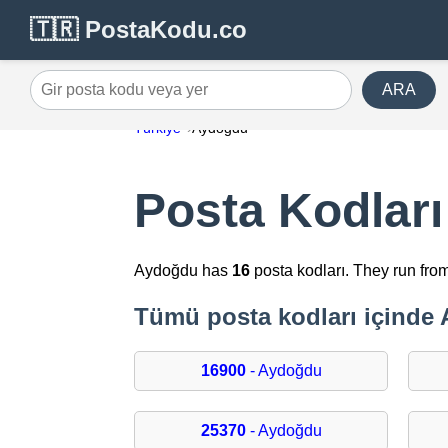
🇹🇷 PostaKodu.co
ARA
Gir posta kodu veya yer
Türkiye
Aydoğdu
Posta Kodlar
Aydoğdu has
16
posta kodları. They run fro
Tümü posta kodları içinde
16900
- Aydoğdu
25370
- Aydoğdu