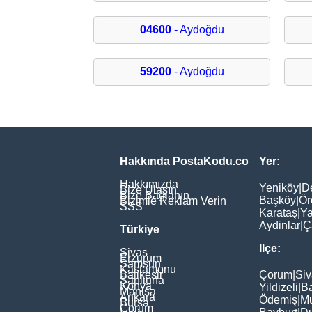
04600
- Aydoğdu
59200
- Aydoğdu
Hakkında PostaKodu.co
Yer:
Hakkımızda
Yeniköy
|
D
Bize Ulaşın
Bize Bağlanın
Başköy
|
Ör
Bizimle Reklam Verin
SSS
Karataş
|
Ya
Aydinlar
|
Ç
Türkiye
Ilçe:
Sivas
Erzurum
Samsun
Kastamonu
Balikesir
Çorum
|
Siv
Şanliurfa
Konya
Yildizeli
|
Ba
Manisa
Ankara
Ödemiş
|
Mu
Bursa
Çorum