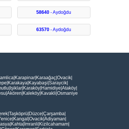
58640
- Aydoğdu
63570
- Aydoğdu
amlica
|
Karapinar
|
Karaağaç
|
Ovacik
|
epe
|
Karakaya
|
Kayabaşi
|
Saraycik
|
utlu
|
Işiklar
|
Karaköy
|
Hamidiye
|
Ataköy
|
esu
|
Akören
|
Kaleköy
|
Kavakli
|
Osmaniye
erek
|
Taşköprü
|
Düzce
|
Çarşamba
|
Yenice
|
Kangal
|
Ovacik
|
Adiyaman
|
asya
|
Kahta
|
İmranli
|
Kizilcahamam
|