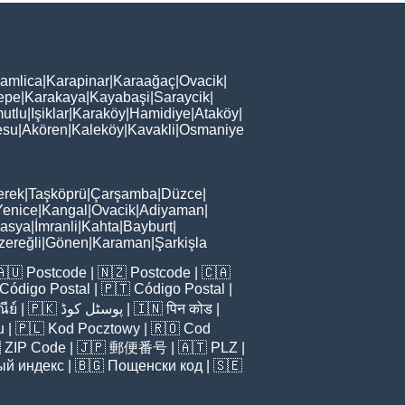
amlica
|
Karapinar
|
Karaağaç
|
Ovacik
|
epe
|
Karakaya
|
Kayabaşi
|
Saraycik
|
utlu
|
Işiklar
|
Karaköy
|
Hamidiye
|
Ataköy
|
esu
|
Akören
|
Kaleköy
|
Kavakli
|
Osmaniye
erek
|
Taşköprü
|
Çarşamba
|
Düzce
|
Yenice
|
Kangal
|
Ovacik
|
Adiyaman
|
asya
|
İmranli
|
Kahta
|
Bayburt
|
zereğli
|
Gönen
|
Karaman
|
Şarkişla
🇦🇺
Postcode
| 🇳🇿
Postcode
| 🇨🇦
Código Postal
| 🇵🇹
Código Postal
|
ีย์
| 🇵🇰
پوسٹل کوڈ
| 🇮🇳
पिन कोड
|
u
| 🇵🇱
Kod Pocztowy
| 🇷🇴
Cod

ZIP Code
| 🇯🇵
郵便番号
| 🇦🇹
PLZ
|
ый индекс
| 🇧🇬
Пощенски код
| 🇸🇪