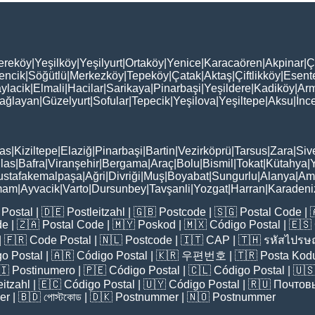
ereköy
|
Yeşilköy
|
Yeşilyurt
|
Ortaköy
|
Yenice
|
Karacaören
|
Akpinar
|
Ç
encik
|
Söğütlü
|
Merkezköy
|
Tepeköy
|
Çatak
|
Aktaş
|
Çiftlikköy
|
Esent
ylacik
|
Elmali
|
Hacilar
|
Sarikaya
|
Pinarbaşi
|
Yeşildere
|
Kadiköy
|
Arm
ağlayan
|
Güzelyurt
|
Sofular
|
Tepecik
|
Yeşilova
|
Yeşiltepe
|
Aksu
|
İnc
as
|
Kiziltepe
|
Elaziğ
|
Pinarbaşi
|
Bartin
|
Vezirköprü
|
Tarsus
|
Zara
|
Siv
las
|
Bafra
|
Viranşehir
|
Bergama
|
Araç
|
Bolu
|
Bismil
|
Tokat
|
Kütahya
|
stafakemalpaşa
|
Ağri
|
Divriği
|
Muş
|
Boyabat
|
Sungurlu
|
Alanya
|
Am
mam
|
Ayvacik
|
Varto
|
Dursunbey
|
Tavşanli
|
Yozgat
|
Harran
|
Karadeni
Postal
| 🇩🇪
Postleitzahl
| 🇬🇧
Postcode
| 🇸🇬
Postal Code
| 
de
| 🇿🇦
Postal Code
| 🇲🇾
Poskod
| 🇲🇽
Código Postal
| 🇪🇸
| 🇫🇷
Code Postal
| 🇳🇱
Postcode
| 🇮🇹
CAP
| 🇹🇭
รหัสไปรษณ
o Postal
| 🇦🇷
Código Postal
| 🇰🇷
우편번호
| 🇹🇷
Posta Kod
🇮
Postinumero
| 🇵🇪
Código Postal
| 🇨🇱
Código Postal
| 🇺
eitzahl
| 🇪🇨
Código Postal
| 🇺🇾
Código Postal
| 🇷🇺
Почтов
er
| 🇧🇩
পোস্টকোড
| 🇩🇰
Postnummer
| 🇳🇴
Postnummer