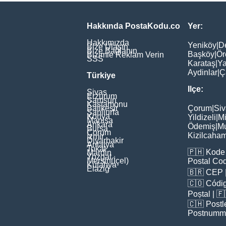
Hakkında PostaKodu.co
Yer:
Hakkımızda
Yeniköy
|
D
Bize Ulaşın
Bize Bağlanın
Başköy
|
Ör
Bizimle Reklam Verin
SSS
Karataş
|
Ya
Aydinlar
|
Ç
Türkiye
Ilçe:
Sivas
Erzurum
Samsun
Kastamonu
Balikesir
Çorum
|
Siv
Şanliurfa
Konya
Yildizeli
|
Mi
Manisa
Ankara
Ödemiş
|
Mu
Bursa
Çorum
Kizilcaha
İzmir
Diyarbakir
Antalya
Tokat
🇵🇭
Kode 
Mardin
Yozgat
Mersin(İçel)
Postal Co
Kütahya
Elaziğ
🇧🇷
CEP
🇨🇴
Códig
Poștal
| 
🇨🇭
Postl
Postnumm