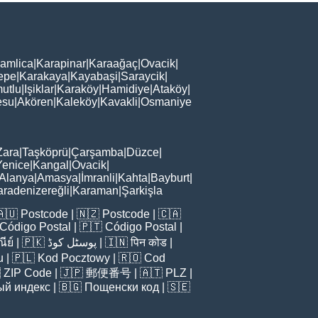
amlica
|
Karapinar
|
Karaağaç
|
Ovacik
|
epe
|
Karakaya
|
Kayabaşi
|
Saraycik
|
utlu
|
Işiklar
|
Karaköy
|
Hamidiye
|
Ataköy
|
esu
|
Akören
|
Kaleköy
|
Kavakli
|
Osmaniye
Zara
|
Taşköprü
|
Çarşamba
|
Düzce
|
Yenice
|
Kangal
|
Ovacik
|
Alanya
|
Amasya
|
İmranli
|
Kahta
|
Bayburt
|
aradenizereğli
|
Karaman
|
Şarkişla
🇦🇺
Postcode
| 🇳🇿
Postcode
| 🇨🇦
Código Postal
| 🇵🇹
Código Postal
|
ีย์
| 🇵🇰
پوسٹل کوڈ
| 🇮🇳
पिन कोड
|
u
| 🇵🇱
Kod Pocztowy
| 🇷🇴
Cod

ZIP Code
| 🇯🇵
郵便番号
| 🇦🇹
PLZ
|
ый индекс
| 🇧🇬
Пощенски код
| 🇸🇪