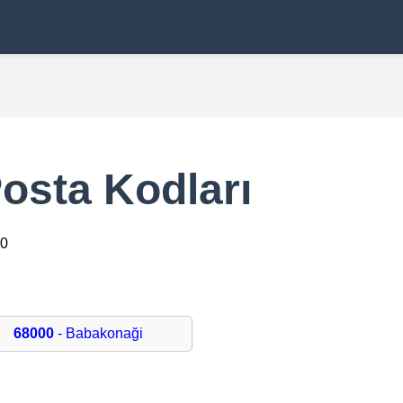
osta Kodları
00
68000
- Babakonaği