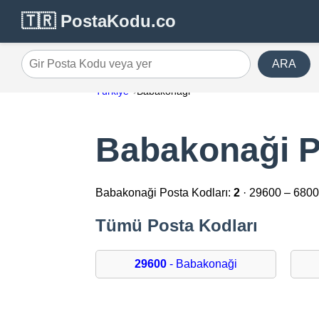
🇹🇷 PostaKodu.co
ARA
Gir Posta Kodu veya yer
Türkiye
Babakonaği
Babakonaği P
Babakonaği Posta Kodları:
2
· 29600 – 680
Tümü Posta Kodları
29600
- Babakonaği