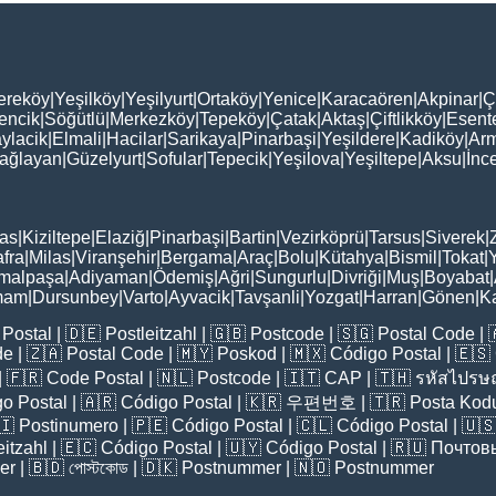
ereköy
|
Yeşilköy
|
Yeşilyurt
|
Ortaköy
|
Yenice
|
Karacaören
|
Akpinar
|
Ç
encik
|
Söğütlü
|
Merkezköy
|
Tepeköy
|
Çatak
|
Aktaş
|
Çiftlikköy
|
Esent
ylacik
|
Elmali
|
Hacilar
|
Sarikaya
|
Pinarbaşi
|
Yeşildere
|
Kadiköy
|
Arm
ağlayan
|
Güzelyurt
|
Sofular
|
Tepecik
|
Yeşilova
|
Yeşiltepe
|
Aksu
|
İnc
as
|
Kiziltepe
|
Elaziğ
|
Pinarbaşi
|
Bartin
|
Vezirköprü
|
Tarsus
|
Siverek
|
fra
|
Milas
|
Viranşehir
|
Bergama
|
Araç
|
Bolu
|
Kütahya
|
Bismil
|
Tokat
|
malpaşa
|
Adiyaman
|
Ödemiş
|
Ağri
|
Sungurlu
|
Divriği
|
Muş
|
Boyabat
|
mam
|
Dursunbey
|
Varto
|
Ayvacik
|
Tavşanli
|
Yozgat
|
Harran
|
Gönen
|
K
Postal
| 🇩🇪
Postleitzahl
| 🇬🇧
Postcode
| 🇸🇬
Postal Code
| 
de
| 🇿🇦
Postal Code
| 🇲🇾
Poskod
| 🇲🇽
Código Postal
| 🇪🇸
| 🇫🇷
Code Postal
| 🇳🇱
Postcode
| 🇮🇹
CAP
| 🇹🇭
รหัสไปรษณ
o Postal
| 🇦🇷
Código Postal
| 🇰🇷
우편번호
| 🇹🇷
Posta Kod
🇮
Postinumero
| 🇵🇪
Código Postal
| 🇨🇱
Código Postal
| 🇺
eitzahl
| 🇪🇨
Código Postal
| 🇺🇾
Código Postal
| 🇷🇺
Почтов
er
| 🇧🇩
পোস্টকোড
| 🇩🇰
Postnummer
| 🇳🇴
Postnummer