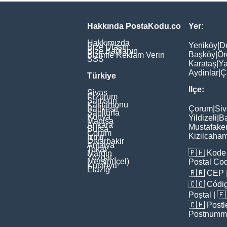
Hakkında PostaKodu.co
Yer:
Hakkımızda
Yeniköy
|
D
Bize Ulaşın
Bize Bağlanın
Başköy
|
Ör
Bizimle Reklam Verin
SSS
Karataş
|
Ya
Aydinlar
|
Ç
Türkiye
Ilçe:
Sivas
Erzurum
Samsun
Kastamonu
Balikesir
Çorum
|
Siv
Şanliurfa
Konya
Yildizeli
|
Ba
Manisa
Ankara
Mustafake
Bursa
Çorum
Kizilcaha
İzmir
Diyarbakir
Antalya
Tokat
🇵🇭
Kode 
Mardin
Yozgat
Mersin(İçel)
Postal Co
Kütahya
Elaziğ
🇧🇷
CEP
🇨🇴
Códig
Poștal
| 
🇨🇭
Postl
Postnumm