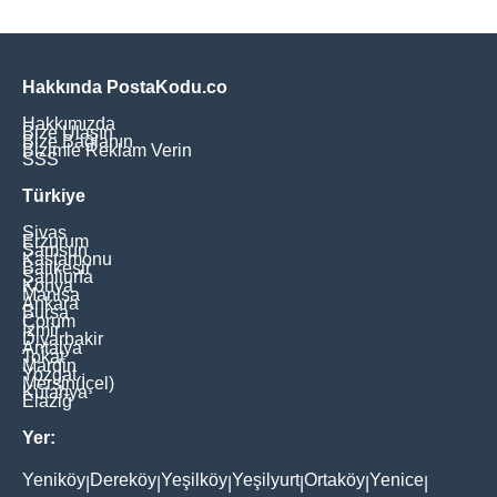
Hakkında PostaKodu.co
Hakkımızda
Bize Ulaşın
Bize Bağlanın
Bizimle Reklam Verin
SSS
Türkiye
Sivas
Erzurum
Samsun
Kastamonu
Balikesir
Şanliurfa
Konya
Manisa
Ankara
Bursa
Çorum
İzmir
Diyarbakir
Antalya
Tokat
Mardin
Yozgat
Mersin(İçel)
Kütahya
Elaziğ
Yer:
Yeniköy
Dereköy
Yeşilköy
Yeşilyurt
Ortaköy
Yenice
|
|
|
|
|
|