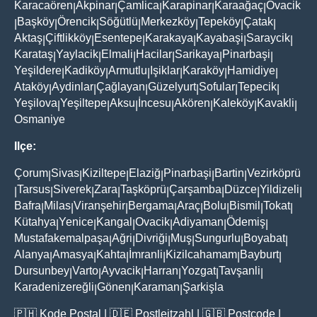
Karacaören
Akpinar
Çamlica
Karapinar
Karaağaç
Ovacik
|
|
|
|
|
Başköy
Örencik
Söğütlü
Merkezköy
Tepeköy
Çatak
|
|
|
|
|
|
|
Aktaş
Çiftlikköy
Esentepe
Karakaya
Kayabaşi
Saraycik
|
|
|
|
|
|
Karataş
Yaylacik
Elmali
Hacilar
Sarikaya
Pinarbaşi
|
|
|
|
|
|
Yeşildere
Kadiköy
Armutlu
Işiklar
Karaköy
Hamidiye
|
|
|
|
|
|
Ataköy
Aydinlar
Çağlayan
Güzelyurt
Sofular
Tepecik
|
|
|
|
|
|
Yeşilova
Yeşiltepe
Aksu
İncesu
Akören
Kaleköy
Kavakli
|
|
|
|
|
|
|
Osmaniye
Ilçe:
Çorum
Sivas
Kiziltepe
Elaziğ
Pinarbaşi
Bartin
Vezirköprü
|
|
|
|
|
|
Tarsus
Siverek
Zara
Taşköprü
Çarşamba
Düzce
Yildizeli
|
|
|
|
|
|
|
|
Bafra
Milas
Viranşehir
Bergama
Araç
Bolu
Bismil
Tokat
|
|
|
|
|
|
|
|
Kütahya
Yenice
Kangal
Ovacik
Adiyaman
Ödemiş
|
|
|
|
|
|
Mustafakemalpaşa
Ağri
Divriği
Muş
Sungurlu
Boyabat
|
|
|
|
|
|
Alanya
Amasya
Kahta
İmranli
Kizilcahamam
Bayburt
|
|
|
|
|
|
Dursunbey
Varto
Ayvacik
Harran
Yozgat
Tavşanli
|
|
|
|
|
|
Karadenizereğli
Gönen
Karaman
Şarkişla
|
|
|
🇵🇭
Kode Postal
| 🇩🇪
Postleitzahl
| 🇬🇧
Postcode
|