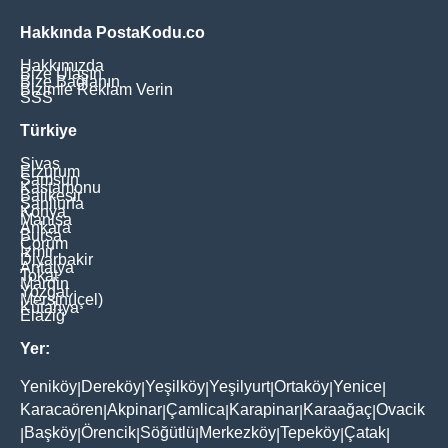
Hakkında PostaKodu.co
Hakkımızda
Bize Ulaşın
Bize Bağlanın
Bizimle Reklam Verin
SSS
Türkiye
Sivas
Erzurum
Samsun
Kastamonu
Balikesir
Şanliurfa
Konya
Manisa
Ankara
Bursa
Çorum
İzmir
Diyarbakir
Antalya
Tokat
Mardin
Yozgat
Mersin(İçel)
Kütahya
Elaziğ
Yer:
Yeniköy
Dereköy
Yeşilköy
Yeşilyurt
Ortaköy
Yenice
|
|
|
|
|
|
Karacaören
Akpinar
Çamlica
Karapinar
Karaağaç
Ovacik
|
|
|
|
|
Başköy
Örencik
Söğütlü
Merkezköy
Tepeköy
Çatak
|
|
|
|
|
|
|