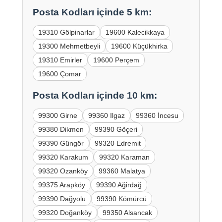
Posta Kodları içinde 5 km:
19310 Gölpinarlar
19600 Kalecikkaya
19300 Mehmetbeyli
19600 Küçükhirka
19310 Emirler
19600 Perçem
19600 Çomar
Posta Kodları içinde 10 km:
99300 Girne
99360 Ilgaz
99360 İncesu
99380 Dikmen
99390 Göçeri
99390 Güngör
99320 Edremit
99320 Karakum
99320 Karaman
99320 Ozanköy
99360 Malatya
99375 Arapköy
99390 Ağirdağ
99390 Dağyolu
99390 Kömürcü
99320 Doğanköy
99350 Alsancak