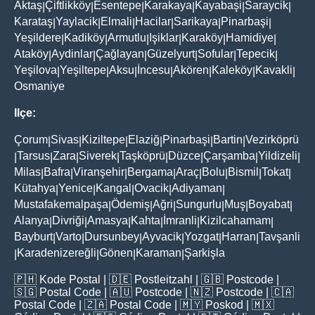
Aktaş
Çiftlikköy
Esentepe
Karakaya
Kayabaşi
Saraycik
|
|
|
|
|
|
Karataş
Yaylacik
Elmali
Hacilar
Sarikaya
Pinarbaşi
|
|
|
|
|
|
Yeşildere
Kadiköy
Armutlu
Işiklar
Karaköy
Hamidiye
|
|
|
|
|
|
Ataköy
Aydinlar
Çağlayan
Güzelyurt
Sofular
Tepecik
|
|
|
|
|
|
Yeşilova
Yeşiltepe
Aksu
İncesu
Akören
Kaleköy
Kavakli
|
|
|
|
|
|
|
Osmaniye
Ilçe:
Çorum
Sivas
Kiziltepe
Elaziğ
Pinarbaşi
Bartin
Vezirköprü
|
|
|
|
|
|
Tarsus
Zara
Siverek
Taşköprü
Düzce
Çarşamba
Yildizeli
|
|
|
|
|
|
|
|
Milas
Bafra
Viranşehir
Bergama
Araç
Bolu
Bismil
Tokat
|
|
|
|
|
|
|
|
Kütahya
Yenice
Kangal
Ovacik
Adiyaman
|
|
|
|
|
Mustafakemalpaşa
Ödemiş
Ağri
Sungurlu
Muş
Boyabat
|
|
|
|
|
|
Alanya
Divriği
Amasya
Kahta
İmranli
Kizilcahamam
|
|
|
|
|
|
Bayburt
Varto
Dursunbey
Ayvacik
Yozgat
Harran
Tavşanli
|
|
|
|
|
|
Karadenizereğli
Gönen
Karaman
Şarkişla
|
|
|
|
🇵🇭
Kode Postal
| 🇩🇪
Postleitzahl
| 🇬🇧
Postcode
|
🇸🇬
Postal Code
| 🇦🇺
Postcode
| 🇳🇿
Postcode
| 🇨🇦
Postal Code
| 🇿🇦
Postal Code
| 🇲🇾
Poskod
| 🇲🇽