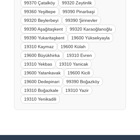
99370 Çatalköy
99320 Zeytinlik
99360 Yeşiltepe
99390 Pinarbaşi
99320 Beylerbeyi
99390 Şirinevler
99390 Aşağitaşkent
99320 Karaoğlanoğlu
99390 Yukaritaşkent
19600 Yüksekyayla
19310 Kaymaz
19600 Külah
19600 Büyükhirka
19310 Evren
19310 Yekbas
19310 Yanicak
19600 Yatankavak
19600 Kicili
19600 Dedepinari
99390 Boğazköy
19310 Boğazkale
19310 Yazir
19310 Yenikadili