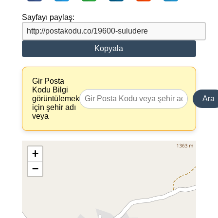
Sayfayı paylaş:
Kopyala
Gir Posta
Kodu Bilgi
görüntülemek
Ara
için şehir adı
veya
+
−