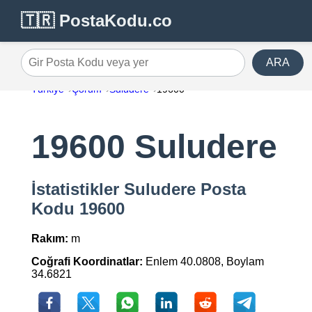
🇹🇷 PostaKodu.co
ARA
Gir Posta Kodu veya yer
Türkiye
Çorum
Suludere
19600
19600 Suludere
İstatistikler Suludere Posta
Kodu 19600
Rakım:
m
Coğrafi Koordinatlar:
Enlem 40.0808, Boylam
34.6821