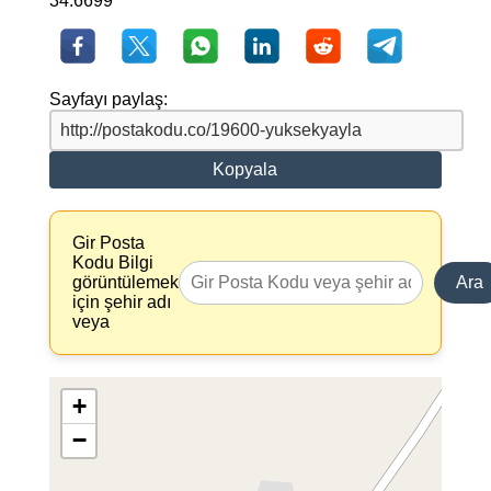
34.6699
Sayfayı paylaş:
Kopyala
Gir Posta
Kodu Bilgi
görüntülemek
Ara
için şehir adı
veya
+
−