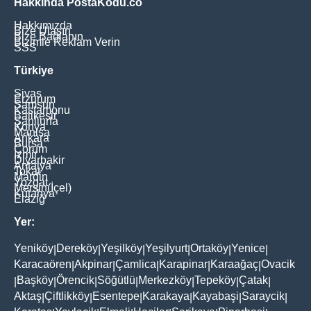
Hakkında PostaKodu.co
Hakkımızda
Bize Ulaşın
Bize Bağlanın
Bizimle Reklam Verin
SSS
Türkiye
Sivas
Erzurum
Samsun
Kastamonu
Balikesir
Şanliurfa
Konya
Manisa
Ankara
Bursa
Çorum
İzmir
Diyarbakir
Antalya
Tokat
Mardin
Yozgat
Mersin(İçel)
Kütahya
Elaziğ
Yer:
Yeniköy
Dereköy
Yeşilköy
Yeşilyurt
Ortaköy
Yenice
|
|
|
|
|
|
Karacaören
Akpinar
Çamlica
Karapinar
Karaağaç
Ovacik
|
|
|
|
|
Başköy
Örencik
Söğütlü
Merkezköy
Tepeköy
Çatak
|
|
|
|
|
|
|
Aktaş
Çiftlikköy
Esentepe
Karakaya
Kayabaşi
Saraycik
|
|
|
|
|
|