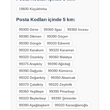
19600 Küçükhirka
Posta Kodları içinde 5 km:
99300 Girne
99360 Ilgaz
99360 İncesu
99380 Dikmen
99390 Göçeri
99390 Güngör
99320 Edremit
99320 Karakum
99320 Karaman
99320 Ozanköy
99360 Malatya
99375 Arapköy
99390 Ağirdağ
99390 Dağyolu
99390 Kömürcü
99320 Doğanköy
99350 Alsancak
99370 Çatalköy
99320 Zeytinlik
99360 Yeşiltepe
99390 Pinarbaşi
99320 Beylerbeyi
99390 Şirinevler
99390 Aşağitaşkent
99320 Karaoğlanoğlu