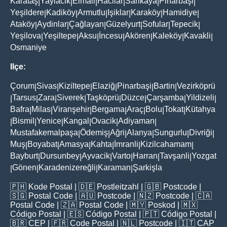
Karataş
Yaylacik
Elmali
Hacilar
Sarikaya
Pinarbaşi
|
|
|
|
|
|
Yeşildere
Kadiköy
Armutlu
Işiklar
Karaköy
Hamidiye
|
|
|
|
|
|
Ataköy
Aydinlar
Çağlayan
Güzelyurt
Sofular
Tepecik
|
|
|
|
|
|
Yeşilova
Yeşiltepe
Aksu
İncesu
Akören
Kaleköy
Kavakli
|
|
|
|
|
|
|
Osmaniye
Ilçe:
Çorum
Sivas
Kiziltepe
Elaziğ
Pinarbaşi
Bartin
Vezirköprü
|
|
|
|
|
|
Tarsus
Zara
Siverek
Taşköprü
Düzce
Çarşamba
Yildizeli
|
|
|
|
|
|
|
|
Bafra
Milas
Viranşehir
Bergama
Araç
Bolu
Tokat
Kütahya
|
|
|
|
|
|
|
Bismil
Yenice
Kangal
Ovacik
Adiyaman
|
|
|
|
|
|
Mustafakemalpaşa
Ödemiş
Ağri
Alanya
Sungurlu
Divriği
|
|
|
|
|
|
Muş
Boyabat
Amasya
Kahta
İmranli
Kizilcahamam
|
|
|
|
|
|
Bayburt
Dursunbey
Ayvacik
Varto
Harran
Tavşanli
Yozgat
|
|
|
|
|
|
Gönen
Karadenizereğli
Karaman
Şarkişla
|
|
|
|
🇵🇭
Kode Postal
| 🇩🇪
Postleitzahl
| 🇬🇧
Postcode
|
🇸🇬
Postal Code
| 🇦🇺
Postcode
| 🇳🇿
Postcode
| 🇨🇦
Postal Code
| 🇿🇦
Postal Code
| 🇲🇾
Poskod
| 🇲🇽
Código Postal
| 🇪🇸
Código Postal
| 🇵🇹
Código Postal
|
🇧🇷
CEP
| 🇫🇷
Code Postal
| 🇳🇱
Postcode
| 🇮🇹
CAP