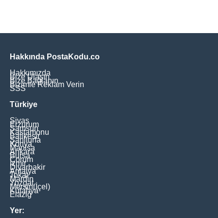
Hakkında PostaKodu.co
Hakkımızda
Bize Ulaşın
Bize Bağlanın
Bizimle Reklam Verin
SSS
Türkiye
Sivas
Erzurum
Samsun
Kastamonu
Balikesir
Şanliurfa
Konya
Manisa
Ankara
Bursa
Çorum
İzmir
Diyarbakir
Antalya
Tokat
Mardin
Yozgat
Mersin(İçel)
Kütahya
Elaziğ
Yer: