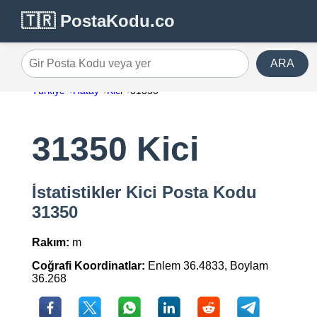
🇹🇷 PostaKodu.co
ARA
Gir Posta Kodu veya yer
Türkiye
Hatay
Kici
31350
31350 Kici
İstatistikler Kici Posta Kodu
31350
Rakım:
m
Coğrafi Koordinatlar:
Enlem 36.4833, Boylam
36.268