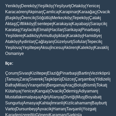
Yeniköy
Dereköy
Yeşilköy
Yeşilyurt
Ortaköy
Yenice
|
|
|
|
|
|
Karacaören
Akpinar
Çamlica
Karapinar
Karaağaç
Ovacik
|
|
|
|
|
Başköy
Örencik
Söğütlü
Merkezköy
Tepeköy
Çatak
|
|
|
|
|
|
|
Aktaş
Çiftlikköy
Esentepe
Karakaya
Kayabaşi
Saraycik
|
|
|
|
|
|
Karataş
Yaylacik
Elmali
Hacilar
Sarikaya
Pinarbaşi
|
|
|
|
|
|
Yeşildere
Kadiköy
Armutlu
Işiklar
Karaköy
Hamidiye
|
|
|
|
|
|
Ataköy
Aydinlar
Çağlayan
Güzelyurt
Sofular
Tepecik
|
|
|
|
|
|
Yeşilova
Yeşiltepe
Aksu
İncesu
Akören
Kaleköy
Kavakli
|
|
|
|
|
|
|
Osmaniye
Ilçe:
Çorum
Sivas
Kiziltepe
Elaziğ
Pinarbaşi
Bartin
Vezirköprü
|
|
|
|
|
|
Tarsus
Zara
Siverek
Taşköprü
Düzce
Çarşamba
Yildizeli
|
|
|
|
|
|
|
|
Bafra
Milas
Viranşehir
Bergama
Araç
Bolu
Bismil
Tokat
|
|
|
|
|
|
|
|
Kütahya
Yenice
Kangal
Ovacik
Ödemiş
Adiyaman
|
|
|
|
|
|
Mustafakemalpaşa
Ağri
Alanya
Divriği
Muş
Boyabat
|
|
|
|
|
|
Sungurlu
Amasya
Kahta
İmranli
Kizilcahamam
Bayburt
|
|
|
|
|
|
Varto
Dursunbey
Ayvacik
Harran
Tavşanli
Yozgat
|
|
|
|
|
|
Karadenizereğli
Gönen
Karaman
Şarkişla
|
|
|