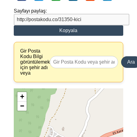
Sayfayı paylaş:
Kopyala
Gir Posta
Kodu Bilgi
görüntülemek
Ara
için şehir adı
veya
+
−