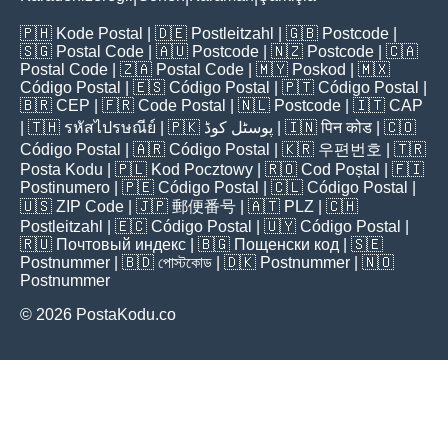
🇵🇭
Kode Postal
| 🇩🇪
Postleitzahl
| 🇬🇧
Postcode
|
🇸🇬
Postal Code
| 🇦🇺
Postcode
| 🇳🇿
Postcode
| 🇨🇦
Postal Code
| 🇿🇦
Postal Code
| 🇲🇾
Poskod
| 🇲🇽
Código Postal
| 🇪🇸
Código Postal
| 🇵🇹
Código Postal
|
🇧🇷
CEP
| 🇫🇷
Code Postal
| 🇳🇱
Postcode
| 🇮🇹
CAP
| 🇹🇭
รหัสไปรษณีย์
| 🇵🇰
پوسٹل کوڈ
| 🇮🇳
पिन कोड
| 🇨🇴
Código Postal
| 🇦🇷
Código Postal
| 🇰🇷
우편번호
| 🇹🇷
Posta Kodu
| 🇵🇱
Kod Pocztowy
| 🇷🇴
Cod Poștal
| 🇫🇮
Postinumero
| 🇵🇪
Código Postal
| 🇨🇱
Código Postal
|
🇺🇸
ZIP Code
| 🇯🇵
郵便番号
| 🇦🇹
PLZ
| 🇨🇭
Postleitzahl
| 🇪🇨
Código Postal
| 🇺🇾
Código Postal
|
🇷🇺
Почтовый индекс
| 🇧🇬
Пощенски код
| 🇸🇪
Postnummer
| 🇧🇩
পোস্টকোড
| 🇩🇰
Postnummer
| 🇳🇴
Postnummer
© 2026 PostaKodu.co