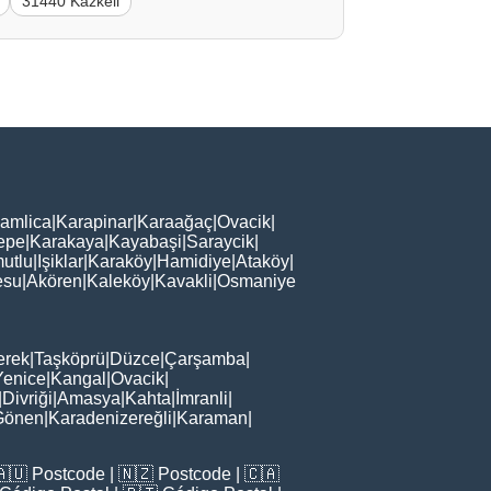
31440 Kazkeli
amlica
|
Karapinar
|
Karaağaç
|
Ovacik
|
epe
|
Karakaya
|
Kayabaşi
|
Saraycik
|
utlu
|
Işiklar
|
Karaköy
|
Hamidiye
|
Ataköy
|
esu
|
Akören
|
Kaleköy
|
Kavakli
|
Osmaniye
erek
|
Taşköprü
|
Düzce
|
Çarşamba
|
Yenice
|
Kangal
|
Ovacik
|
|
Divriği
|
Amasya
|
Kahta
|
İmranli
|
Gönen
|
Karadenizereğli
|
Karaman
|
🇦🇺
Postcode
| 🇳🇿
Postcode
| 🇨🇦