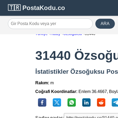
🇹🇷 PostaKodu.co
ARA
Gir Posta Kodu veya yer
Türkiye
Hatay
Özsoğuksu
31440
31440 Özsoğ
İstatistikler Özsoğuksu Po
Rakım:
m
Coğrafi Koordinatlar:
Enlem 36.4667, Boy
Sayfayı paylaş: