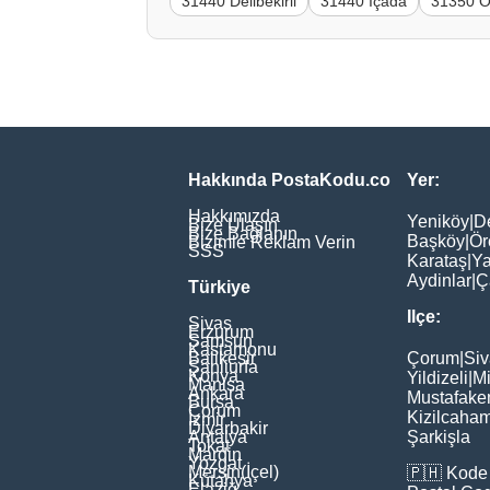
31440 Delibekirli
31440 İçada
31350 Ö
Hakkında PostaKodu.co
Yer:
Hakkımızda
Yeniköy
|
D
Bize Ulaşın
Bize Bağlanın
Başköy
|
Ör
Bizimle Reklam Verin
SSS
Karataş
|
Ya
Aydinlar
|
Ç
Türkiye
Ilçe:
Sivas
Erzurum
Samsun
Kastamonu
Balikesir
Çorum
|
Siv
Şanliurfa
Konya
Yildizeli
|
Mi
Manisa
Ankara
Mustafake
Bursa
Çorum
Kizilcaha
İzmir
Diyarbakir
Antalya
Şarkişla
Tokat
Mardin
Yozgat
Mersin(İçel)
🇵🇭
Kode 
Kütahya
Elaziğ