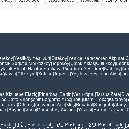
tençay
31350 Belen
31520 Gülova
31350 Atik
31440 Torun
ereköy
|
Yeşilköy
|
Yeşilyurt
|
Ortaköy
|
Yenice
|
Karacaören
|
Akpinar
|
Ç
encik
|
Söğütlü
|
Merkezköy
|
Tepeköy
|
Çatak
|
Aktaş
|
Çiftlikköy
|
Esent
ylacik
|
Elmali
|
Hacilar
|
Sarikaya
|
Pinarbaşi
|
Yeşildere
|
Kadiköy
|
Arm
ağlayan
|
Güzelyurt
|
Sofular
|
Tepecik
|
Yeşilova
|
Yeşiltepe
|
Aksu
|
İnc
as
|
Kiziltepe
|
Elaziğ
|
Pinarbaşi
|
Bartin
|
Vezirköprü
|
Tarsus
|
Zara
|
Siv
las
|
Bafra
|
Viranşehir
|
Bergama
|
Araç
|
Bolu
|
Bismil
|
Tokat
|
Kütahya
|
malpaşa
|
Ödemiş
|
Adiyaman
|
Ağri
|
Muş
|
Boyabat
|
Sungurlu
|
Alanya
mam
|
Bayburt
|
Varto
|
Dursunbey
|
Ayvacik
|
Yozgat
|
Harran
|
Tavşanli
|
Postal
| 🇩🇪
Postleitzahl
| 🇬🇧
Postcode
| 🇸🇬
Postal Code
| 