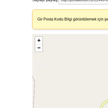
Gir Posta Kodu Bilgi görüntülemek için şe
+
−