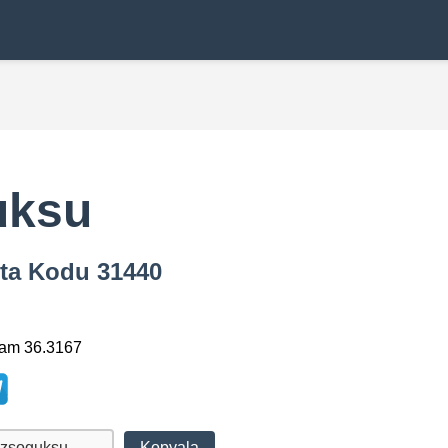
uksu
sta Kodu 31440
lam 36.3167
Kopyala