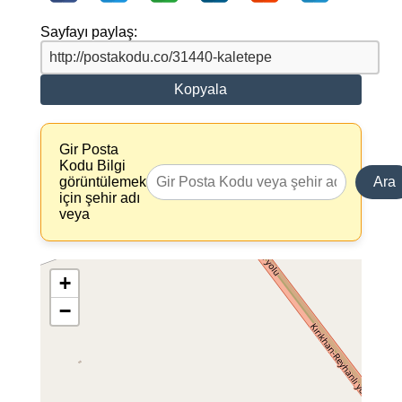
Sayfayı paylaş:
Kopyala
Gir Posta
Kodu Bilgi
görüntülemek
Ara
için şehir adı
veya
+
−