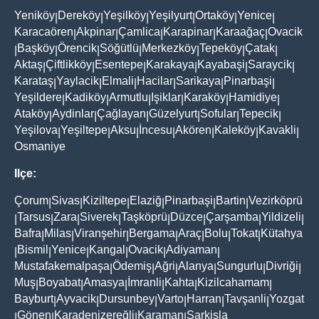
Yeniköy
Dereköy
Yeşilköy
Yeşilyurt
Ortaköy
Yenice
|
|
|
|
|
|
Karacaören
Akpinar
Çamlica
Karapinar
Karaağaç
Ovacik
|
|
|
|
|
Başköy
Örencik
Söğütlü
Merkezköy
Tepeköy
Çatak
|
|
|
|
|
|
|
Aktaş
Çiftlikköy
Esentepe
Karakaya
Kayabaşi
Saraycik
|
|
|
|
|
|
Karataş
Yaylacik
Elmali
Hacilar
Sarikaya
Pinarbaşi
|
|
|
|
|
|
Yeşildere
Kadiköy
Armutlu
Işiklar
Karaköy
Hamidiye
|
|
|
|
|
|
Ataköy
Aydinlar
Çağlayan
Güzelyurt
Sofular
Tepecik
|
|
|
|
|
|
Yeşilova
Yeşiltepe
Aksu
İncesu
Akören
Kaleköy
Kavakli
|
|
|
|
|
|
|
Osmaniye
Ilçe:
Çorum
Sivas
Kiziltepe
Elaziğ
Pinarbaşi
Bartin
Vezirköprü
|
|
|
|
|
|
Tarsus
Zara
Siverek
Taşköprü
Düzce
Çarşamba
Yildizeli
|
|
|
|
|
|
|
|
Bafra
Milas
Viranşehir
Bergama
Araç
Bolu
Tokat
Kütahya
|
|
|
|
|
|
|
Bismil
Yenice
Kangal
Ovacik
Adiyaman
|
|
|
|
|
|
Mustafakemalpaşa
Ödemiş
Ağri
Alanya
Sungurlu
Divriği
|
|
|
|
|
|
Muş
Boyabat
Amasya
İmranli
Kahta
Kizilcahamam
|
|
|
|
|
|
Bayburt
Ayvacik
Dursunbey
Varto
Harran
Tavşanli
Yozgat
|
|
|
|
|
|
Gönen
Karadenizereğli
Karaman
Şarkişla
|
|
|
|