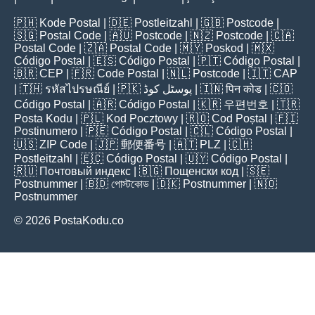
🇵🇭
Kode Postal
| 🇩🇪
Postleitzahl
| 🇬🇧
Postcode
|
🇸🇬
Postal Code
| 🇦🇺
Postcode
| 🇳🇿
Postcode
| 🇨🇦
Postal Code
| 🇿🇦
Postal Code
| 🇲🇾
Poskod
| 🇲🇽
Código Postal
| 🇪🇸
Código Postal
| 🇵🇹
Código Postal
|
🇧🇷
CEP
| 🇫🇷
Code Postal
| 🇳🇱
Postcode
| 🇮🇹
CAP
| 🇹🇭
รหัสไปรษณีย์
| 🇵🇰
پوسٹل کوڈ
| 🇮🇳
पिन कोड
| 🇨🇴
Código Postal
| 🇦🇷
Código Postal
| 🇰🇷
우편번호
| 🇹🇷
Posta Kodu
| 🇵🇱
Kod Pocztowy
| 🇷🇴
Cod Poștal
| 🇫🇮
Postinumero
| 🇵🇪
Código Postal
| 🇨🇱
Código Postal
|
🇺🇸
ZIP Code
| 🇯🇵
郵便番号
| 🇦🇹
PLZ
| 🇨🇭
Postleitzahl
| 🇪🇨
Código Postal
| 🇺🇾
Código Postal
|
🇷🇺
Почтовый индекс
| 🇧🇬
Пощенски код
| 🇸🇪
Postnummer
| 🇧🇩
পোস্টকোড
| 🇩🇰
Postnummer
| 🇳🇴
Postnummer
© 2026 PostaKodu.co