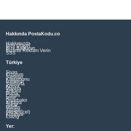
Hakkında PostaKodu.co
Hakkımızda
Bize Ulaşın
Bize Bağlanın
Bizimle Reklam Verin
SSS
Türkiye
Sivas
Erzurum
Samsun
Kastamonu
Balikesir
Şanliurfa
Konya
Manisa
Ankara
Bursa
Çorum
İzmir
Diyarbakir
Antalya
Tokat
Mardin
Yozgat
Mersin(İçel)
Kütahya
Elaziğ
Yer: