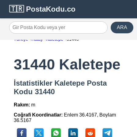
🇹🇷 PostaKodu.co
ARA
Gir Posta Kodu veya yer
Türkiye
Hatay
Kaletepe
31440
31440 Kaletepe
İstatistikler Kaletepe Posta
Kodu 31440
Rakım:
m
Coğrafi Koordinatlar:
Enlem 36.4167, Boylam
36.5167