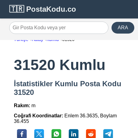
🇹🇷 PostaKodu.co
ARA
Gir Posta Kodu veya yer
Türkiye
Hatay
Kumlu
31520
31520 Kumlu
İstatistikler Kumlu Posta Kodu
31520
Rakım:
m
Coğrafi Koordinatlar:
Enlem 36.3635, Boylam
36.455