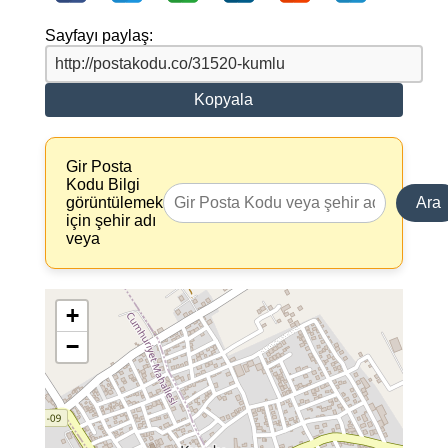
Sayfayı paylaş:
Kopyala
Gir Posta
Kodu Bilgi
görüntülemek
Ara
için şehir adı
veya
+
−