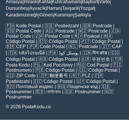
Amasya
İmranli
Kahta
Kizilcahamam
Bayburt
Varto
|
|
|
|
|
|
Dursunbey
Ayvacik
Harran
Tavşanli
Yozgat
|
|
|
|
|
Karadenizereğli
Gönen
Karaman
Şarkişla
|
|
|
🇵🇭
Kode Postal
| 🇩🇪
Postleitzahl
| 🇬🇧
Postcode
|
🇸🇬
Postal Code
| 🇦🇺
Postcode
| 🇳🇿
Postcode
| 🇨🇦
Postal Code
| 🇿🇦
Postal Code
| 🇲🇾
Poskod
| 🇲🇽
Código Postal
| 🇪🇸
Código Postal
| 🇵🇹
Código Postal
|
🇧🇷
CEP
| 🇫🇷
Code Postal
| 🇳🇱
Postcode
| 🇮🇹
CAP
| 🇹🇭
รหัสไปรษณีย์
| 🇵🇰
پوسٹل کوڈ
| 🇮🇳
पिन कोड
| 🇨🇴
Código Postal
| 🇦🇷
Código Postal
| 🇰🇷
우편번호
| 🇹🇷
Posta Kodu
| 🇵🇱
Kod Pocztowy
| 🇷🇴
Cod Poștal
| 🇫🇮
Postinumero
| 🇵🇪
Código Postal
| 🇨🇱
Código Postal
|
🇺🇸
ZIP Code
| 🇯🇵
郵便番号
| 🇦🇹
PLZ
| 🇨🇭
Postleitzahl
| 🇪🇨
Código Postal
| 🇺🇾
Código Postal
|
🇷🇺
Почтовый индекс
| 🇧🇬
Пощенски код
| 🇸🇪
Postnummer
| 🇧🇩
পোস্টকোড
| 🇩🇰
Postnummer
| 🇳🇴
Postnummer
© 2026 PostaKodu.co