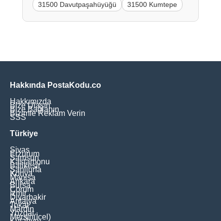
31500 Davutpaşahüyüğü
31500 Kumtepe
Hakkında PostaKodu.co
Hakkımızda
Bize Ulaşın
Bize Bağlanın
Bizimle Reklam Verin
SSS
Türkiye
Sivas
Erzurum
Samsun
Kastamonu
Balikesir
Şanliurfa
Konya
Manisa
Ankara
Bursa
Çorum
İzmir
Diyarbakir
Antalya
Tokat
Mardin
Yozgat
Mersin(İçel)
Kütahya