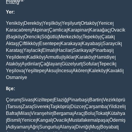
Elaziğ
Yer:
Yeniköy
Dereköy
Yeşilköy
Yeşilyurt
Ortaköy
Yenice
|
|
|
|
|
|
Karacaören
Akpinar
Çamlica
Karapinar
Karaağaç
Ovacik
|
|
|
|
|
Başköy
Örencik
Söğütlü
Merkezköy
Tepeköy
Çatak
|
|
|
|
|
|
|
Aktaş
Çiftlikköy
Esentepe
Karakaya
Kayabaşi
Saraycik
|
|
|
|
|
|
Karataş
Yaylacik
Elmali
Hacilar
Sarikaya
Pinarbaşi
|
|
|
|
|
|
Yeşildere
Kadiköy
Armutlu
Işiklar
Karaköy
Hamidiye
|
|
|
|
|
|
Ataköy
Aydinlar
Çağlayan
Güzelyurt
Sofular
Tepecik
|
|
|
|
|
|
Yeşilova
Yeşiltepe
Aksu
İncesu
Akören
Kaleköy
Kavakli
|
|
|
|
|
|
|
Osmaniye
Ilçe:
Çorum
Sivas
Kiziltepe
Elaziğ
Pinarbaşi
Bartin
Vezirköprü
|
|
|
|
|
|
Tarsus
Zara
Siverek
Taşköprü
Düzce
Çarşamba
Yildizeli
|
|
|
|
|
|
|
|
Bafra
Milas
Viranşehir
Bergama
Araç
Bolu
Tokat
Kütahya
|
|
|
|
|
|
|
Bismil
Yenice
Kangal
Ovacik
Mustafakemalpaşa
Ödemiş
|
|
|
|
|
|
Adiyaman
Ağri
Sungurlu
Alanya
Divriği
Muş
Boyabat
|
|
|
|
|
|
|
|