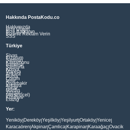
Hakkında PostaKodu.co
Hakkımızda
Bize Ulaşın
Bize Bağlanın
Bizimle Reklam Verin
SSS
Türkiye
Sivas
Erzurum
Samsun
Kastamonu
Balikesir
Şanliurfa
Konya
Manisa
Ankara
Bursa
Çorum
İzmir
Diyarbakir
Antalya
Tokat
Mardin
Yozgat
Mersin(İçel)
Kütahya
Elaziğ
Yer:
Yeniköy
Dereköy
Yeşilköy
Yeşilyurt
Ortaköy
Yenice
|
|
|
|
|
|
Karacaören
Akpinar
Çamlica
Karapinar
Karaağaç
Ovacik
|
|
|
|
|