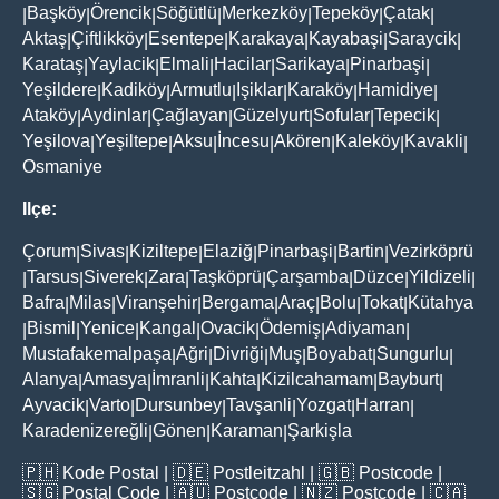
Başköy
Örencik
Söğütlü
Merkezköy
Tepeköy
Çatak
|
|
|
|
|
|
|
Aktaş
Çiftlikköy
Esentepe
Karakaya
Kayabaşi
Saraycik
|
|
|
|
|
|
Karataş
Yaylacik
Elmali
Hacilar
Sarikaya
Pinarbaşi
|
|
|
|
|
|
Yeşildere
Kadiköy
Armutlu
Işiklar
Karaköy
Hamidiye
|
|
|
|
|
|
Ataköy
Aydinlar
Çağlayan
Güzelyurt
Sofular
Tepecik
|
|
|
|
|
|
Yeşilova
Yeşiltepe
Aksu
İncesu
Akören
Kaleköy
Kavakli
|
|
|
|
|
|
|
Osmaniye
Ilçe:
Çorum
Sivas
Kiziltepe
Elaziğ
Pinarbaşi
Bartin
Vezirköprü
|
|
|
|
|
|
Tarsus
Siverek
Zara
Taşköprü
Çarşamba
Düzce
Yildizeli
|
|
|
|
|
|
|
|
Bafra
Milas
Viranşehir
Bergama
Araç
Bolu
Tokat
Kütahya
|
|
|
|
|
|
|
Bismil
Yenice
Kangal
Ovacik
Ödemiş
Adiyaman
|
|
|
|
|
|
|
Mustafakemalpaşa
Ağri
Divriği
Muş
Boyabat
Sungurlu
|
|
|
|
|
|
Alanya
Amasya
İmranli
Kahta
Kizilcahamam
Bayburt
|
|
|
|
|
|
Ayvacik
Varto
Dursunbey
Tavşanli
Yozgat
Harran
|
|
|
|
|
|
Karadenizereğli
Gönen
Karaman
Şarkişla
|
|
|
🇵🇭
Kode Postal
| 🇩🇪
Postleitzahl
| 🇬🇧
Postcode
|
🇸🇬
Postal Code
| 🇦🇺
Postcode
| 🇳🇿
Postcode
| 🇨🇦