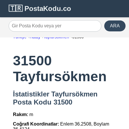
🇹🇷 PostaKodu.co
ARA
Gir Posta Kodu veya yer
Türkiye
Hatay
Tayfursökmen
31500
31500
Tayfursökmen
İstatistikler Tayfursökmen
Posta Kodu 31500
Rakım:
m
Coğrafi Koordinatlar:
Enlem 36.2508, Boylam