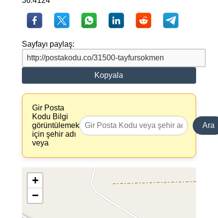
36.4124
Sayfayı paylaş:
Kopyala
Gir Posta
Kodu Bilgi
görüntülemek
Ara
için şehir adı
veya
+
−