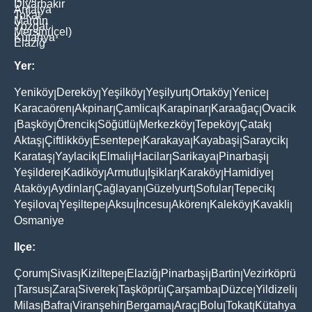
Diyarbakir
Antalya
Tokat
Mardin
Yozgat
Mersin(İçel)
Kütahya
Elaziğ
Yer:
Yeniköy
Dereköy
Yeşilköy
Yeşilyurt
Ortaköy
Yenice
|
|
|
|
|
|
Karacaören
Akpinar
Çamlica
Karapinar
Karaağaç
Ovacik
|
|
|
|
|
Başköy
Örencik
Söğütlü
Merkezköy
Tepeköy
Çatak
|
|
|
|
|
|
|
Aktaş
Çiftlikköy
Esentepe
Karakaya
Kayabaşi
Saraycik
|
|
|
|
|
|
Karataş
Yaylacik
Elmali
Hacilar
Sarikaya
Pinarbaşi
|
|
|
|
|
|
Yeşildere
Kadiköy
Armutlu
Işiklar
Karaköy
Hamidiye
|
|
|
|
|
|
Ataköy
Aydinlar
Çağlayan
Güzelyurt
Sofular
Tepecik
|
|
|
|
|
|
Yeşilova
Yeşiltepe
Aksu
İncesu
Akören
Kaleköy
Kavakli
|
|
|
|
|
|
|
Osmaniye
Ilçe:
Çorum
Sivas
Kiziltepe
Elaziğ
Pinarbaşi
Bartin
Vezirköprü
|
|
|
|
|
|
Tarsus
Zara
Siverek
Taşköprü
Çarşamba
Düzce
Yildizeli
|
|
|
|
|
|
|
|
Milas
Bafra
Viranşehir
Bergama
Araç
Bolu
Tokat
Kütahya
|
|
|
|
|
|
|