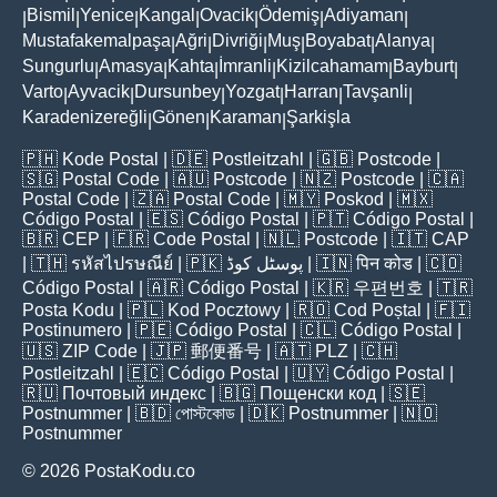
Bismil
Yenice
Kangal
Ovacik
Ödemiş
Adiyaman
|
|
|
|
|
|
|
Mustafakemalpaşa
Ağri
Divriği
Muş
Boyabat
Alanya
|
|
|
|
|
|
Sungurlu
Amasya
Kahta
İmranli
Kizilcahamam
Bayburt
|
|
|
|
|
|
Varto
Ayvacik
Dursunbey
Yozgat
Harran
Tavşanli
|
|
|
|
|
|
Karadenizereğli
Gönen
Karaman
Şarkişla
|
|
|
🇵🇭
Kode Postal
| 🇩🇪
Postleitzahl
| 🇬🇧
Postcode
|
🇸🇬
Postal Code
| 🇦🇺
Postcode
| 🇳🇿
Postcode
| 🇨🇦
Postal Code
| 🇿🇦
Postal Code
| 🇲🇾
Poskod
| 🇲🇽
Código Postal
| 🇪🇸
Código Postal
| 🇵🇹
Código Postal
|
🇧🇷
CEP
| 🇫🇷
Code Postal
| 🇳🇱
Postcode
| 🇮🇹
CAP
| 🇹🇭
รหัสไปรษณีย์
| 🇵🇰
پوسٹل کوڈ
| 🇮🇳
पिन कोड
| 🇨🇴
Código Postal
| 🇦🇷
Código Postal
| 🇰🇷
우편번호
| 🇹🇷
Posta Kodu
| 🇵🇱
Kod Pocztowy
| 🇷🇴
Cod Poștal
| 🇫🇮
Postinumero
| 🇵🇪
Código Postal
| 🇨🇱
Código Postal
|
🇺🇸
ZIP Code
| 🇯🇵
郵便番号
| 🇦🇹
PLZ
| 🇨🇭
Postleitzahl
| 🇪🇨
Código Postal
| 🇺🇾
Código Postal
|
🇷🇺
Почтовый индекс
| 🇧🇬
Пощенски код
| 🇸🇪
Postnummer
| 🇧🇩
পোস্টকোড
| 🇩🇰
Postnummer
| 🇳🇴
Postnummer
© 2026 PostaKodu.co