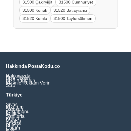
31500 Çakiryiğit
31500 Cumhuriyet
31500 Konuk
31520 Batiayranci
31520 Kumlu
31500 Tayfursökmen
Hakkında PostaKodu.co
Hakkımızda
Bize Ulaşın
Bize Bağlanın
Bizimle Reklam Verin
SSS
Türkiye
Sivas
Erzurum
Samsun
Kastamonu
Balikesir
Şanliurfa
Konya
Manisa
Ankara
Bursa
Çorum
İzmir