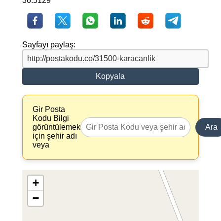
36.5129
Sayfayı paylaş:
Kopyala
Gir Posta
Kodu Bilgi
görüntülemek
Ara
için şehir adı
veya
+
−