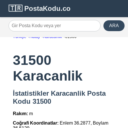
🇹🇷 PostaKodu.co
ARA
Gir Posta Kodu veya yer
Türkiye
Hatay
Karacanlik
31500
31500
Karacanlik
İstatistikler Karacanlik Posta
Kodu 31500
Rakım:
m
Coğrafi Koordinatlar:
Enlem 36.2877, Boylam