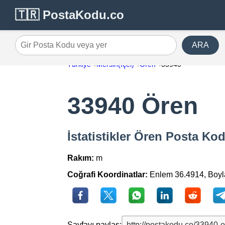
🇹🇷 PostaKodu.co
ARA
Gir Posta Kodu veya yer
Türkiye
Mersin(İçel)
Ören
33940
33940 Ören
İstatistikler Ören Posta Ko
Rakım:
m
Coğrafi Koordinatlar:
Enlem 36.4914, Boy
Sayfayı paylaş: