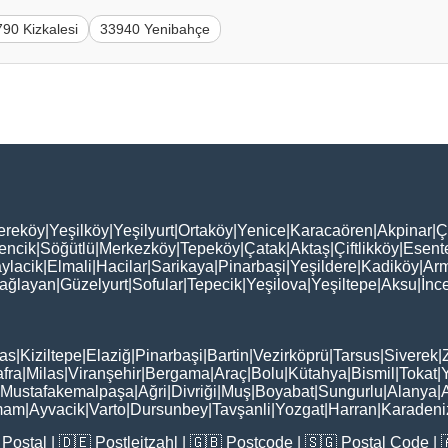
90 Kizkalesi
33940 Yenibahçe
ereköy
|
Yeşilköy
|
Yeşilyurt
|
Ortaköy
|
Yenice
|
Karacaören
|
Akpinar
|
Ç
encik
|
Söğütlü
|
Merkezköy
|
Tepeköy
|
Çatak
|
Aktaş
|
Çiftlikköy
|
Esent
ylacik
|
Elmali
|
Hacilar
|
Sarikaya
|
Pinarbaşi
|
Yeşildere
|
Kadiköy
|
Arm
ağlayan
|
Güzelyurt
|
Sofular
|
Tepecik
|
Yeşilova
|
Yeşiltepe
|
Aksu
|
İnc
as
|
Kiziltepe
|
Elaziğ
|
Pinarbaşi
|
Bartin
|
Vezirköprü
|
Tarsus
|
Siverek
|
fra
|
Milas
|
Viranşehir
|
Bergama
|
Araç
|
Bolu
|
Kütahya
|
Bismil
|
Tokat
|
Mustafakemalpaşa
|
Ağri
|
Divriği
|
Muş
|
Boyabat
|
Sungurlu
|
Alanya
|
mam
|
Ayvacik
|
Varto
|
Dursunbey
|
Tavşanli
|
Yozgat
|
Harran
|
Karadeni
Postal
| 🇩🇪
Postleitzahl
| 🇬🇧
Postcode
| 🇸🇬
Postal Code
| 