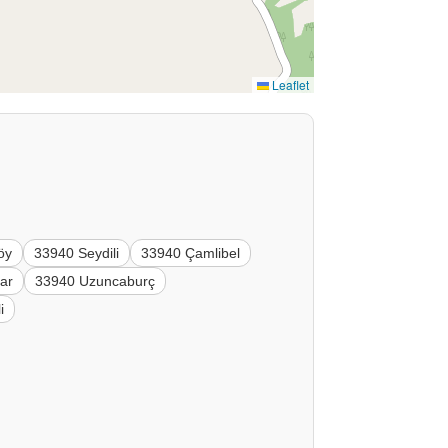
Leaflet
öy
33940 Seydili
33940 Çamlibel
ar
33940 Uzuncaburç
i