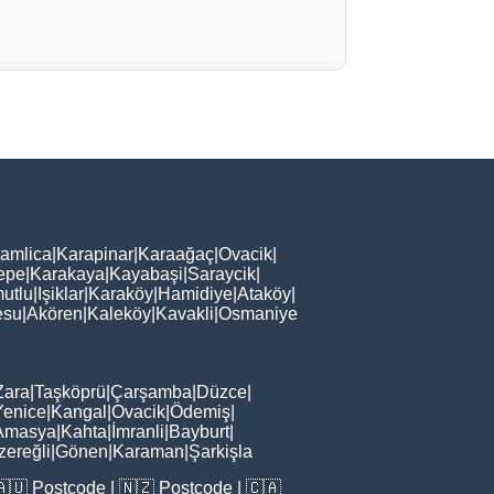
amlica
|
Karapinar
|
Karaağaç
|
Ovacik
|
epe
|
Karakaya
|
Kayabaşi
|
Saraycik
|
utlu
|
Işiklar
|
Karaköy
|
Hamidiye
|
Ataköy
|
esu
|
Akören
|
Kaleköy
|
Kavakli
|
Osmaniye
Zara
|
Taşköprü
|
Çarşamba
|
Düzce
|
Yenice
|
Kangal
|
Ovacik
|
Ödemiş
|
Amasya
|
Kahta
|
İmranli
|
Bayburt
|
zereğli
|
Gönen
|
Karaman
|
Şarkişla
🇦🇺
Postcode
| 🇳🇿
Postcode
| 🇨🇦