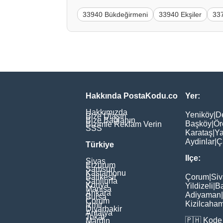
33940 Bükdeğirmeni
33940 Ekşiler
337
Hakkında PostaKodu.co
Yer:
Hakkımızda
Yeniköy
|
D
Bize Ulaşın
Bize Bağlanın
Başköy
|
Ör
Bizimle Reklam Verin
SSS
Karataş
|
Ya
Aydinlar
|
Ç
Türkiye
Ilçe:
Sivas
Erzurum
Samsun
Kastamonu
Balikesir
Çorum
|
Siv
Şanliurfa
Konya
Yildizeli
|
Ba
Manisa
Ankara
Adiyaman
|
Bursa
Çorum
Kizilcaha
İzmir
Diyarbakir
Antalya
Tokat
🇵🇭
Kode 
Mardin