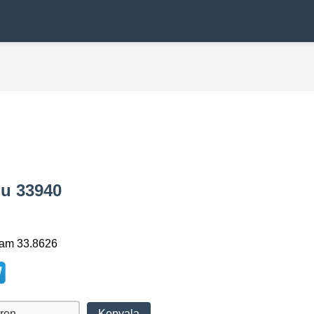
du 33940
lam 33.8626
Kopyala