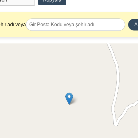
hir adı veya
A