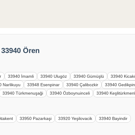
: 33940 Ören
r
33940 İmamli
33940 Ulugöz
33940 Gümüşlü
33940 Kicak
 Narlikuyu
33948 Esenpinar
33940 Çalibozkir
33940 Gedikpin
33940 Türkmenuşaği
33940 Özboynuinceli
33940 Keşlitürkmenl
Atakent
33950 Pazarkaşi
33920 Yeşilovacik
33940 Bayindir