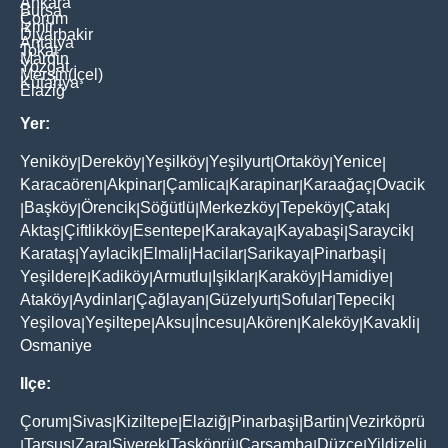
Ankara
Bursa
Çorum
İzmir
Diyarbakir
Antalya
Tokat
Mardin
Yozgat
Mersin(İçel)
Kütahya
Elaziğ
Yer:
Yeniköy
Dereköy
Yeşilköy
Yeşilyurt
Ortaköy
Yenice
|
|
|
|
|
|
Karacaören
Akpinar
Çamlica
Karapinar
Karaağaç
Ovacik
|
|
|
|
|
Başköy
Örencik
Söğütlü
Merkezköy
Tepeköy
Çatak
|
|
|
|
|
|
|
Aktaş
Çiftlikköy
Esentepe
Karakaya
Kayabaşi
Saraycik
|
|
|
|
|
|
Karataş
Yaylacik
Elmali
Hacilar
Sarikaya
Pinarbaşi
|
|
|
|
|
|
Yeşildere
Kadiköy
Armutlu
Işiklar
Karaköy
Hamidiye
|
|
|
|
|
|
Ataköy
Aydinlar
Çağlayan
Güzelyurt
Sofular
Tepecik
|
|
|
|
|
|
Yeşilova
Yeşiltepe
Aksu
İncesu
Akören
Kaleköy
Kavakli
|
|
|
|
|
|
|
Osmaniye
Ilçe:
Çorum
Sivas
Kiziltepe
Elaziğ
Pinarbaşi
Bartin
Vezirköprü
|
|
|
|
|
|
Tarsus
Zara
Siverek
Taşköprü
Çarşamba
Düzce
Yildizeli
|
|
|
|
|
|
|
|