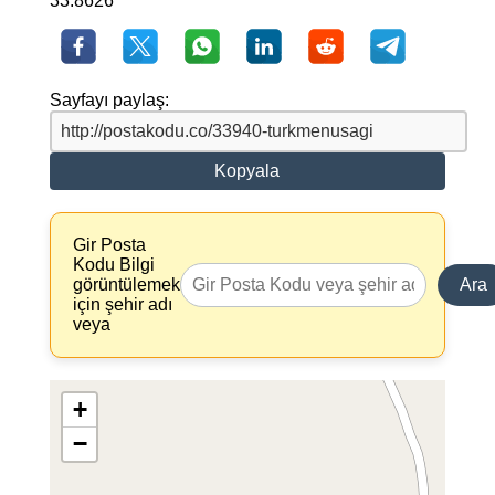
33.8626
Sayfayı paylaş:
Kopyala
Gir Posta
Kodu Bilgi
görüntülemek
Ara
için şehir adı
veya
+
−