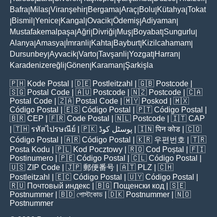
Bafra
Milas
Viranşehir
Bergama
Araç
Bolu
Kütahya
Tokat
|
|
|
|
|
|
|
Bismil
Yenice
Kangal
Ovacik
Ödemiş
Adiyaman
|
|
|
|
|
|
|
Mustafakemalpaşa
Ağri
Divriği
Muş
Boyabat
Sungurlu
|
|
|
|
|
|
Alanya
Amasya
İmranli
Kahta
Bayburt
Kizilcahamam
|
|
|
|
|
|
Dursunbey
Ayvacik
Varto
Tavşanli
Yozgat
Harran
|
|
|
|
|
|
Karadenizereğli
Gönen
Karaman
Şarkişla
|
|
|
🇵🇭
Kode Postal
| 🇩🇪
Postleitzahl
| 🇬🇧
Postcode
|
🇸🇬
Postal Code
| 🇦🇺
Postcode
| 🇳🇿
Postcode
| 🇨🇦
Postal Code
| 🇿🇦
Postal Code
| 🇲🇾
Poskod
| 🇲🇽
Código Postal
| 🇪🇸
Código Postal
| 🇵🇹
Código Postal
|
🇧🇷
CEP
| 🇫🇷
Code Postal
| 🇳🇱
Postcode
| 🇮🇹
CAP
| 🇹🇭
รหัสไปรษณีย์
| 🇵🇰
پوسٹل کوڈ
| 🇮🇳
पिन कोड
| 🇨🇴
Código Postal
| 🇦🇷
Código Postal
| 🇰🇷
우편번호
| 🇹🇷
Posta Kodu
| 🇵🇱
Kod Pocztowy
| 🇷🇴
Cod Poștal
| 🇫🇮
Postinumero
| 🇵🇪
Código Postal
| 🇨🇱
Código Postal
|
🇺🇸
ZIP Code
| 🇯🇵
郵便番号
| 🇦🇹
PLZ
| 🇨🇭
Postleitzahl
| 🇪🇨
Código Postal
| 🇺🇾
Código Postal
|
🇷🇺
Почтовый индекс
| 🇧🇬
Пощенски код
| 🇸🇪
Postnummer
| 🇧🇩
পোস্টকোড
| 🇩🇰
Postnummer
| 🇳🇴
Postnummer