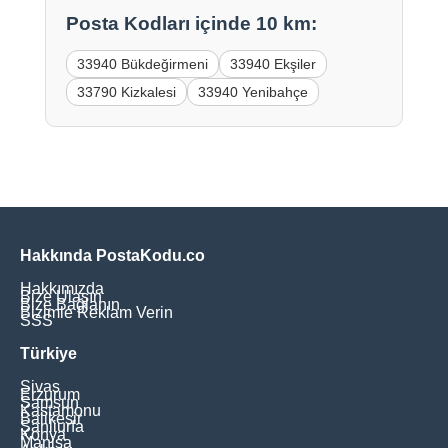
Posta Kodları içinde 10 km:
33940 Bükdeğirmeni
33940 Ekşiler
33790 Kizkalesi
33940 Yenibahçe
Hakkında PostaKodu.co
Hakkımızda
Bize Ulaşın
Bize Bağlanın
Bizimle Reklam Verin
SSS
Türkiye
Sivas
Erzurum
Samsun
Kastamonu
Balikesir
Şanliurfa
Konya
Manisa