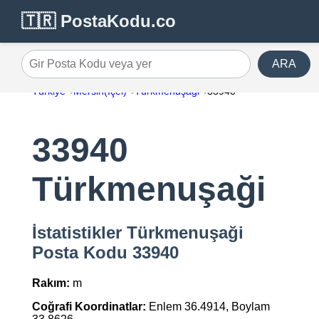
🇹🇷 PostaKodu.co
ARA
Gir Posta Kodu veya yer
Türkiye
Mersin(İçel)
Türkmenuşaği
33940
33940
Türkmenuşaği
İstatistikler Türkmenuşaği
Posta Kodu 33940
Rakım:
m
Coğrafi Koordinatlar:
Enlem 36.4914, Boylam