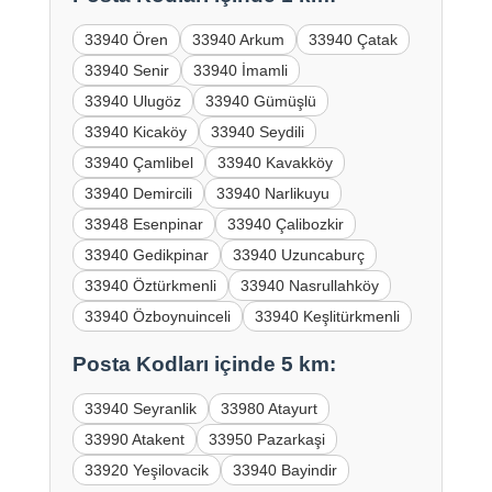
33940 Ören
33940 Arkum
33940 Çatak
33940 Senir
33940 İmamli
33940 Ulugöz
33940 Gümüşlü
33940 Kicaköy
33940 Seydili
33940 Çamlibel
33940 Kavakköy
33940 Demircili
33940 Narlikuyu
33948 Esenpinar
33940 Çalibozkir
33940 Gedikpinar
33940 Uzuncaburç
33940 Öztürkmenli
33940 Nasrullahköy
33940 Özboynuinceli
33940 Keşlitürkmenli
Posta Kodları içinde 5 km:
33940 Seyranlik
33980 Atayurt
33990 Atakent
33950 Pazarkaşi
33920 Yeşilovacik
33940 Bayindir