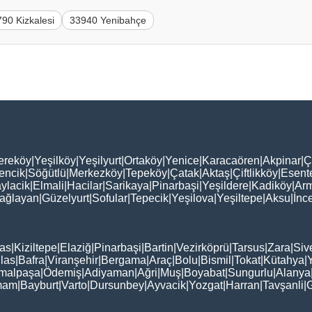
90 Kizkalesi
33940 Yenibahçe
ereköy
|
Yeşilköy
|
Yeşilyurt
|
Ortaköy
|
Yenice
|
Karacaören
|
Akpinar
|
Ç
encik
|
Söğütlü
|
Merkezköy
|
Tepeköy
|
Çatak
|
Aktaş
|
Çiftlikköy
|
Esent
ylacik
|
Elmali
|
Hacilar
|
Sarikaya
|
Pinarbaşi
|
Yeşildere
|
Kadiköy
|
Arm
ağlayan
|
Güzelyurt
|
Sofular
|
Tepecik
|
Yeşilova
|
Yeşiltepe
|
Aksu
|
İnc
as
|
Kiziltepe
|
Elaziğ
|
Pinarbaşi
|
Bartin
|
Vezirköprü
|
Tarsus
|
Zara
|
Siv
las
|
Bafra
|
Viranşehir
|
Bergama
|
Araç
|
Bolu
|
Bismil
|
Tokat
|
Kütahya
|
malpaşa
|
Ödemiş
|
Adiyaman
|
Ağri
|
Muş
|
Boyabat
|
Sungurlu
|
Alanya
mam
|
Bayburt
|
Varto
|
Dursunbey
|
Ayvacik
|
Yozgat
|
Harran
|
Tavşanli
|