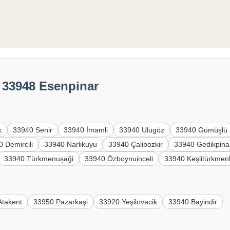
: 33948 Esenpinar
k
33940 Senir
33940 İmamli
33940 Ulugöz
33940 Gümüşlü
 Demircili
33940 Narlikuyu
33940 Çalibozkir
33940 Gedikpina
33940 Türkmenuşaği
33940 Özboynuinceli
33940 Keşlitürkmenl
Atakent
33950 Pazarkaşi
33920 Yeşilovacik
33940 Bayindir