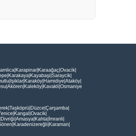
amlica
|
Karapinar
|
Karaağaç
|
Ovacik
|
epe
|
Karakaya
|
Kayabaşi
|
Saraycik
|
utlu
|
Işiklar
|
Karaköy
|
Hamidiye
|
Ataköy
|
esu
|
Akören
|
Kaleköy
|
Kavakli
|
Osmaniye
erek
|
Taşköprü
|
Düzce
|
Çarşamba
|
Yenice
|
Kangal
|
Ovacik
|
|
Divriği
|
Amasya
|
Kahta
|
İmranli
|
Gönen
|
Karadenizereğli
|
Karaman
|