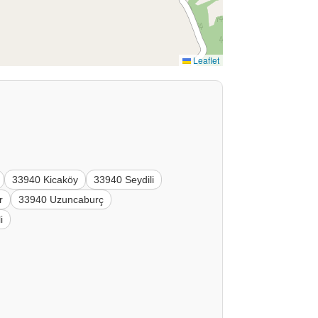
Leaflet
33940 Kicaköy
33940 Seydili
r
33940 Uzuncaburç
i