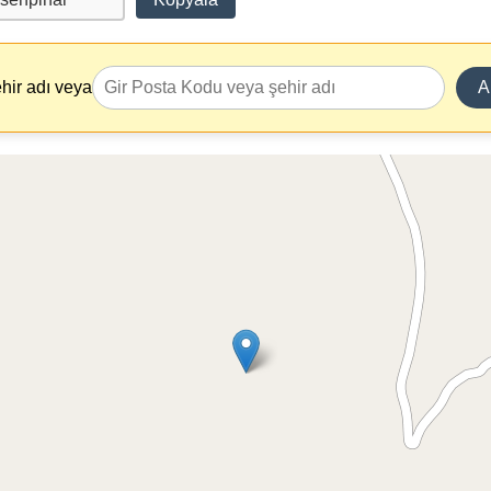
hir adı veya
A